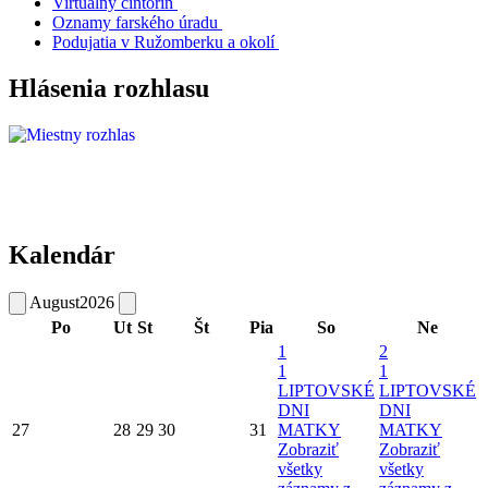
Virtuálny cintorín
Oznamy farského úradu
Podujatia v Ružomberku a okolí
Hlásenia rozhlasu
Kalendár
August
2026
Po
Ut
St
Št
Pia
So
Ne
1
2
1
1
LIPTOVSKÉ
LIPTOVSKÉ
DNI
DNI
27
28
29
30
31
MATKY
MATKY
Zobraziť
Zobraziť
všetky
všetky