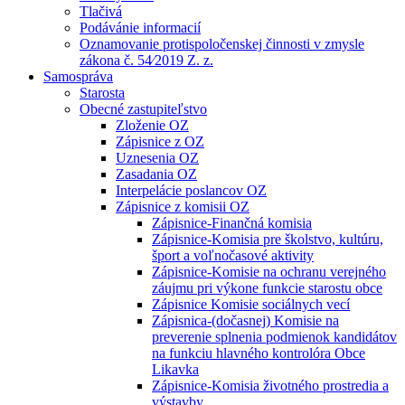
Tlačivá
Podávánie informacií
Oznamovanie protispoločenskej činnosti v zmysle
zákona č. 54⁄2019 Z. z.
Samospráva
Starosta
Obecné zastupiteľstvo
Zloženie OZ
Zápisnice z OZ
Uznesenia OZ
Zasadania OZ
Interpelácie poslancov OZ
Zápisnice z komisii OZ
Zápisnice-Finančná komisia
Zápisnice-Komisia pre školstvo, kultúru,
šport a voľnočasové aktivity
Zápisnice-Komisie na ochranu verejného
záujmu pri výkone funkcie starostu obce
Zápisnice Komisie sociálnych vecí
Zápisnica-(dočasnej) Komisie na
preverenie splnenia podmienok kandidátov
na funkciu hlavného kontrolóra Obce
Likavka
Zápisnice-Komisia životného prostredia a
výstavby