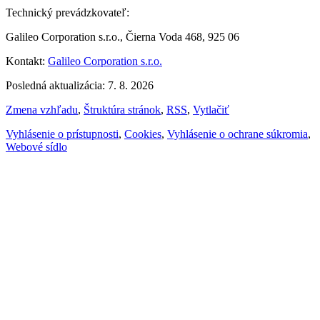
Technický prevádzkovateľ:
Galileo Corporation s.r.o., Čierna Voda 468, 925 06
Kontakt:
Galileo Corporation s.r.o.
Posledná aktualizácia: 7. 8. 2026
Zmena vzhľadu
,
Štruktúra stránok
,
RSS
,
Vytlačiť
Vyhlásenie o prístupnosti
,
Cookies
,
Vyhlásenie o ochrane súkromia
,
Webové sídlo