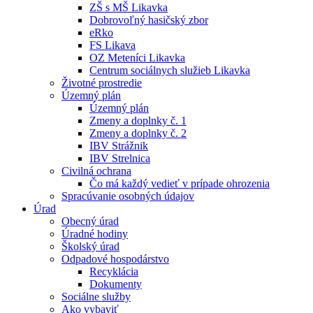
ZŠ s MŠ Likavka
Dobrovoľný hasičský zbor
eRko
FS Likava
OZ Meteníci Likavka
Centrum sociálnych služieb Likavka
Životné prostredie
Územný plán
Územný plán
Zmeny a doplnky č. 1
Zmeny a doplnky č. 2
IBV Strážnik
IBV Strelnica
Civilná ochrana
Čo má každý vedieť v prípade ohrozenia
Spracúvanie osobných údajov
Úrad
Obecný úrad
Úradné hodiny
Školský úrad
Odpadové hospodárstvo
Recyklácia
Dokumenty
Sociálne služby
Ako vybaviť