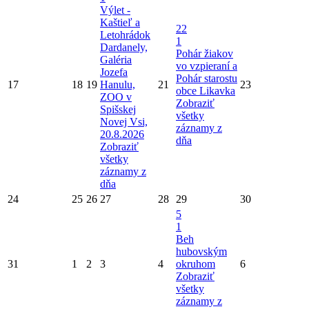
Výlet -
Kaštieľ a
22
Letohrádok
1
Dardanely,
Pohár žiakov
Galéria
vo vzpieraní a
Jozefa
Pohár starostu
17
18
19
Hanulu,
21
23
obce Likavka
ZOO v
Zobraziť
Spišskej
všetky
Novej Vsi,
záznamy z
20.8.2026
dňa
Zobraziť
všetky
záznamy z
dňa
24
25
26
27
28
29
30
5
1
Beh
hubovským
31
1
2
3
4
okruhom
6
Zobraziť
všetky
záznamy z