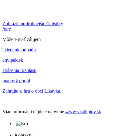
Zobraziť podrobnejšie štatistiky
hore
Môžete mať záujem
Triedenie odpadu
envipak.sk
Hlásenia rozhlasu
mapový portál
Zahrajte si hru o obci Likavka.
Viac informácii nájdete na webe
www.visitliptov.sk
Kontakty