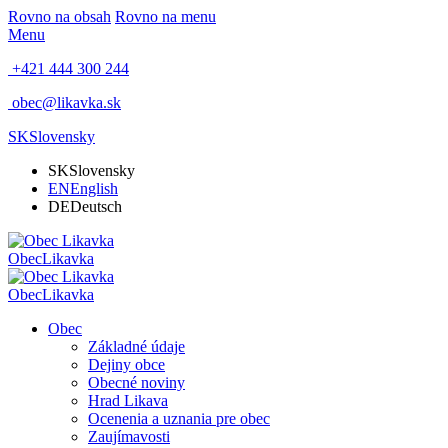
Rovno na obsah
Rovno na menu
Menu
+421 444 300 244
obec@likavka.sk
SK
Slovensky
SK
Slovensky
EN
English
DE
Deutsch
Obec
Likavka
Obec
Likavka
Obec
Základné údaje
Dejiny obce
Obecné noviny
Hrad Likava
Ocenenia a uznania pre obec
Zaujímavosti