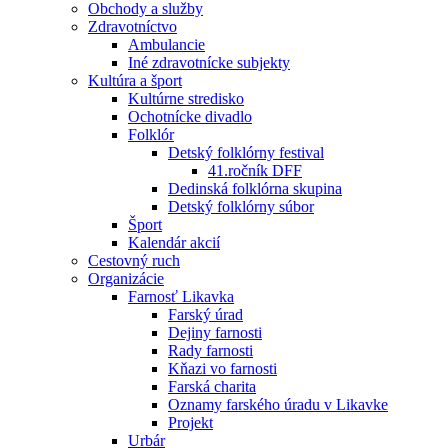
Obchody a služby
Zdravotníctvo
Ambulancie
Iné zdravotnícke subjekty
Kultúra a šport
Kultúrne stredisko
Ochotnícke divadlo
Folklór
Detský folklórny festival
41.ročník DFF
Dedinská folklórna skupina
Detský folklórny súbor
Šport
Kalendár akcií
Cestovný ruch
Organizácie
Farnosť Likavka
Farský úrad
Dejiny farnosti
Rady farnosti
Kňazi vo farnosti
Farská charita
Oznamy farského úradu v Likavke
Projekt
Urbár