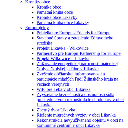
Kroniky obce
Kronika obce
Pamätná kniha obce
Kronika obce Likavky
Pamätná kniha obce Likavky
Europrojekty
Priatelia pre Európu - Friends for Europe
Stavebné úpravy a zateplenie Zdravotného
strediska
Projekt Likavka - Wilkowice
Partnerstvo pre Európu-Partnership for Europe
Projekt Wilkowice – Likavka
Znižovanie energetickej náročnosti materskej
školy a školskej jedálne v Likavke
Zvýšenie občianskej informovanosti a
participácie mladých ľudí Žilinského kraja na
veciach verejných
WiFi pre Teba v obci Likavka
Zvyšovanie bezpečnosti a dostupnosti sídla
prostredníctvom rekonštrukcie chodníkov v obci
Likavka
Zberný dvor Likavka
Riešenie migračných výziev v obci Likavka
Rekonštrukcia nevyužívaného objektu v obci na
komunitné centrum v obci Likavka