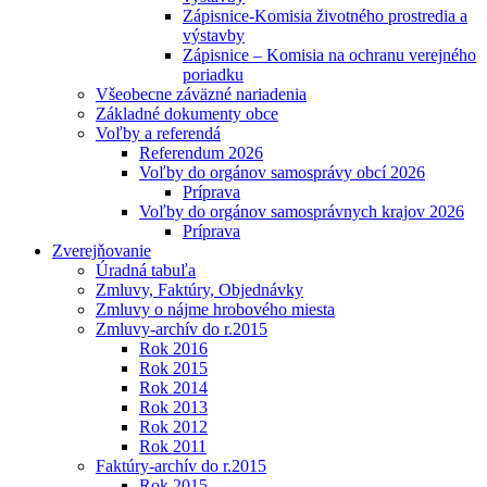
Zápisnice-Komisia životného prostredia a
výstavby
Zápisnice – Komisia na ochranu verejného
poriadku
Všeobecne záväzné nariadenia
Základné dokumenty obce
Voľby a referendá
Referendum 2026
Voľby do orgánov samosprávy obcí 2026
Príprava
Voľby do orgánov samosprávnych krajov 2026
Príprava
Zverejňovanie
Úradná tabuľa
Zmluvy, Faktúry, Objednávky
Zmluvy o nájme hrobového miesta
Zmluvy-archív do r.2015
Rok 2016
Rok 2015
Rok 2014
Rok 2013
Rok 2012
Rok 2011
Faktúry-archív do r.2015
Rok 2015