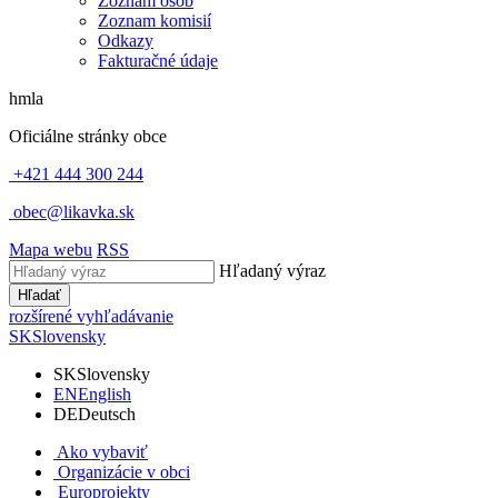
Zoznam osôb
Zoznam komisií
Odkazy
Fakturačné údaje
hmla
Oficiálne stránky obce
+421 444 300 244
obec@likavka.sk
Mapa webu
RSS
Hľadaný výraz
Hľadať
rozšírené vyhľadávanie
SK
Slovensky
SK
Slovensky
EN
English
DE
Deutsch
Ako vybaviť
Organizácie v obci
Europrojekty