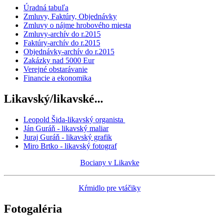
Úradná tabuľa
Zmluvy, Faktúry, Objednávky
Zmluvy o nájme hrobového miesta
Zmluvy-archív do r.2015
Faktúry-archív do r.2015
Objednávky-archív do r.2015
Zakázky nad 5000 Eur
Verejné obstarávanie
Financie a ekonomika
Likavský/likavské...
Leopold Šida-likavský organista
Ján Guráň - likavský maliar
Juraj Guráň - likavský grafik
Miro Brtko - likavský fotograf
Bociany v Likavke
Kŕmidlo pre vtáčiky
Fotogaléria