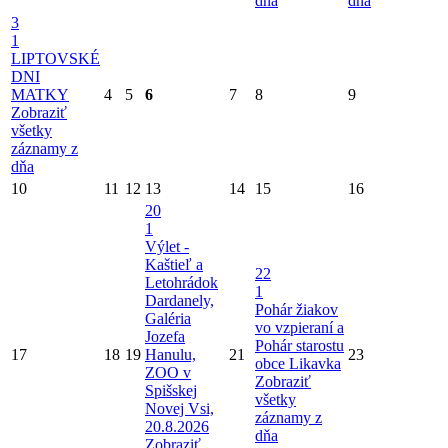
dňa
dňa
3
1
LIPTOVSKÉ
DNI
MATKY
4
5
6
7
8
9
Zobraziť
všetky
záznamy z
dňa
10
11
12
13
14
15
16
20
1
Výlet -
Kaštieľ a
22
Letohrádok
1
Dardanely,
Pohár žiakov
Galéria
vo vzpieraní a
Jozefa
Pohár starostu
17
18
19
Hanulu,
21
23
obce Likavka
ZOO v
Zobraziť
Spišskej
všetky
Novej Vsi,
záznamy z
20.8.2026
dňa
Zobraziť