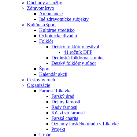
Obchody a služby
Zdravotníctvo
Ambulancie
Iné zdravotnícke subjekty
Kultúra a šport
Kultúrne stredisko
Ochotnícke divadlo
Folklór
Detský folklórny festival
41.ročník DFF
Dedinská folklórna skupina
Detský folklórny súbor
Šport
Kalendár akcií
Cestovný ruch
Organizácie
Farnosť Likavka
Farský úrad
Dejiny farnosti
Rady farnosti
Kňazi vo farnosti
Farská charita
Oznamy farského úradu v Likavke
Projekt
Urbár