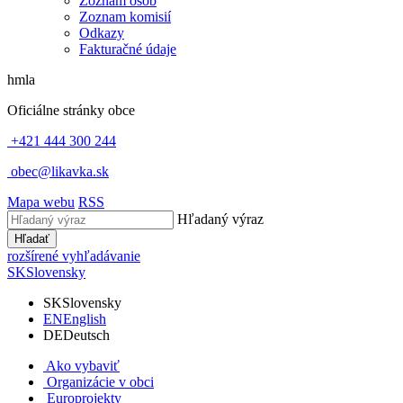
Zoznam osôb
Zoznam komisií
Odkazy
Fakturačné údaje
hmla
Oficiálne stránky obce
+421 444 300 244
obec@likavka.sk
Mapa webu
RSS
Hľadaný výraz
Hľadať
rozšírené vyhľadávanie
SK
Slovensky
SK
Slovensky
EN
English
DE
Deutsch
Ako vybaviť
Organizácie v obci
Europrojekty