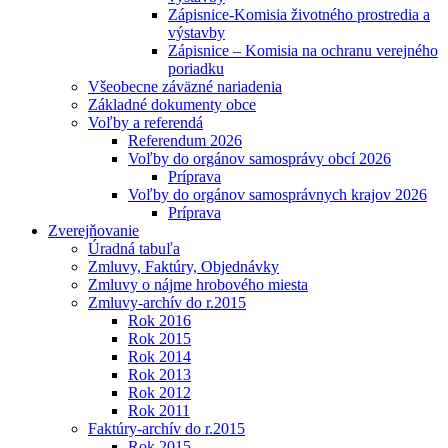
Zápisnice-Komisia životného prostredia a
výstavby
Zápisnice – Komisia na ochranu verejného
poriadku
Všeobecne záväzné nariadenia
Základné dokumenty obce
Voľby a referendá
Referendum 2026
Voľby do orgánov samosprávy obcí 2026
Príprava
Voľby do orgánov samosprávnych krajov 2026
Príprava
Zverejňovanie
Úradná tabuľa
Zmluvy, Faktúry, Objednávky
Zmluvy o nájme hrobového miesta
Zmluvy-archív do r.2015
Rok 2016
Rok 2015
Rok 2014
Rok 2013
Rok 2012
Rok 2011
Faktúry-archív do r.2015
Rok 2015