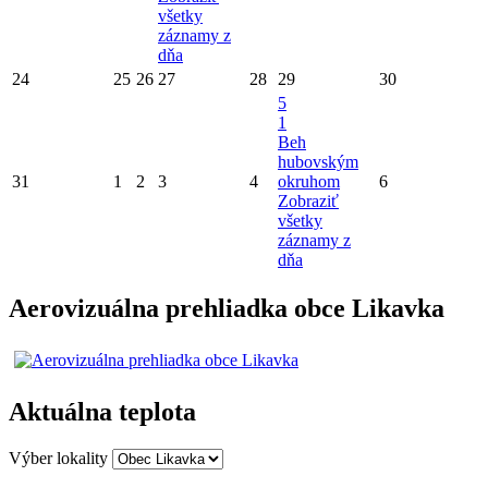
všetky
záznamy z
dňa
24
25
26
27
28
29
30
5
1
Beh
hubovským
31
1
2
3
4
okruhom
6
Zobraziť
všetky
záznamy z
dňa
Aerovizuálna prehliadka obce Likavka
Aktuálna teplota
Výber lokality