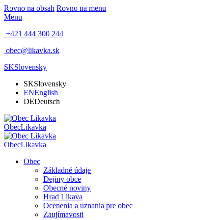
Rovno na obsah
Rovno na menu
Menu
+421 444 300 244
obec@likavka.sk
SK
Slovensky
SK
Slovensky
EN
English
DE
Deutsch
Obec
Likavka
Obec
Likavka
Obec
Základné údaje
Dejiny obce
Obecné noviny
Hrad Likava
Ocenenia a uznania pre obec
Zaujímavosti