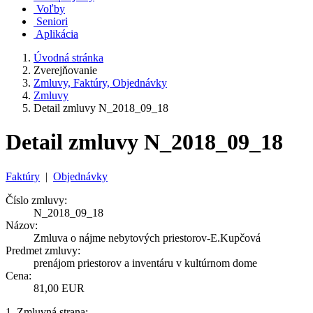
Voľby
Seniori
Aplikácia
Úvodná stránka
Zverejňovanie
Zmluvy, Faktúry, Objednávky
Zmluvy
Detail zmluvy N_2018_09_18
Detail zmluvy N_2018_09_18
Faktúry
|
Objednávky
Číslo zmluvy:
N_2018_09_18
Názov:
Zmluva o nájme nebytových priestorov-E.Kupčová
Predmet zmluvy:
prenájom priestorov a inventáru v kultúrnom dome
Cena:
81,00 EUR
1. Zmluvná strana: