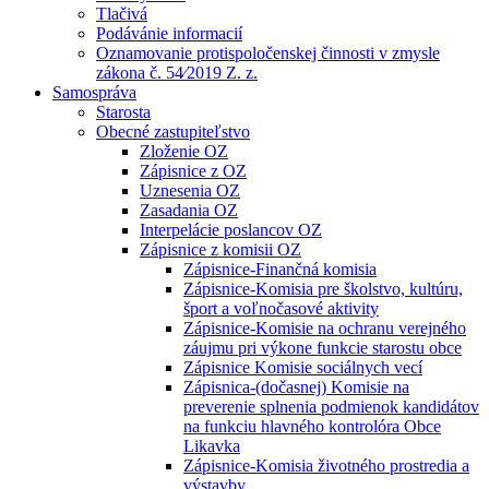
Tlačivá
Podávánie informacií
Oznamovanie protispoločenskej činnosti v zmysle
zákona č. 54⁄2019 Z. z.
Samospráva
Starosta
Obecné zastupiteľstvo
Zloženie OZ
Zápisnice z OZ
Uznesenia OZ
Zasadania OZ
Interpelácie poslancov OZ
Zápisnice z komisii OZ
Zápisnice-Finančná komisia
Zápisnice-Komisia pre školstvo, kultúru,
šport a voľnočasové aktivity
Zápisnice-Komisie na ochranu verejného
záujmu pri výkone funkcie starostu obce
Zápisnice Komisie sociálnych vecí
Zápisnica-(dočasnej) Komisie na
preverenie splnenia podmienok kandidátov
na funkciu hlavného kontrolóra Obce
Likavka
Zápisnice-Komisia životného prostredia a
výstavby