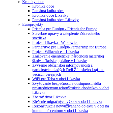
Kroniky obce
Kronika obce
Pamätná kniha obce
Kronika obce Likavky
Pamätná kniha obce Likavky
Europrojekty
Priatelia pre Európu - Friends for Europe
Stavebné úpravy a zateplenie Zdravotného
strediska
Projekt Likavka - Wilkowice
Partnerstvo pre Európu-Partnership for Europe
Projekt Wilkowice – Likavka
Znižovanie energetickej náročnosti materskej
školy a školskej jedálne v Likavke
Zvýšenie občianskej informovanosti a
participácie mladých ľudí Žilinského kraja na
veciach verejných
WiFi pre Teba v obci Likavka
Zvyšovanie bezpečnosti a dostupnosti sídla
prostredníctvom rekonštrukcie chodníkov v obci
Likavka
Zberný dvor Likavka
Riešenie migračných výziev v obci Likavka
Rekonštrukcia nevyužívaného objektu v obci na
komunitné centrum v obci Likavka