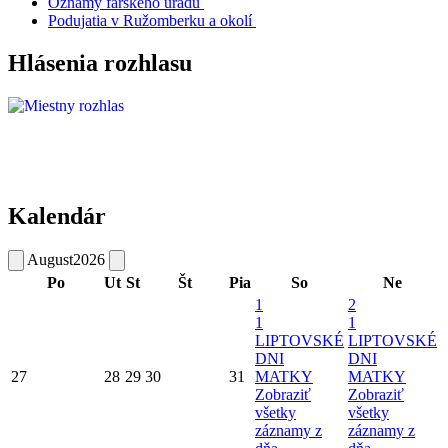
Oznamy farského úradu
Podujatia v Ružomberku a okolí
Hlásenia rozhlasu
Kalendár
August
2026
Po
Ut
St
Št
Pia
So
Ne
1
2
1
1
LIPTOVSKÉ
LIPTOVSKÉ
DNI
DNI
27
28
29
30
31
MATKY
MATKY
Zobraziť
Zobraziť
všetky
všetky
záznamy z
záznamy z