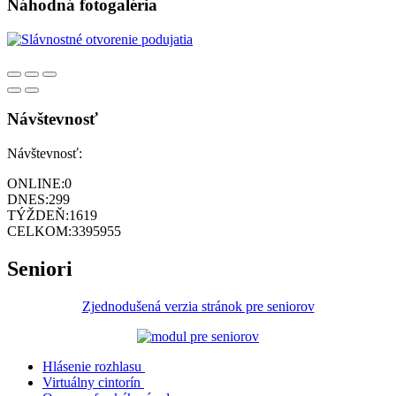
Náhodná fotogaléria
Návštevnosť
Návštevnosť:
ONLINE:
0
DNES:
299
TÝŽDEŇ:
1619
CELKOM:
3395955
Seniori
Zjednodušená verzia stránok pre seniorov
Hlásenie rozhlasu
Virtuálny cintorín