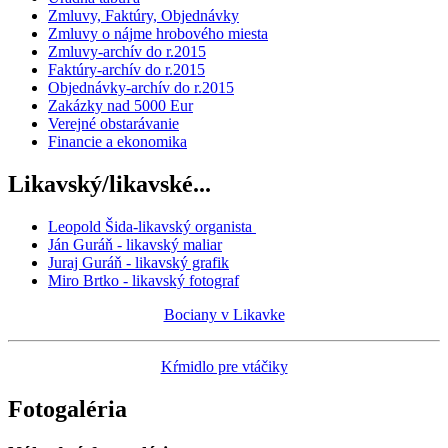
Zmluvy, Faktúry, Objednávky
Zmluvy o nájme hrobového miesta
Zmluvy-archív do r.2015
Faktúry-archív do r.2015
Objednávky-archív do r.2015
Zakázky nad 5000 Eur
Verejné obstarávanie
Financie a ekonomika
Likavský/likavské...
Leopold Šida-likavský organista
Ján Guráň - likavský maliar
Juraj Guráň - likavský grafik
Miro Brtko - likavský fotograf
Bociany v Likavke
Kŕmidlo pre vtáčiky
Fotogaléria