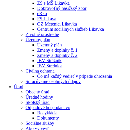
ZŠ s MŠ Likavka
Dobrovoľný hasičský zbor
eRko
FS Likava
OZ Meteníci Likavka
Centrum sociálnych služieb Likavka
Životné prostredie
Územný plán
Územný plán
Zmeny a doplnky č. 1
Zmeny a doplnky č. 2
IBV Strážnik
IBV Strelnica
Civilná ochrana
Čo má každý vedieť v prípade ohrozenia
Spracúvanie osobných údajov
Úrad
Obecný úrad
Úradné hodiny
Školský úrad
Odpadové hospodárstvo
Recyklácia
Dokumenty
Sociálne služby
Ako vybaviť