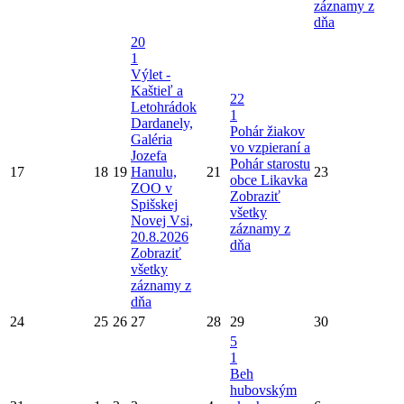
záznamy z
dňa
20
1
Výlet -
Kaštieľ a
22
Letohrádok
1
Dardanely,
Pohár žiakov
Galéria
vo vzpieraní a
Jozefa
Pohár starostu
17
18
19
Hanulu,
21
23
obce Likavka
ZOO v
Zobraziť
Spišskej
všetky
Novej Vsi,
záznamy z
20.8.2026
dňa
Zobraziť
všetky
záznamy z
dňa
24
25
26
27
28
29
30
5
1
Beh
hubovským