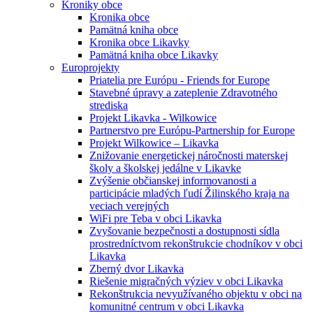
Kroniky obce
Kronika obce
Pamätná kniha obce
Kronika obce Likavky
Pamätná kniha obce Likavky
Europrojekty
Priatelia pre Európu - Friends for Europe
Stavebné úpravy a zateplenie Zdravotného
strediska
Projekt Likavka - Wilkowice
Partnerstvo pre Európu-Partnership for Europe
Projekt Wilkowice – Likavka
Znižovanie energetickej náročnosti materskej
školy a školskej jedálne v Likavke
Zvýšenie občianskej informovanosti a
participácie mladých ľudí Žilinského kraja na
veciach verejných
WiFi pre Teba v obci Likavka
Zvyšovanie bezpečnosti a dostupnosti sídla
prostredníctvom rekonštrukcie chodníkov v obci
Likavka
Zberný dvor Likavka
Riešenie migračných výziev v obci Likavka
Rekonštrukcia nevyužívaného objektu v obci na
komunitné centrum v obci Likavka