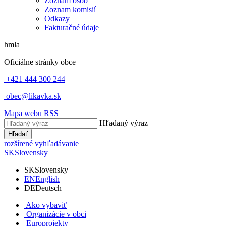
Zoznam osôb
Zoznam komisií
Odkazy
Fakturačné údaje
hmla
Oficiálne stránky obce
+421 444 300 244
obec@likavka.sk
Mapa webu
RSS
Hľadaný výraz
Hľadať
rozšírené vyhľadávanie
SK
Slovensky
SK
Slovensky
EN
English
DE
Deutsch
Ako vybaviť
Organizácie v obci
Europrojekty