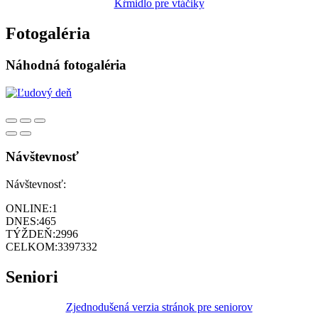
Kŕmidlo pre vtáčiky
Fotogaléria
Náhodná fotogaléria
Návštevnosť
Návštevnosť:
ONLINE:
1
DNES:
465
TÝŽDEŇ:
2996
CELKOM:
3397332
Seniori
Zjednodušená verzia stránok pre seniorov