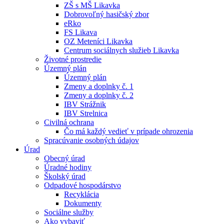
ZŠ s MŠ Likavka
Dobrovoľný hasičský zbor
eRko
FS Likava
OZ Meteníci Likavka
Centrum sociálnych služieb Likavka
Životné prostredie
Územný plán
Územný plán
Zmeny a doplnky č. 1
Zmeny a doplnky č. 2
IBV Strážnik
IBV Strelnica
Civilná ochrana
Čo má každý vedieť v prípade ohrozenia
Spracúvanie osobných údajov
Úrad
Obecný úrad
Úradné hodiny
Školský úrad
Odpadové hospodárstvo
Recyklácia
Dokumenty
Sociálne služby
Ako vybaviť