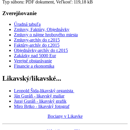
Typ súboru: PDF dokument, Veľkosť: 119,18 kB
Zverejňovanie
Úradná tabuľa
Zmluvy, Faktúry, Objednávky
Zmluvy o nájme hrobového miesta
Zmluvy-archív do r.2015
Faktúry-archív do r.2015
Objednávky-archív do r.2015
Zakázky nad 5000 Eur
Verejné obstarávanie
Financie a ekonomika
Likavský/likavské...
Leopold Šida-likavský organista
Ján Guráň - likavský maliar
Juraj Guráň - likavský grafik
Miro Brtko - likavský fotograf
Bociany v Likavke