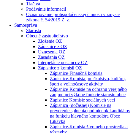
Tlačivá
Podávánie informacií
Oznamovanie protispoločenskej činnosti v zmysle
zákona č. 54⁄2019 Z. z.
Samospráva
Starosta
Obecné zastupiteľstvo
Zloženie OZ
Zápisnice z OZ
Uznesenia OZ
Zasadania OZ
Interpelácie poslancov OZ
Zápisnice z komisii OZ
Zápisnice-Finančná komisia
Zápisnice-Komisia pre školstvo, kultúru,
šport a voľnočasové aktivity
Zápisnice-Komisie na ochranu verejného
záujmu pri výkone funkcie starostu obce
Zápisnice Komisie sociálnych vecí
Zápisnica-(dočasnej) Komisie na
preverenie splnenia podmienok kandidátov
na funkciu hlavného kontrolóra Obce
Likavka
Zápisnice-Komisia životného prostredia a
výstavby