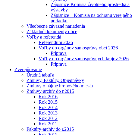
Zápisnice-Komisia životného prostredia a
výstavby
Zápisnice – Komisia na ochranu verejného
poriadku
Všeobecne záväzné nariadenia
Základné dokumenty obce
Voľby a referendá
Referendum 2026
Voľby do orgánov samosprávy obcí 2026
Príprava
Voľby do orgánov samosprávnych krajov 2026
Príprava
Zverejňovanie
Úradná tabuľa
Zmluvy, Faktúry, Objednávky
Zmluvy o nájme hrobového miesta
Zmluvy-archív do r.2015
Rok 2016
Rok 2015
Rok 2014
Rok 2013
Rok 2012
Rok 2011
Faktúry-archív do r.2015
Rok 2015