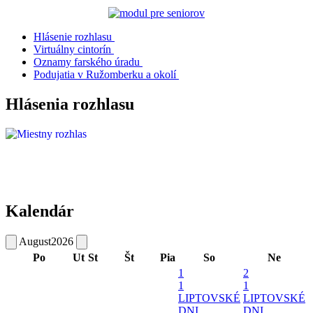
Hlásenie rozhlasu
Virtuálny cintorín
Oznamy farského úradu
Podujatia v Ružomberku a okolí
Hlásenia rozhlasu
Kalendár
August
2026
Po
Ut
St
Št
Pia
So
Ne
1
2
1
1
LIPTOVSKÉ
LIPTOVSKÉ
DNI
DNI