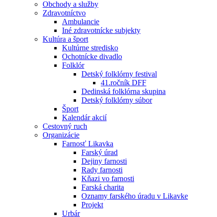
Obchody a služby
Zdravotníctvo
Ambulancie
Iné zdravotnícke subjekty
Kultúra a šport
Kultúrne stredisko
Ochotnícke divadlo
Folklór
Detský folklórny festival
41.ročník DFF
Dedinská folklórna skupina
Detský folklórny súbor
Šport
Kalendár akcií
Cestovný ruch
Organizácie
Farnosť Likavka
Farský úrad
Dejiny farnosti
Rady farnosti
Kňazi vo farnosti
Farská charita
Oznamy farského úradu v Likavke
Projekt
Urbár