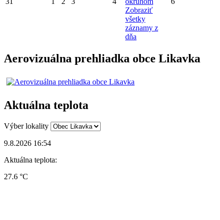
31
1
2
3
4
okruhom
6
Zobraziť
všetky
záznamy z
dňa
Aerovizuálna prehliadka obce Likavka
Aktuálna teplota
Výber lokality
9.8.2026 16:54
Aktuálna teplota:
27.6 °C