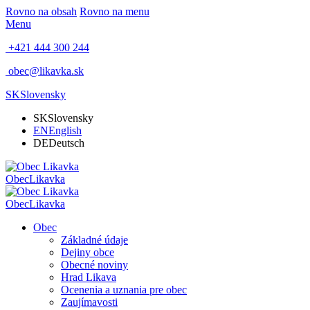
Rovno na obsah
Rovno na menu
Menu
+421 444 300 244
obec@likavka.sk
SK
Slovensky
SK
Slovensky
EN
English
DE
Deutsch
Obec
Likavka
Obec
Likavka
Obec
Základné údaje
Dejiny obce
Obecné noviny
Hrad Likava
Ocenenia a uznania pre obec
Zaujímavosti