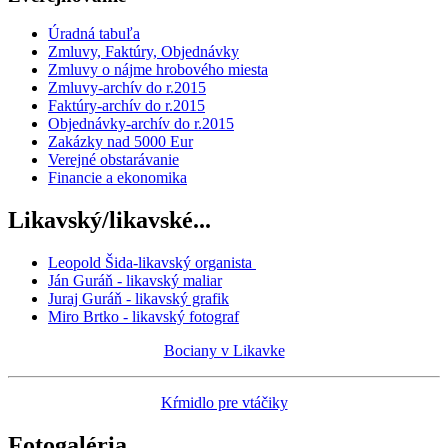
Úradná tabuľa
Zmluvy, Faktúry, Objednávky
Zmluvy o nájme hrobového miesta
Zmluvy-archív do r.2015
Faktúry-archív do r.2015
Objednávky-archív do r.2015
Zakázky nad 5000 Eur
Verejné obstarávanie
Financie a ekonomika
Likavský/likavské...
Leopold Šida-likavský organista
Ján Guráň - likavský maliar
Juraj Guráň - likavský grafik
Miro Brtko - likavský fotograf
Bociany v Likavke
Kŕmidlo pre vtáčiky
Fotogaléria