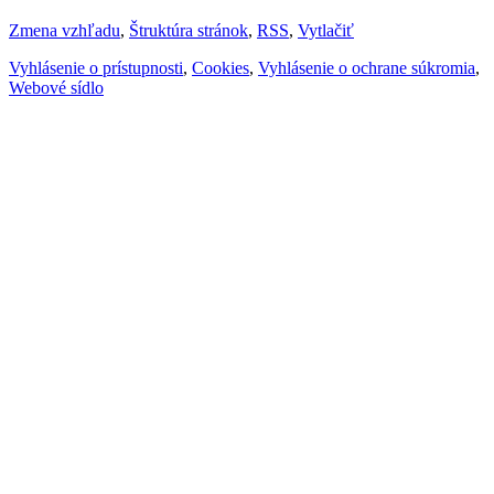
Zmena vzhľadu
,
Štruktúra stránok
,
RSS
,
Vytlačiť
Vyhlásenie o prístupnosti
,
Cookies
,
Vyhlásenie o ochrane súkromia
,
Webové sídlo