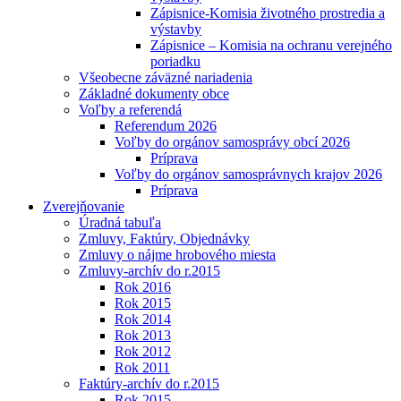
Zápisnice-Komisia životného prostredia a
výstavby
Zápisnice – Komisia na ochranu verejného
poriadku
Všeobecne záväzné nariadenia
Základné dokumenty obce
Voľby a referendá
Referendum 2026
Voľby do orgánov samosprávy obcí 2026
Príprava
Voľby do orgánov samosprávnych krajov 2026
Príprava
Zverejňovanie
Úradná tabuľa
Zmluvy, Faktúry, Objednávky
Zmluvy o nájme hrobového miesta
Zmluvy-archív do r.2015
Rok 2016
Rok 2015
Rok 2014
Rok 2013
Rok 2012
Rok 2011
Faktúry-archív do r.2015
Rok 2015