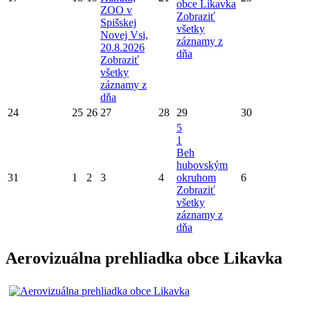
obce Likavka
ZOO v
Zobraziť
Spišskej
všetky
Novej Vsi,
záznamy z
20.8.2026
dňa
Zobraziť
všetky
záznamy z
dňa
24
25
26
27
28
29
30
5
1
Beh
hubovským
31
1
2
3
4
okruhom
6
Zobraziť
všetky
záznamy z
dňa
Aerovizuálna prehliadka obce Likavka