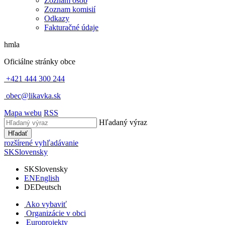
Zoznam osôb
Zoznam komisií
Odkazy
Fakturačné údaje
hmla
Oficiálne stránky obce
+421 444 300 244
obec@likavka.sk
Mapa webu
RSS
Hľadaný výraz
Hľadať
rozšírené vyhľadávanie
SK
Slovensky
SK
Slovensky
EN
English
DE
Deutsch
Ako vybaviť
Organizácie v obci
Europrojekty