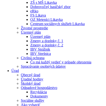
ZŠ s MŠ Likavka
Dobrovoľný hasičský zbor
eRko
FS Likava
OZ Meteníci Likavka
Centrum sociálnych služieb Likavka
Životné prostredie
Územný plán
Územný plán
Zmeny a doplnky č. 1
Zmeny a doplnky č. 2
IBV Strážnik
IBV Strelnica
Civilná ochrana
Čo má každý vedieť v prípade ohrozenia
Spracúvanie osobných údajov
Úrad
Obecný úrad
Úradné hodiny
Školský úrad
Odpadové hospodárstvo
Recyklácia
Dokumenty
Sociálne služby
Ako vybaviť