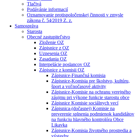
Tlačivá
Podávánie informacií
Oznamovanie protispoločenskej činnosti v zmysle
zákona č. 54⁄2019 Z. z.
Samospráva
Starosta
Obecné zastupiteľstvo
Zloženie OZ
Zápisnice z OZ
Uznesenia OZ
Zasadania OZ
Interpelácie poslancov OZ
Zápisnice z komisii OZ
Zápisnice-Finančná komisia
Zápisnice-Komisia pre školstvo, kultúru,
šport a voľnočasové aktivity
Zápisnice-Komisie na ochranu verejného
záujmu pri výkone funkcie starostu obce
Zápisnice Komisie sociálnych vecí
Zápisnica-(dočasnej) Komisie na
preverenie splnenia podmienok kandidátov
na funkciu hlavného kontrolóra Obce
Likavka
Zápisnice-Komisia životného prostredia a
výstavby