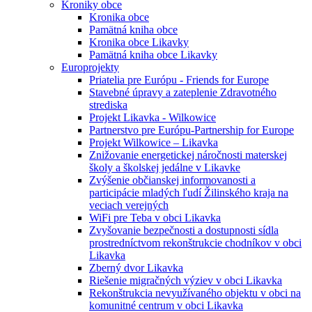
Kroniky obce
Kronika obce
Pamätná kniha obce
Kronika obce Likavky
Pamätná kniha obce Likavky
Europrojekty
Priatelia pre Európu - Friends for Europe
Stavebné úpravy a zateplenie Zdravotného
strediska
Projekt Likavka - Wilkowice
Partnerstvo pre Európu-Partnership for Europe
Projekt Wilkowice – Likavka
Znižovanie energetickej náročnosti materskej
školy a školskej jedálne v Likavke
Zvýšenie občianskej informovanosti a
participácie mladých ľudí Žilinského kraja na
veciach verejných
WiFi pre Teba v obci Likavka
Zvyšovanie bezpečnosti a dostupnosti sídla
prostredníctvom rekonštrukcie chodníkov v obci
Likavka
Zberný dvor Likavka
Riešenie migračných výziev v obci Likavka
Rekonštrukcia nevyužívaného objektu v obci na
komunitné centrum v obci Likavka