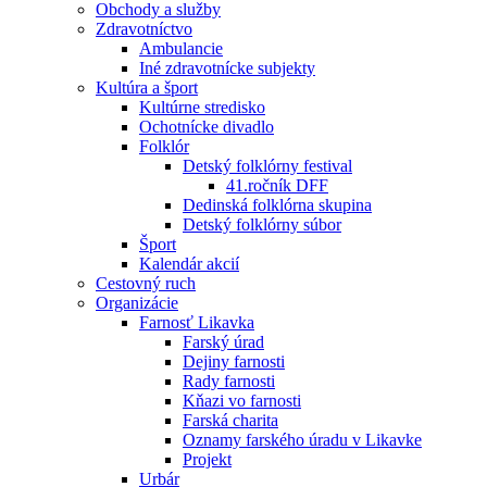
Obchody a služby
Zdravotníctvo
Ambulancie
Iné zdravotnícke subjekty
Kultúra a šport
Kultúrne stredisko
Ochotnícke divadlo
Folklór
Detský folklórny festival
41.ročník DFF
Dedinská folklórna skupina
Detský folklórny súbor
Šport
Kalendár akcií
Cestovný ruch
Organizácie
Farnosť Likavka
Farský úrad
Dejiny farnosti
Rady farnosti
Kňazi vo farnosti
Farská charita
Oznamy farského úradu v Likavke
Projekt
Urbár