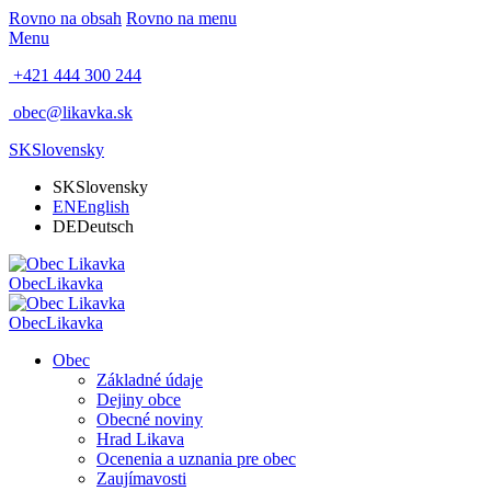
Rovno na obsah
Rovno na menu
Menu
+421 444 300 244
obec@likavka.sk
SK
Slovensky
SK
Slovensky
EN
English
DE
Deutsch
Obec
Likavka
Obec
Likavka
Obec
Základné údaje
Dejiny obce
Obecné noviny
Hrad Likava
Ocenenia a uznania pre obec
Zaujímavosti