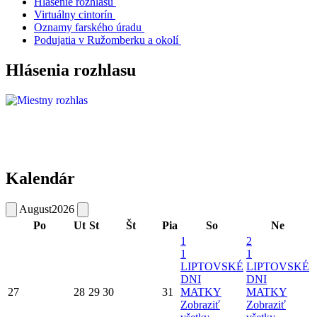
Hlásenie rozhlasu
Virtuálny cintorín
Oznamy farského úradu
Podujatia v Ružomberku a okolí
Hlásenia rozhlasu
Kalendár
August
2026
Po
Ut
St
Št
Pia
So
Ne
1
2
1
1
LIPTOVSKÉ
LIPTOVSKÉ
DNI
DNI
27
28
29
30
31
MATKY
MATKY
Zobraziť
Zobraziť