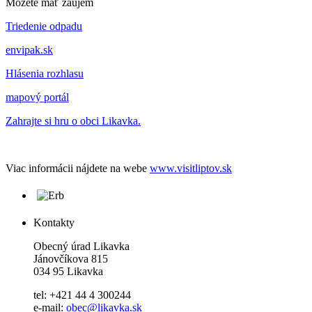
Môžete mať záujem
Triedenie odpadu
envipak.sk
Hlásenia rozhlasu
mapový portál
Zahrajte si hru o obci Likavka.
Viac informácii nájdete na webe
www.visitliptov.sk
Kontakty
Obecný úrad Likavka
Jánovčíkova 815
034 95 Likavka
tel: +421 44 4 300244
e-mail:
obec@likavka.sk