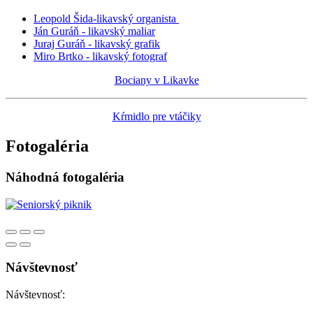
Leopold Šida-likavský organista
Ján Guráň - likavský maliar
Juraj Guráň - likavský grafik
Miro Brtko - likavský fotograf
Bociany v Likavke
Kŕmidlo pre vtáčiky
Fotogaléria
Náhodná fotogaléria
Návštevnosť
Návštevnosť: