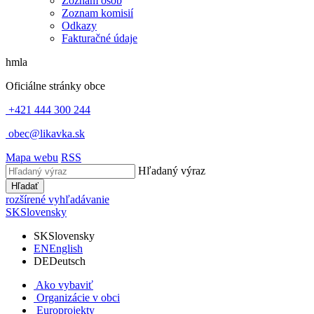
Zoznam osôb
Zoznam komisií
Odkazy
Fakturačné údaje
hmla
Oficiálne stránky obce
+421 444 300 244
obec@likavka.sk
Mapa webu
RSS
Hľadaný výraz
Hľadať
rozšírené vyhľadávanie
SK
Slovensky
SK
Slovensky
EN
English
DE
Deutsch
Ako vybaviť
Organizácie v obci
Europrojekty