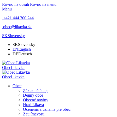
Rovno na obsah
Rovno na menu
Menu
+421 444 300 244
obec@likavka.sk
SK
Slovensky
SK
Slovensky
EN
English
DE
Deutsch
Obec
Likavka
Obec
Likavka
Obec
Základné údaje
Dejiny obce
Obecné noviny
Hrad Likava
Ocenenia a uznania pre obec
Zaujímavosti