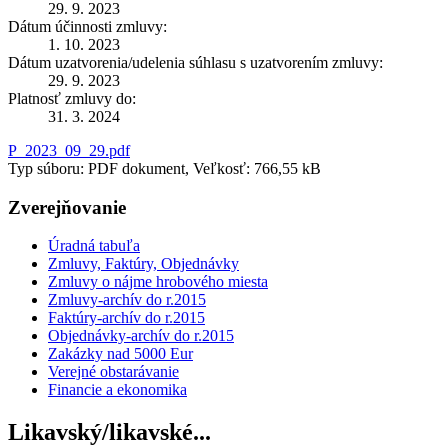
29. 9. 2023
Dátum účinnosti zmluvy:
1. 10. 2023
Dátum uzatvorenia/udelenia súhlasu s uzatvorením zmluvy:
29. 9. 2023
Platnosť zmluvy do:
31. 3. 2024
P_2023_09_29.pdf
Typ súboru: PDF dokument, Veľkosť: 766,55 kB
Zverejňovanie
Úradná tabuľa
Zmluvy, Faktúry, Objednávky
Zmluvy o nájme hrobového miesta
Zmluvy-archív do r.2015
Faktúry-archív do r.2015
Objednávky-archív do r.2015
Zakázky nad 5000 Eur
Verejné obstarávanie
Financie a ekonomika
Likavský/likavské...