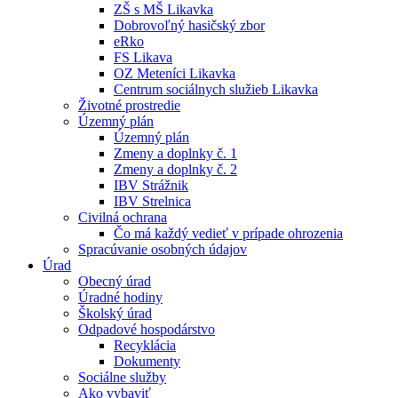
ZŠ s MŠ Likavka
Dobrovoľný hasičský zbor
eRko
FS Likava
OZ Meteníci Likavka
Centrum sociálnych služieb Likavka
Životné prostredie
Územný plán
Územný plán
Zmeny a doplnky č. 1
Zmeny a doplnky č. 2
IBV Strážnik
IBV Strelnica
Civilná ochrana
Čo má každý vedieť v prípade ohrozenia
Spracúvanie osobných údajov
Úrad
Obecný úrad
Úradné hodiny
Školský úrad
Odpadové hospodárstvo
Recyklácia
Dokumenty
Sociálne služby
Ako vybaviť