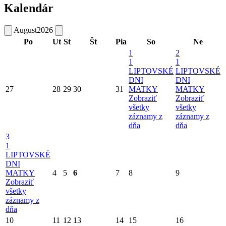
Kalendár
August
2026
Po
Ut
St
Št
Pia
So
Ne
1
2
1
1
LIPTOVSKÉ
LIPTOVSKÉ
DNI
DNI
27
28
29
30
31
MATKY
MATKY
Zobraziť
Zobraziť
všetky
všetky
záznamy z
záznamy z
dňa
dňa
3
1
LIPTOVSKÉ
DNI
MATKY
4
5
6
7
8
9
Zobraziť
všetky
záznamy z
dňa
10
11
12
13
14
15
16