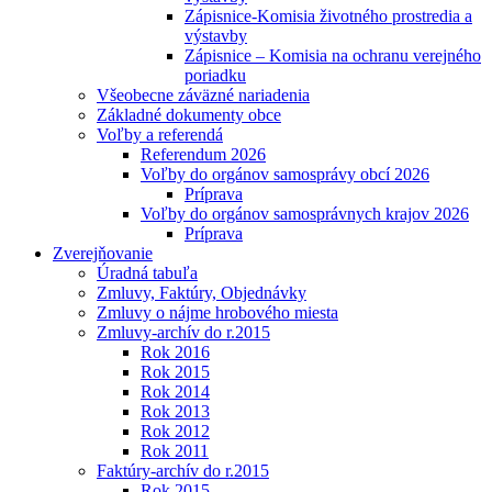
Zápisnice-Komisia životného prostredia a
výstavby
Zápisnice – Komisia na ochranu verejného
poriadku
Všeobecne záväzné nariadenia
Základné dokumenty obce
Voľby a referendá
Referendum 2026
Voľby do orgánov samosprávy obcí 2026
Príprava
Voľby do orgánov samosprávnych krajov 2026
Príprava
Zverejňovanie
Úradná tabuľa
Zmluvy, Faktúry, Objednávky
Zmluvy o nájme hrobového miesta
Zmluvy-archív do r.2015
Rok 2016
Rok 2015
Rok 2014
Rok 2013
Rok 2012
Rok 2011
Faktúry-archív do r.2015
Rok 2015