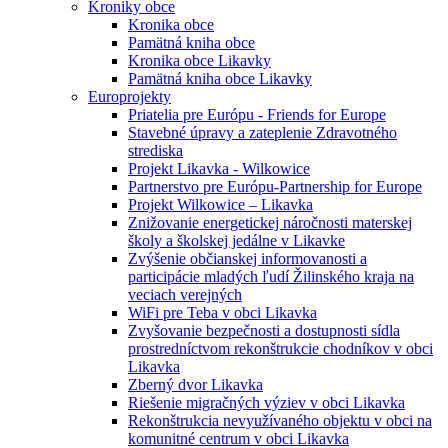
Kroniky obce
Kronika obce
Pamätná kniha obce
Kronika obce Likavky
Pamätná kniha obce Likavky
Europrojekty
Priatelia pre Európu - Friends for Europe
Stavebné úpravy a zateplenie Zdravotného
strediska
Projekt Likavka - Wilkowice
Partnerstvo pre Európu-Partnership for Europe
Projekt Wilkowice – Likavka
Znižovanie energetickej náročnosti materskej
školy a školskej jedálne v Likavke
Zvýšenie občianskej informovanosti a
participácie mladých ľudí Žilinského kraja na
veciach verejných
WiFi pre Teba v obci Likavka
Zvyšovanie bezpečnosti a dostupnosti sídla
prostredníctvom rekonštrukcie chodníkov v obci
Likavka
Zberný dvor Likavka
Riešenie migračných výziev v obci Likavka
Rekonštrukcia nevyužívaného objektu v obci na
komunitné centrum v obci Likavka