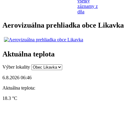
všetky
záznamy z
dňa
Aerovizuálna prehliadka obce Likavka
Aktuálna teplota
Výber lokality
6.8.2026 06:46
Aktuálna teplota:
18.3 °C