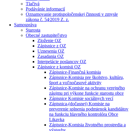
Tlačivá
Podávánie informacií
Oznamovanie protispoločenskej činnosti v zmysle
zákona č. 54⁄2019 Z. z.
Samospráva
Starosta
Obecné zastupiteľstvo
Zloženie OZ
Zápisnice z OZ
Uznesenia OZ
Zasadania OZ
Interpelácie poslancov OZ
Zápisnice z komisii OZ
Zápisnice-Finančná komisia
Zápisnice-Komisia pre školstvo, kultúru,
šport a voľnočasové aktivity
Zápisnice-Komisie na ochranu verejného
záujmu pri výkone funkcie starostu obce
Zápisnice Komisie sociálnych vecí
Zápisnica-(dočasnej) Komisie na
preverenie splnenia podmienok kandidátov
na funkciu hlavného kontrolóra Obce
Likavka
Zápisnice-Komisia životného prostredia a
výstavby