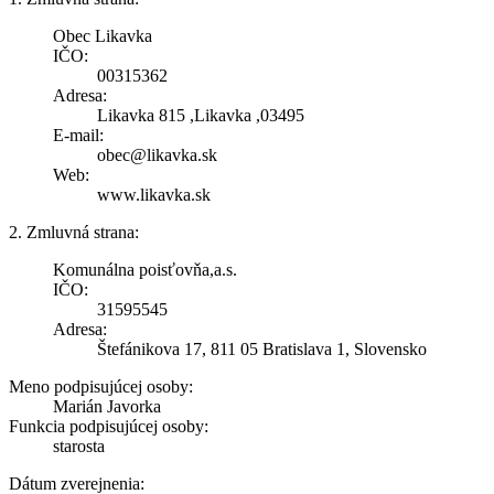
Obec Likavka
IČO:
00315362
Adresa:
Likavka 815 ,Likavka ,03495
E-mail:
obec@likavka.sk
Web:
www.likavka.sk
2. Zmluvná strana:
Komunálna poisťovňa,a.s.
IČO:
31595545
Adresa:
Štefánikova 17, 811 05 Bratislava 1, Slovensko
Meno podpisujúcej osoby:
Marián Javorka
Funkcia podpisujúcej osoby:
starosta
Dátum zverejnenia: