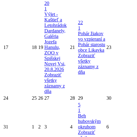
20
1
Výlet -
Kaštieľ a
22
Letohrádok
1
Dardanely,
Pohár žiakov
Galéria
vo vzpieraní a
Jozefa
Pohár starostu
17
18
19
Hanulu,
21
23
obce Likavka
ZOO v
Zobraziť
Spišskej
všetky
Novej Vsi,
záznamy z
20.8.2026
dňa
Zobraziť
všetky
záznamy z
dňa
24
25
26
27
28
29
30
5
1
Beh
hubovským
31
1
2
3
4
okruhom
6
Zobraziť