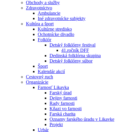
Obchody a služby
Zdravotníctvo
Ambulancie
Iné zdravotnícke subjekty
Kultúra a šport
Kultúrne stredisko
Ochotnícke divadlo
Folklór
Detský folklórny festival
41.ročník DFF
Dedinská folklórna skupina
Detský folklórny súbor
Šport
Kalendár akcií
Cestovný ruch
Organizácie
Farnosť Likavka
Farský úrad
Dejiny farnosti
Rady farnosti
Kňazi vo farnosti
Farská charita
Oznamy farského úradu v Likavke
Projekt
Urbár