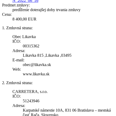
N_2022_06_16
Predmet zmluvy:
predĺženie doterajšej doby trvania zmluvy
Cena:
8 400,00 EUR
1. Zmluvná strana:
Obec Likavka
IČO:
00315362
Adresa:
Likavka 815 ,Likavka ,03495
E-mail:
obec@likavka.sk
Web:
www.likavka.sk
2. Zmluvná strana:
CARRETERA, s.r.o.
IČO:
51243946
Adresa:
Karpatské námestie 10A, 831 06 Bratislava – mestská
časť Rača, Slovensko