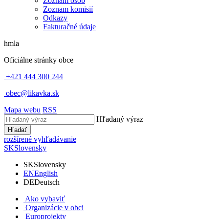
Zoznam osôb
Zoznam komisií
Odkazy
Fakturačné údaje
hmla
Oficiálne stránky obce
+421 444 300 244
obec@likavka.sk
Mapa webu
RSS
Hľadaný výraz
Hľadať
rozšírené vyhľadávanie
SK
Slovensky
SK
Slovensky
EN
English
DE
Deutsch
Ako vybaviť
Organizácie v obci
Europrojekty