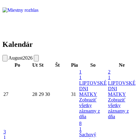
Kalendár
August
2026
Po
Ut
St
Št
Pia
So
Ne
1
2
1
1
LIPTOVSKÉ
LIPTOVSKÉ
DNI
DNI
27
28
29
30
31
MATKY
MATKY
Zobraziť
Zobraziť
všetky
všetky
záznamy z
záznamy z
dňa
dňa
8
1
3
Šachový
1