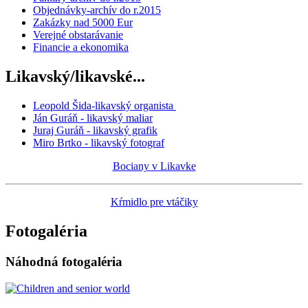
Objednávky-archív do r.2015
Zakázky nad 5000 Eur
Verejné obstarávanie
Financie a ekonomika
Likavský/likavské...
Leopold Šida-likavský organista
Ján Guráň - likavský maliar
Juraj Guráň - likavský grafik
Miro Brtko - likavský fotograf
Bociany v Likavke
Kŕmidlo pre vtáčiky
Fotogaléria
Náhodná fotogaléria