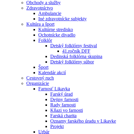
Obchody a služby
Zdravotníctvo
Ambulancie
Iné zdravotnícke subjekty
Kultúra a šport
Kultúrne stredisko
Ochotnícke divadlo
Folklór
Detský folklórny festival
41.ročník DFF
Dedinská folklórna skupina
Detský folklórny súbor
Šport
Kalendár akcií
Cestovný ruch
Organizácie
Farnosť Likavka
Farský úrad
Dejiny farnosti
Rady farnosti
Kňazi vo farnosti
Farská charita
Oznamy farského úradu v Likavke
Projekt
Urbár