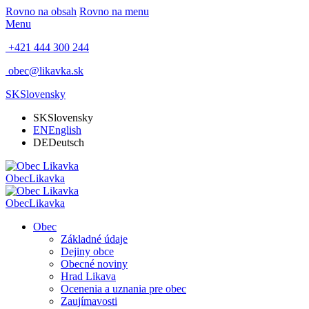
Rovno na obsah
Rovno na menu
Menu
+421 444 300 244
obec@likavka.sk
SK
Slovensky
SK
Slovensky
EN
English
DE
Deutsch
Obec
Likavka
Obec
Likavka
Obec
Základné údaje
Dejiny obce
Obecné noviny
Hrad Likava
Ocenenia a uznania pre obec
Zaujímavosti