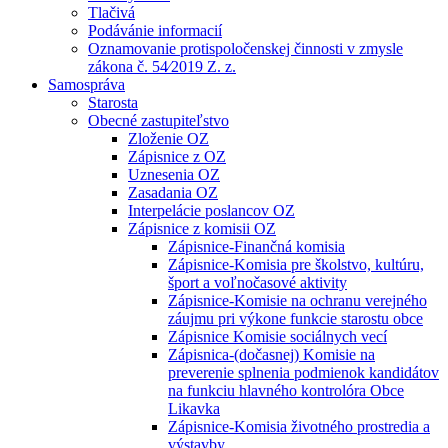
Tlačivá
Podávánie informacií
Oznamovanie protispoločenskej činnosti v zmysle
zákona č. 54⁄2019 Z. z.
Samospráva
Starosta
Obecné zastupiteľstvo
Zloženie OZ
Zápisnice z OZ
Uznesenia OZ
Zasadania OZ
Interpelácie poslancov OZ
Zápisnice z komisii OZ
Zápisnice-Finančná komisia
Zápisnice-Komisia pre školstvo, kultúru,
šport a voľnočasové aktivity
Zápisnice-Komisie na ochranu verejného
záujmu pri výkone funkcie starostu obce
Zápisnice Komisie sociálnych vecí
Zápisnica-(dočasnej) Komisie na
preverenie splnenia podmienok kandidátov
na funkciu hlavného kontrolóra Obce
Likavka
Zápisnice-Komisia životného prostredia a
výstavby