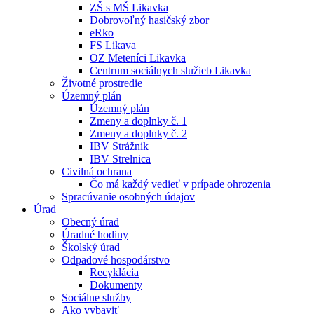
ZŠ s MŠ Likavka
Dobrovoľný hasičský zbor
eRko
FS Likava
OZ Meteníci Likavka
Centrum sociálnych služieb Likavka
Životné prostredie
Územný plán
Územný plán
Zmeny a doplnky č. 1
Zmeny a doplnky č. 2
IBV Strážnik
IBV Strelnica
Civilná ochrana
Čo má každý vedieť v prípade ohrozenia
Spracúvanie osobných údajov
Úrad
Obecný úrad
Úradné hodiny
Školský úrad
Odpadové hospodárstvo
Recyklácia
Dokumenty
Sociálne služby
Ako vybaviť