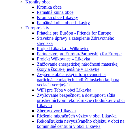
Kroniky obce
Kronika obce
Pamätná kniha obce
Kronika obce Likavky
Pamätná kniha obce Likavky
Europrojekty
Priatelia pre Európu - Friends for Europe
Stavebné úpravy a zateplenie Zdravotného
strediska
Projekt Likavka - Wilkowice
Partnerstvo pre Európu-Partnership for Europe
Projekt Wilkowice – Likavka
Znižovanie energetickej náročnosti materskej
školy a školskej jedálne v Likavke
Zvýšenie občianskej informovanosti a
participácie mladých ľudí Žilinského kraja na
veciach verejných
WiFi pre Teba v obci Likavka
Zvyšovanie bezpečnosti a dostupnosti sídla
prostredníctvom rekonštrukcie chodníkov v obci
Likavka
Zberný dvor Likavka
Riešenie migračných výziev v obci Likavka
Rekonštrukcia nevyužívaného objektu v obci na
komunitné centrum v obci Likavka