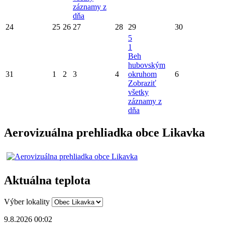
záznamy z
dňa
24
25
26
27
28
29
30
5
1
Beh
hubovským
31
1
2
3
4
okruhom
6
Zobraziť
všetky
záznamy z
dňa
Aerovizuálna prehliadka obce Likavka
Aktuálna teplota
Výber lokality
9.8.2026 00:02