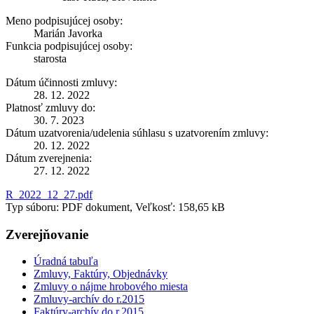
Meno podpisujúcej osoby:
Marián Javorka
Funkcia podpisujúcej osoby:
starosta
Dátum účinnosti zmluvy:
28. 12. 2022
Platnosť zmluvy do:
30. 7. 2023
Dátum uzatvorenia/udelenia súhlasu s uzatvorením zmluvy:
20. 12. 2022
Dátum zverejnenia:
27. 12. 2022
R_2022_12_27.pdf
Typ súboru: PDF dokument, Veľkosť: 158,65 kB
Zverejňovanie
Úradná tabuľa
Zmluvy, Faktúry, Objednávky
Zmluvy o nájme hrobového miesta
Zmluvy-archív do r.2015
Faktúry-archív do r.2015