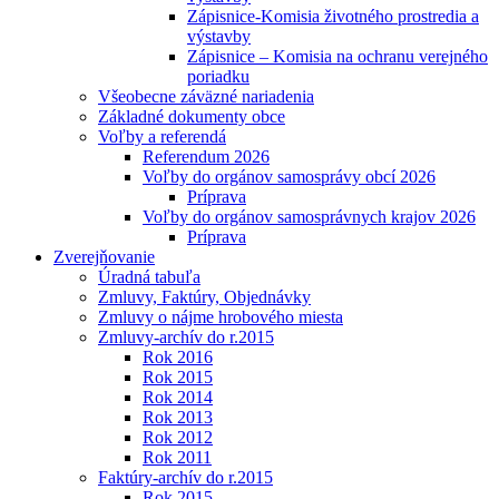
Zápisnice-Komisia životného prostredia a
výstavby
Zápisnice – Komisia na ochranu verejného
poriadku
Všeobecne záväzné nariadenia
Základné dokumenty obce
Voľby a referendá
Referendum 2026
Voľby do orgánov samosprávy obcí 2026
Príprava
Voľby do orgánov samosprávnych krajov 2026
Príprava
Zverejňovanie
Úradná tabuľa
Zmluvy, Faktúry, Objednávky
Zmluvy o nájme hrobového miesta
Zmluvy-archív do r.2015
Rok 2016
Rok 2015
Rok 2014
Rok 2013
Rok 2012
Rok 2011
Faktúry-archív do r.2015
Rok 2015