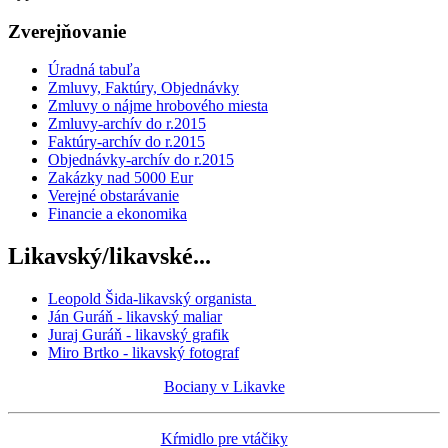
Zverejňovanie
Úradná tabuľa
Zmluvy, Faktúry, Objednávky
Zmluvy o nájme hrobového miesta
Zmluvy-archív do r.2015
Faktúry-archív do r.2015
Objednávky-archív do r.2015
Zakázky nad 5000 Eur
Verejné obstarávanie
Financie a ekonomika
Likavský/likavské...
Leopold Šida-likavský organista
Ján Guráň - likavský maliar
Juraj Guráň - likavský grafik
Miro Brtko - likavský fotograf
Bociany v Likavke
Kŕmidlo pre vtáčiky