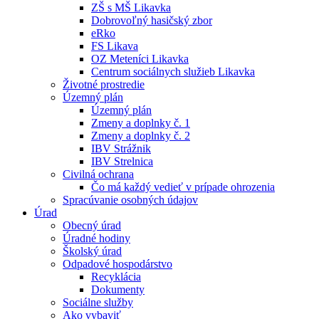
ZŠ s MŠ Likavka
Dobrovoľný hasičský zbor
eRko
FS Likava
OZ Meteníci Likavka
Centrum sociálnych služieb Likavka
Životné prostredie
Územný plán
Územný plán
Zmeny a doplnky č. 1
Zmeny a doplnky č. 2
IBV Strážnik
IBV Strelnica
Civilná ochrana
Čo má každý vedieť v prípade ohrozenia
Spracúvanie osobných údajov
Úrad
Obecný úrad
Úradné hodiny
Školský úrad
Odpadové hospodárstvo
Recyklácia
Dokumenty
Sociálne služby
Ako vybaviť