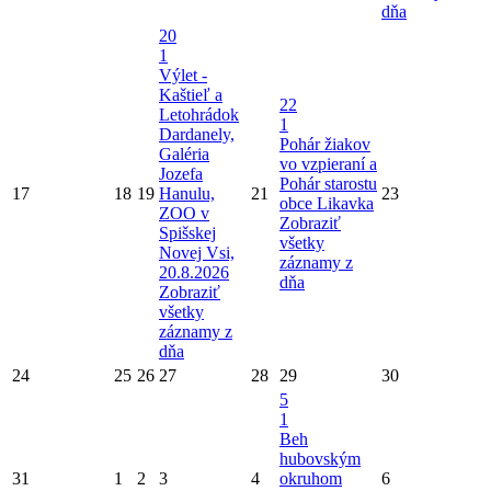
dňa
20
1
Výlet -
Kaštieľ a
22
Letohrádok
1
Dardanely,
Pohár žiakov
Galéria
vo vzpieraní a
Jozefa
Pohár starostu
17
18
19
Hanulu,
21
23
obce Likavka
ZOO v
Zobraziť
Spišskej
všetky
Novej Vsi,
záznamy z
20.8.2026
dňa
Zobraziť
všetky
záznamy z
dňa
24
25
26
27
28
29
30
5
1
Beh
hubovským
31
1
2
3
4
okruhom
6