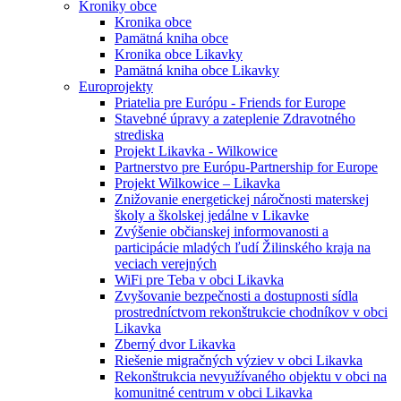
Kroniky obce
Kronika obce
Pamätná kniha obce
Kronika obce Likavky
Pamätná kniha obce Likavky
Europrojekty
Priatelia pre Európu - Friends for Europe
Stavebné úpravy a zateplenie Zdravotného
strediska
Projekt Likavka - Wilkowice
Partnerstvo pre Európu-Partnership for Europe
Projekt Wilkowice – Likavka
Znižovanie energetickej náročnosti materskej
školy a školskej jedálne v Likavke
Zvýšenie občianskej informovanosti a
participácie mladých ľudí Žilinského kraja na
veciach verejných
WiFi pre Teba v obci Likavka
Zvyšovanie bezpečnosti a dostupnosti sídla
prostredníctvom rekonštrukcie chodníkov v obci
Likavka
Zberný dvor Likavka
Riešenie migračných výziev v obci Likavka
Rekonštrukcia nevyužívaného objektu v obci na
komunitné centrum v obci Likavka