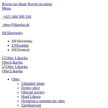
Rovno na obsah
Rovno na menu
Menu
+421 444 300 244
obec@likavka.sk
SK
Slovensky
SK
Slovensky
EN
English
DE
Deutsch
Obec
Likavka
Obec
Likavka
Obec
Základné údaje
Dejiny obce
Obecné noviny
Hrad Likava
Ocenenia a uznania pre obec
Zaujímavosti