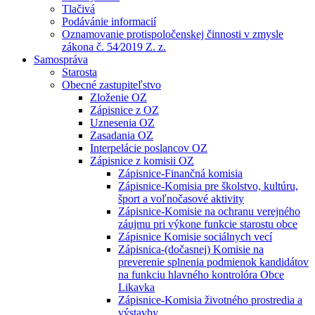
Tlačivá
Podávánie informacií
Oznamovanie protispoločenskej činnosti v zmysle
zákona č. 54⁄2019 Z. z.
Samospráva
Starosta
Obecné zastupiteľstvo
Zloženie OZ
Zápisnice z OZ
Uznesenia OZ
Zasadania OZ
Interpelácie poslancov OZ
Zápisnice z komisii OZ
Zápisnice-Finančná komisia
Zápisnice-Komisia pre školstvo, kultúru,
šport a voľnočasové aktivity
Zápisnice-Komisie na ochranu verejného
záujmu pri výkone funkcie starostu obce
Zápisnice Komisie sociálnych vecí
Zápisnica-(dočasnej) Komisie na
preverenie splnenia podmienok kandidátov
na funkciu hlavného kontrolóra Obce
Likavka
Zápisnice-Komisia životného prostredia a
výstavby