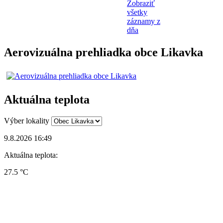
Zobraziť
všetky
záznamy z
dňa
Aerovizuálna prehliadka obce Likavka
Aktuálna teplota
Výber lokality
9.8.2026 16:49
Aktuálna teplota:
27.5 °C