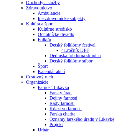
Obchody a služby
Zdravotníctvo
Ambulancie
Iné zdravotnícke subjekty
Kultúra a šport
Kultúrne stredisko
Ochotnícke divadlo
Folklór
Detský folklórny festival
41.ročník DFF
Dedinská folklórna skupina
Detský folklórny súbor
Šport
Kalendár akcií
Cestovný ruch
Organizácie
Farnosť Likavka
Farský úrad
Dejiny farnosti
Rady farnosti
Kňazi vo farnosti
Farská charita
Oznamy farského úradu v Likavke
Projekt
Urbár