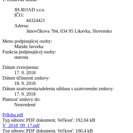
JH-ROAD s.r.o.
IČO:
44324421
Adresa:
Jánovčíkova 784, 034 95 Likavka, Slovensko
Meno podpisujúcej osoby:
Marián Javorka
Funkcia podpisujúcej osoby:
starosta
Dátum zverejnenia:
17. 9. 2018
Dátum účinnosti zmluvy:
18. 9. 2018
Dátum uzatvorenia/udelenia súhlasu s uzatvorením zmluvy:
17. 9. 2018
Platnosť zmluvy do:
Neuvedené
Príloha.pdf
Typ súboru: PDF dokument, Veľkosť: 192,04 kB
V_2018_09_17.pdf
Typ súboru: PDF dokument, Veľkosť: 100,4 kB