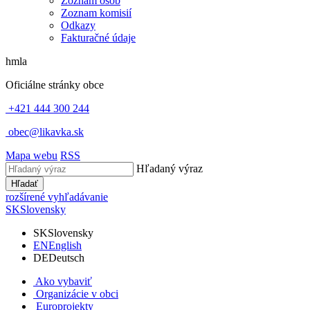
Zoznam osôb
Zoznam komisií
Odkazy
Fakturačné údaje
hmla
Oficiálne stránky obce
+421 444 300 244
obec@likavka.sk
Mapa webu
RSS
Hľadaný výraz
Hľadať
rozšírené vyhľadávanie
SK
Slovensky
SK
Slovensky
EN
English
DE
Deutsch
Ako vybaviť
Organizácie v obci
Europrojekty