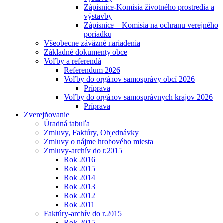
Zápisnice-Komisia životného prostredia a
výstavby
Zápisnice – Komisia na ochranu verejného
poriadku
Všeobecne záväzné nariadenia
Základné dokumenty obce
Voľby a referendá
Referendum 2026
Voľby do orgánov samosprávy obcí 2026
Príprava
Voľby do orgánov samosprávnych krajov 2026
Príprava
Zverejňovanie
Úradná tabuľa
Zmluvy, Faktúry, Objednávky
Zmluvy o nájme hrobového miesta
Zmluvy-archív do r.2015
Rok 2016
Rok 2015
Rok 2014
Rok 2013
Rok 2012
Rok 2011
Faktúry-archív do r.2015
Rok 2015