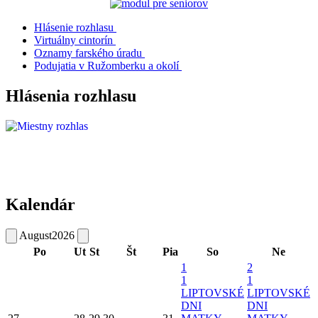
Hlásenie rozhlasu
Virtuálny cintorín
Oznamy farského úradu
Podujatia v Ružomberku a okolí
Hlásenia rozhlasu
Kalendár
August
2026
Po
Ut
St
Št
Pia
So
Ne
1
2
1
1
LIPTOVSKÉ
LIPTOVSKÉ
DNI
DNI