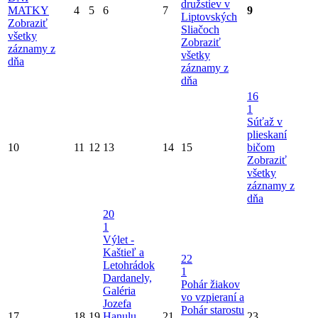
družstiev v
MATKY
4
5
6
7
9
Liptovských
Zobraziť
Sliačoch
všetky
Zobraziť
záznamy z
všetky
dňa
záznamy z
dňa
16
1
Súťaž v
plieskaní
10
11
12
13
14
15
bičom
Zobraziť
všetky
záznamy z
dňa
20
1
Výlet -
Kaštieľ a
22
Letohrádok
1
Dardanely,
Pohár žiakov
Galéria
vo vzpieraní a
Jozefa
Pohár starostu
17
18
19
Hanulu,
21
23