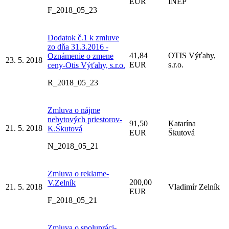
EUR
INEP
F_2018_05_23
Dodatok č.1 k zmluve
zo dňa 31.3.2016 -
41,84
OTIS Výťahy,
Oznámenie o zmene
23. 5. 2018
EUR
s.r.o.
ceny-Otis Výťahy, s.r.o.
R_2018_05_23
Zmluva o nájme
nebytových priestorov-
91,50
Katarína
21. 5. 2018
K.Škutová
EUR
Škutová
N_2018_05_21
Zmluva o reklame-
200,00
V.Zelník
21. 5. 2018
Vladimír Zelník
EUR
F_2018_05_21
Zmluva o spolupráci-