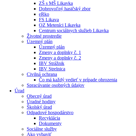
ZŠ s MŠ Likavka
Dobrovoľný hasičský zbor
eRko
FS Likava
OZ Meteníci Likavka
Centrum sociálnych služieb Likavka
Životné prostredie
Územný plán
Územný plán
Zmeny a doplnky č. 1
Zmeny a doplnky č. 2
IBV Strážnik
IBV Strelnica
Civilná ochrana
Čo má každý vedieť v prípade ohrozenia
Spracúvanie osobných údajov
Úrad
Obecný úrad
Úradné hodiny
Školský úrad
Odpadové hospodárstvo
Recyklácia
Dokumenty
Sociálne služby
Ako vybaviť