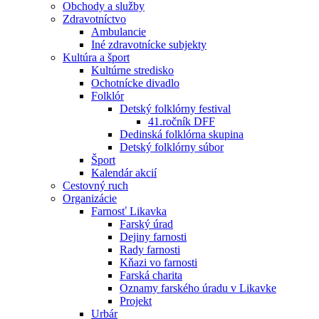
Obchody a služby
Zdravotníctvo
Ambulancie
Iné zdravotnícke subjekty
Kultúra a šport
Kultúrne stredisko
Ochotnícke divadlo
Folklór
Detský folklórny festival
41.ročník DFF
Dedinská folklórna skupina
Detský folklórny súbor
Šport
Kalendár akcií
Cestovný ruch
Organizácie
Farnosť Likavka
Farský úrad
Dejiny farnosti
Rady farnosti
Kňazi vo farnosti
Farská charita
Oznamy farského úradu v Likavke
Projekt
Urbár