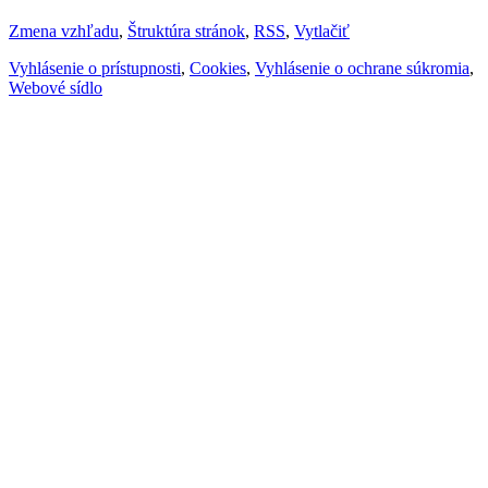
Zmena vzhľadu
,
Štruktúra stránok
,
RSS
,
Vytlačiť
Vyhlásenie o prístupnosti
,
Cookies
,
Vyhlásenie o ochrane súkromia
,
Webové sídlo