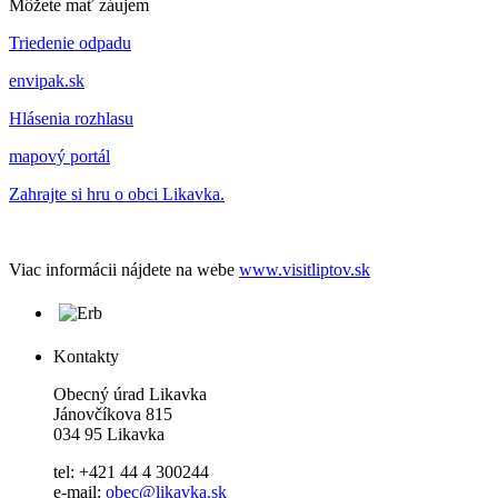
Môžete mať záujem
Triedenie odpadu
envipak.sk
Hlásenia rozhlasu
mapový portál
Zahrajte si hru o obci Likavka.
Viac informácii nájdete na webe
www.visitliptov.sk
Kontakty
Obecný úrad Likavka
Jánovčíkova 815
034 95 Likavka
tel: +421 44 4 300244
e-mail:
obec@likavka.sk