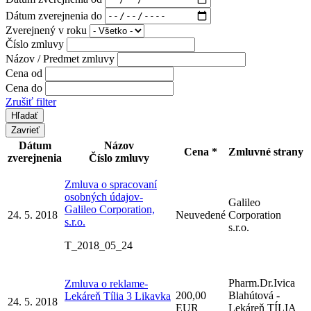
Dátum zverejnenia do
Zverejnený v roku
Číslo zmluvy
Názov / Predmet zmluvy
Cena od
Cena do
Zrušiť filter
Zavrieť
Dátum
Názov
Cena *
Zmluvné strany
zverejnenia
Číslo zmluvy
Zmluva o spracovaní
osobných údajov-
Galileo
Galileo Corporation,
24. 5. 2018
Neuvedené
Corporation
s.r.o.
s.r.o.
T_2018_05_24
Pharm.Dr.Ivica
Zmluva o reklame-
200,00
Blahútová -
Lekáreň Tília 3 Likavka
24. 5. 2018
EUR
Lekáreň TÍLIA