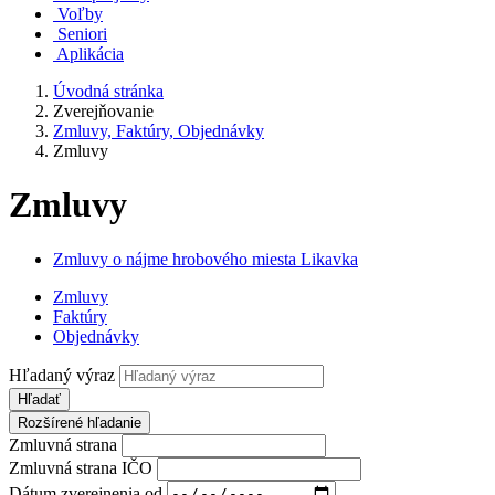
Voľby
Seniori
Aplikácia
Úvodná stránka
Zverejňovanie
Zmluvy, Faktúry, Objednávky
Zmluvy
Zmluvy
Zmluvy o nájme hrobového miesta Likavka
Zmluvy
Faktúry
Objednávky
Hľadaný výraz
Hľadať
Rozšírené hľadanie
Zmluvná strana
Zmluvná strana IČO
Dátum zverejnenia od