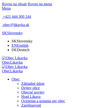
Rovno na obsah
Rovno na menu
Menu
+421 444 300 244
obec@likavka.sk
SK
Slovensky
SK
Slovensky
EN
English
DE
Deutsch
Obec
Likavka
Obec
Likavka
Obec
Základné údaje
Dejiny obce
Obecné noviny
Hrad Likava
Ocenenia a uznania pre obec
Zaujímavosti