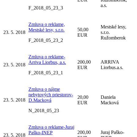
a.s.
F_2018_05_23_3
Zmluva o reklame,
Mestské lesy,
50,00
Mestské lesy, s.r.o.
23. 5. 2018
s.r.o.
EUR
Ružomberok
F_2018_05_23_2
Zmluva o reklame-
200,00
ARRIVA
Arriva Liorbus, a.s.
23. 5. 2018
EUR
Liorbus.a.s.
F_2018_05_23_1
Zmluva o nájme
nebytových priestorov-
20,00
Daniela
23. 5. 2018
D.Macková
EUR
Macková
N_2018_05_23
Zmluva o reklame-Juraj
200,00
Juraj Paško-
Paško-INEP
23. 5. 2018