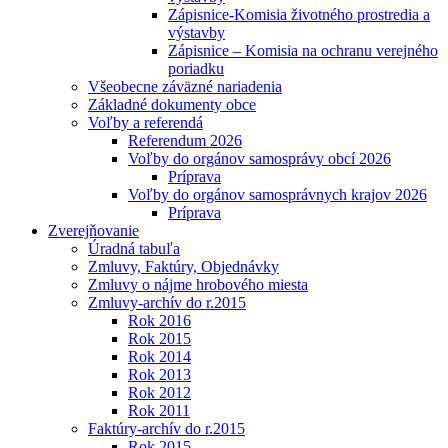
Zápisnice-Komisia životného prostredia a
výstavby
Zápisnice – Komisia na ochranu verejného
poriadku
Všeobecne záväzné nariadenia
Základné dokumenty obce
Voľby a referendá
Referendum 2026
Voľby do orgánov samosprávy obcí 2026
Príprava
Voľby do orgánov samosprávnych krajov 2026
Príprava
Zverejňovanie
Úradná tabuľa
Zmluvy, Faktúry, Objednávky
Zmluvy o nájme hrobového miesta
Zmluvy-archív do r.2015
Rok 2016
Rok 2015
Rok 2014
Rok 2013
Rok 2012
Rok 2011
Faktúry-archív do r.2015
Rok 2015