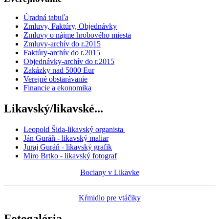
Úradná tabuľa
Zmluvy, Faktúry, Objednávky
Zmluvy o nájme hrobového miesta
Zmluvy-archív do r.2015
Faktúry-archív do r.2015
Objednávky-archív do r.2015
Zakázky nad 5000 Eur
Verejné obstarávanie
Financie a ekonomika
Likavský/likavské...
Leopold Šida-likavský organista
Ján Guráň - likavský maliar
Juraj Guráň - likavský grafik
Miro Brtko - likavský fotograf
Bociany v Likavke
Kŕmidlo pre vtáčiky
Fotogaléria