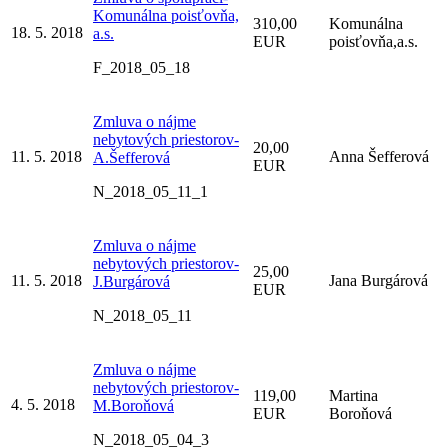
Komunálna poisťovňa,
310,00
Komunálna
18. 5. 2018
a.s.
EUR
poisťovňa,a.s.
F_2018_05_18
Zmluva o nájme
nebytových priestorov-
20,00
11. 5. 2018
Anna Šefferová
A.Šefferová
EUR
N_2018_05_11_1
Zmluva o nájme
nebytových priestorov-
25,00
11. 5. 2018
Jana Burgárová
J.Burgárová
EUR
N_2018_05_11
Zmluva o nájme
nebytových priestorov-
119,00
Martina
4. 5. 2018
M.Boroňová
EUR
Boroňová
N_2018_05_04_3