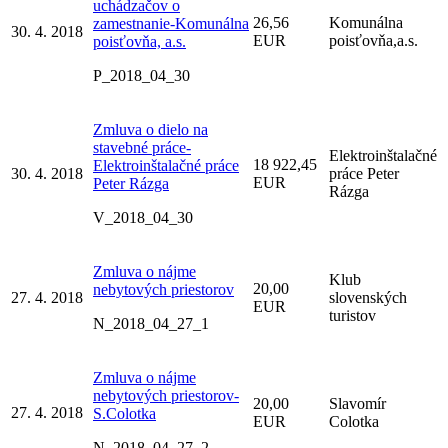
uchádzačov o
26,56
Komunálna
zamestnanie-Komunálna
30. 4. 2018
EUR
poisťovňa,a.s.
poisťovňa, a.s.
P_2018_04_30
Zmluva o dielo na
stavebné práce-
Elektroinštalačné
18 922,45
Elektroinštalačné práce
30. 4. 2018
práce Peter
EUR
Peter Rázga
Rázga
V_2018_04_30
Zmluva o nájme
Klub
20,00
nebytových priestorov
27. 4. 2018
slovenských
EUR
turistov
N_2018_04_27_1
Zmluva o nájme
nebytových priestorov-
20,00
Slavomír
27. 4. 2018
S.Colotka
EUR
Colotka
N_2018_04_27_2