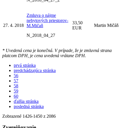
Zmluva o nájme
nebytových priestorov-
33,50
27. 4. 2018
Martin Mičáň
M.Mičaň
EUR
N_2018_04_27
* Uvedená cena je konečná. V prípade, že je zmluvná strana
platcom DPH, je cena uvedená vrátane DPH.
prvá stránka
predchádzajúca stránka
56
57
58
59
60
ďalšia stránka
posledná stránka
Zobrazené
1426
-
1450
z 2086
Zverejňovanie