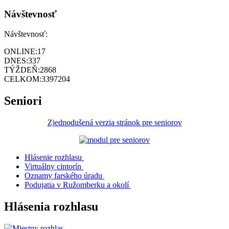
Návštevnosť
Návštevnosť:
ONLINE:
17
DNES:
337
TÝŽDEŇ:
2868
CELKOM:
3397204
Seniori
Zjednodušená verzia stránok pre seniorov
Hlásenie rozhlasu
Virtuálny cintorín
Oznamy farského úradu
Podujatia v Ružomberku a okolí
Hlásenia rozhlasu