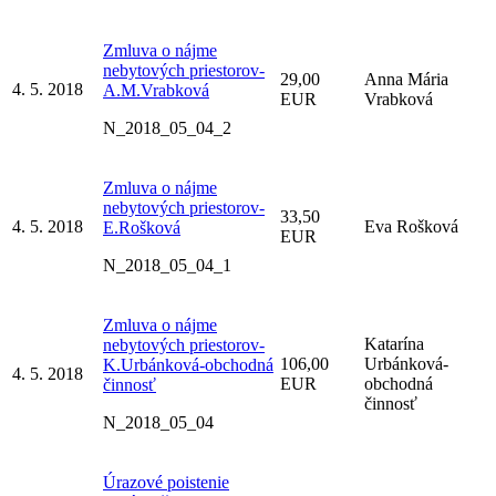
Zmluva o nájme
nebytových priestorov-
29,00
Anna Mária
4. 5. 2018
A.M.Vrabková
EUR
Vrabková
N_2018_05_04_2
Zmluva o nájme
nebytových priestorov-
33,50
4. 5. 2018
Eva Rošková
E.Rošková
EUR
N_2018_05_04_1
Zmluva o nájme
Katarína
nebytových priestorov-
106,00
Urbánková-
K.Urbánková-obchodná
4. 5. 2018
EUR
obchodná
činnosť
činnosť
N_2018_05_04
Úrazové poistenie