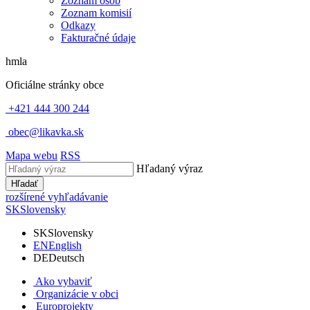
Zoznam osôb
Zoznam komisií
Odkazy
Fakturačné údaje
hmla
Oficiálne stránky obce
+421 444 300 244
obec@likavka.sk
Mapa webu
RSS
Hľadaný výraz
Hľadať
rozšírené vyhľadávanie
SK
Slovensky
SK
Slovensky
EN
English
DE
Deutsch
Ako vybaviť
Organizácie v obci
Europrojekty