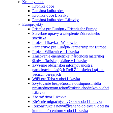
Kroniky obce
Kronika obce
Pamätná kniha obce
Kronika obce Likavky
Pamätná kniha obce Likavky
Europrojekty
Priatelia pre Európu - Friends for Europe
Stavebné úpravy a zateplenie Zdravotného
strediska
Projekt Likavka - Wilkowice
Partnerstvo pre Európu-Partnership for Europe
Projekt Wilkowice – Likavka
Znižovanie energetickej náročnosti materskej
školy a školskej jedálne v Likavke
Zvýšenie občianskej informovanosti a
participácie mladých ľudí Žilinského kraja na
veciach verejných
WiFi pre Teba v obci Likavka
Zvyšovanie bezpečnosti a dostupnosti sídla
prostredníctvom rekonštrukcie chodníkov v obci
Likavka
Zberný dvor Likavka
Riešenie migračných výziev v obci Likavka
Rekonštrukcia nevyužívaného objektu v obci na
komunitné centrum v obci Likavka