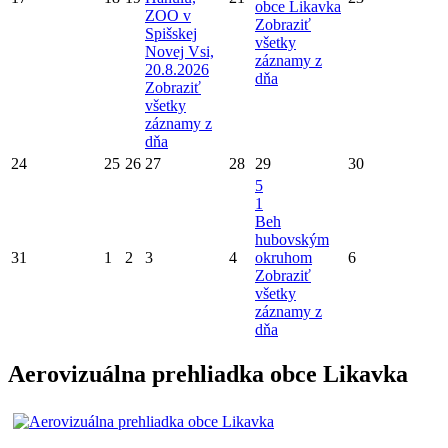
obce Likavka
ZOO v
Zobraziť
Spišskej
všetky
Novej Vsi,
záznamy z
20.8.2026
dňa
Zobraziť
všetky
záznamy z
dňa
24
25
26
27
28
29
30
5
1
Beh
hubovským
31
1
2
3
4
okruhom
6
Zobraziť
všetky
záznamy z
dňa
Aerovizuálna prehliadka obce Likavka