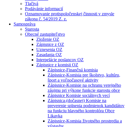
Tlačivá
Podávánie informacií
Oznamovanie protispoločenskej činnosti v zmysle
zákona č. 54⁄2019 Z. z.
Samospráva
Starosta
Obecné zastupiteľstvo
Zloženie OZ
Zápisnice z OZ
Uznesenia OZ
Zasadania OZ
Interpelácie poslancov OZ
Zápisnice z komisii OZ
Zápisnice-Finančná komisia
Zápisnice-Komisia pre školstvo, kultúru,
šport a voľnočasové aktivity
Zápisnice-Komisie na ochranu verejného
záujmu pri výkone funkcie starostu obce
Zápisnice Komisie sociálnych vecí
Zápisnica-(dočasnej) Komisie na
preverenie splnenia podmienok kandidátov
na funkciu hlavného kontrolóra Obce
Likavka
Zápisnice-Komisia životného prostredia a
výstavby