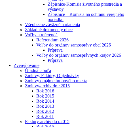
Zápisnice-Komisia životného prostredia a
výstavby
Zápisnice – Komisia na ochranu verejného
poriadku
Všeobecne záväzné nariadenia
Základné dokumenty obce
Voľby a referendá
Referendum 2026
Voľby do orgánov samosprávy obcí 2026
Príprava
Voľby do orgánov samosprávnych krajov 2026
Príprava
Zverejňovanie
Úradná tabuľa
Zmluvy, Faktúry, Objednávky
Zmluvy o nájme hrobového miesta
Zmluvy-archív do r.2015
Rok 2016
Rok 2015
Rok 2014
Rok 2013
Rok 2012
Rok 2011
Faktúry-archív do r.2015
Rok 2015