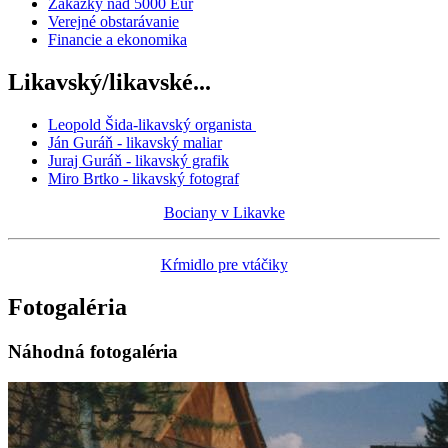
Zakázky nad 5000 Eur
Verejné obstarávanie
Financie a ekonomika
Likavský/likavské...
Leopold Šida-likavský organista
Ján Guráň - likavský maliar
Juraj Guráň - likavský grafik
Miro Brtko - likavský fotograf
Bociany v Likavke
Kŕmidlo pre vtáčiky
Fotogaléria
Náhodná fotogaléria