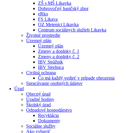
ZŠ s MŠ Likavka
Dobrovoľný hasičský zbor
eRko
FS Likava
OZ Meteníci Likavka
Centrum sociálnych služieb Likavka
Životné prostredie
Územný plán
Územný plán
Zmeny a doplnky č. 1
Zmeny a doplnky č. 2
IBV Strážnik
IBV Strelnica
Civilná ochrana
Čo má každý vedieť v prípade ohrozenia
Spracúvanie osobných údajov
Úrad
Obecný úrad
Úradné hodiny
Školský úrad
Odpadové hospodárstvo
Recyklácia
Dokumenty
Sociálne služby
Ako vybaviť