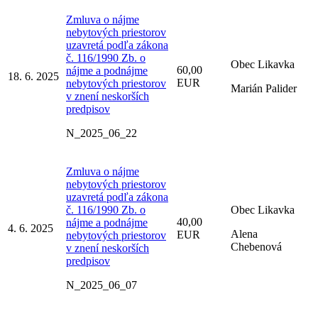
Zmluva o nájme
nebytových priestorov
uzavretá podľa zákona
č. 116/1990 Zb. o
Obec Likavka
60,00
nájme a podnájme
18. 6. 2025
EUR
nebytových priestorov
Marián Palider
v znení neskorších
predpisov
N_2025_06_22
Zmluva o nájme
nebytových priestorov
uzavretá podľa zákona
č. 116/1990 Zb. o
Obec Likavka
40,00
nájme a podnájme
4. 6. 2025
Alena
EUR
nebytových priestorov
Chebenová
v znení neskorších
predpisov
N_2025_06_07