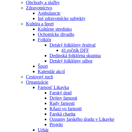
Obchody a služby
Zdravotníctvo
Ambulancie
Iné zdravotnícke subjekty
Kultúra a šport
Kultúrne stredisko
Ochotnícke divadlo
Folklór
Detský folklórny festival
41.ročník DFF
Dedinská folklórna skupina
Detský folklórny súbor
Šport
Kalendár akcií
Cestovný ruch
Organizácie
Farnosť Likavka
Farský úrad
Dejiny farnosti
Rady farnosti
Kňazi vo farnosti
Farská charita
Oznamy farského úradu v Likavke
Projekt
Urbár