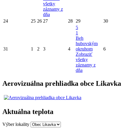
všetky
záznamy z
dňa
24
25
26
27
28
29
30
5
1
Beh
hubovským
31
1
2
3
4
okruhom
6
Zobraziť
všetky
záznamy z
dňa
Aerovizuálna prehliadka obce Likavka
Aktuálna teplota
Výber lokality