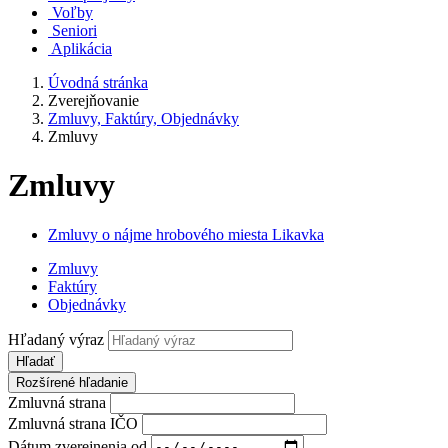
Voľby
Seniori
Aplikácia
Úvodná stránka
Zverejňovanie
Zmluvy, Faktúry, Objednávky
Zmluvy
Zmluvy
Zmluvy o nájme hrobového miesta Likavka
Zmluvy
Faktúry
Objednávky
Hľadaný výraz
Hľadať
Rozšírené hľadanie
Zmluvná strana
Zmluvná strana IČO
Dátum zverejnenia od