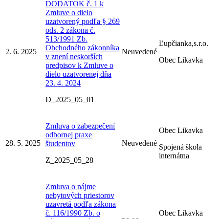
DODATOK č. 1 k
Zmluve o dielo
uzatvorený podľa § 269
ods. 2 zákona č.
513/1991 Zb.
Ľupčianka,s.r.o.
Obchodného zákonníka
2. 6. 2025
Neuvedené
v znení neskorších
Obec Likavka
predpisov k Zmluve o
dielo uzatvorenej dňa
23. 4. 2024
D_2025_05_01
Zmluva o zabezpečení
Obec Likavka
odbornej praxe
28. 5. 2025
Neuvedené
študentov
Spojená škola
internátna
Z_2025_05_28
Zmluva o nájme
nebytových priestorov
uzavretá podľa zákona
č. 116/1990 Zb. o
Obec Likavka