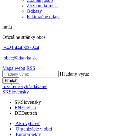
Zoznam osôb
Zoznam komisií
Odkazy
Fakturačné údaje
hmla
Oficiálne stránky obce
+421 444 300 244
obec@likavka.sk
Mapa webu
RSS
Hľadaný výraz
Hľadať
rozšírené vyhľadávanie
SK
Slovensky
SK
Slovensky
EN
English
DE
Deutsch
Ako vybaviť
Organizácie v obci
Europrojekty