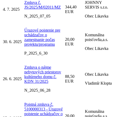
Zmluva č.
JOHNNY
344,40
JS/2025/M/02011/MZ
SERVIS s.r.o.
4. 7. 2025
EUR
N_2025_07_05
Obec Likavka
Úrazové poistenie pre
uchádzačov o
Komunálna
20,00
zamestnanie počas
poisťovňa,a.s.
30. 6. 2025
EUR
projektu/programu
Obec Likavka
P_2025_6_30
Zmluva o nájme
nebytových priestorov
Obec Likavka
88,50
kultúrneho domu č.
26. 6. 2025
EUR
KDN 31/2025
Vladimír Klopta
N_2025_06_28
Poistná zmluva č.
5100000313 - Úrazové
Komunálna
poistenie uchádzačov o
20,00
poisťovňa,a.s.