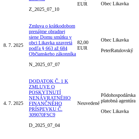
Obec Likavka
EUR
Z_2025_07_10
Zmluva o krátkodobom
prenájme obradnej
siene Domu smútku v
Obec Likavka
82,00
obci Likavka uzavretá
8. 7. 2025
EUR
podľa § 663 až 684
PeterRatulovský
Občianskeho zákonníka
N_2025_07_07
DODATOK Č. 1 K
ZMLUVE O
POSKYTNUTÍ
Pôdohospodárska
NENÁVRATNÉHO
platobná agentúra
4. 7. 2025
Neuvedené
FINANČNÉHO
PRÍSPEVKU Č.
Obec Likavka
309070FSC9
D_2025_07_04