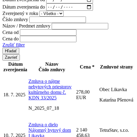
Dátum zverejnenia do
Zverejnený v roku
Číslo zmluvy
Názov / Predmet zmluvy
Cena od
Cena do
Zrušiť filter
Zavrieť
Dátum
Názov
Cena *
Zmluvné strany
zverejnenia
Číslo zmluvy
Zmluva o nájme
nebytových priestorov
Obec Likavka
278,00
kultúrneho domu č.
18. 7. 2025
EUR
KDN 33/2025
Katarína Pšenová
N_2025_07_18
Zmluva o dielo
2 140
Nájomný bytový dom
TetraStav, s.r.o.
10. 7. 2025
458,63
Likavka