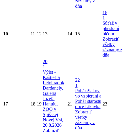
záznamy z
dňa
16
1
Súťaž v
plieskaní
10
11
12
13
14
15
bičom
Zobraziť
všetky
záznamy z
dňa
20
1
Výlet -
Kaštieľ a
22
Letohrádok
1
Dardanely,
Pohár žiakov
Galéria
vo vzpieraní a
Jozefa
Pohár starostu
17
18
19
Hanulu,
21
23
obce Likavka
ZOO v
Zobraziť
Spišskej
všetky
Novej Vsi,
záznamy z
20.8.2026
dňa
Zobraziť