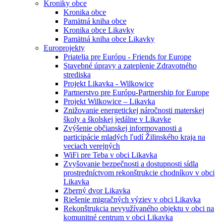
Kroniky obce
Kronika obce
Pamätná kniha obce
Kronika obce Likavky
Pamätná kniha obce Likavky
Europrojekty
Priatelia pre Európu - Friends for Europe
Stavebné úpravy a zateplenie Zdravotného
strediska
Projekt Likavka - Wilkowice
Partnerstvo pre Európu-Partnership for Europe
Projekt Wilkowice – Likavka
Znižovanie energetickej náročnosti materskej
školy a školskej jedálne v Likavke
Zvýšenie občianskej informovanosti a
participácie mladých ľudí Žilinského kraja na
veciach verejných
WiFi pre Teba v obci Likavka
Zvyšovanie bezpečnosti a dostupnosti sídla
prostredníctvom rekonštrukcie chodníkov v obci
Likavka
Zberný dvor Likavka
Riešenie migračných výziev v obci Likavka
Rekonštrukcia nevyužívaného objektu v obci na
komunitné centrum v obci Likavka