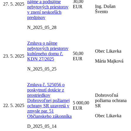
30,00
nájme a podnájme
27. 5. 2025
Ing. Dušan
EUR
nebytových priestorov
Švento
v znení neskorších
predpisov
N_2025_05_28
Zmluva o nájme
nebytových priestorov
Obec Likavka
50,00
kultúrneho domu č.
23. 5. 2025
EUR
KDN 27/2025
Mária Majková
N_2025_05_25
Zmluva č. 525056 o
poskytnutí dotácie z
prostriedkov
Dobrovoľná
Dobrovoľnej požiarnej
požiarna ochrana
5 000,00
22. 5. 2025
ochrany SR uzavretá v
SR
EUR
zmysle par. 51
Obec Likavka
Občianskeho zákonníka
D_2025_05_14