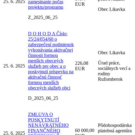
25. 6. 2025
zamestnanie počas
EUR
projektu/programu
Obec Likavka
Z_2025_06_25
D O H O D A Číslo:
25/24/054/60 o
zabezpečení podmienok
vykonávania aktivačnej
Obec Likavka
činnosti formou
menších obecných
Úrad práce,
226,08
25. 6. 2025
služieb pre obec a o
sociálnych vecí a
EUR
poskytnutí príspevku na
rodiny
aktivačnú činnosť
Ružomberok
formou menších
obecných služieb obci
D_2025_06_25
ZMLUVA O
POSKYTNUTÍ
NENÁVRATNÉHO
Pôdohospodárska
60 000,00
FINANČNÉHO
platobná agentúra
25. 6. 2025