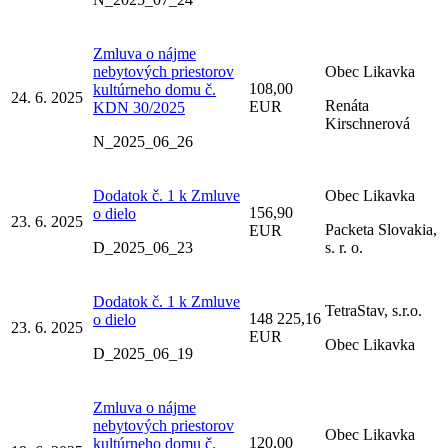
Zmluva o nájme
nebytových priestorov
Obec Likavka
108,00
kultúrneho domu č.
24. 6. 2025
Renáta
EUR
KDN 30/2025
Kirschnerová
N_2025_06_26
Dodatok č. 1 k Zmluve
Obec Likavka
156,90
o dielo
23. 6. 2025
Packeta Slovakia,
EUR
D_2025_06_23
s. r. o.
Dodatok č. 1 k Zmluve
TetraStav, s.r.o.
148 225,16
o dielo
23. 6. 2025
EUR
Obec Likavka
D_2025_06_19
Zmluva o nájme
nebytových priestorov
Obec Likavka
120,00
kultúrneho domu č.