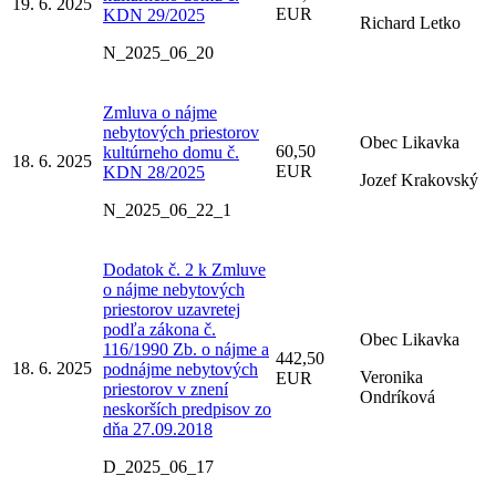
19. 6. 2025
EUR
KDN 29/2025
Richard Letko
N_2025_06_20
Zmluva o nájme
nebytových priestorov
Obec Likavka
60,50
kultúrneho domu č.
18. 6. 2025
EUR
KDN 28/2025
Jozef Krakovský
N_2025_06_22_1
Dodatok č. 2 k Zmluve
o nájme nebytových
priestorov uzavretej
podľa zákona č.
Obec Likavka
116/1990 Zb. o nájme a
442,50
18. 6. 2025
podnájme nebytových
Veronika
EUR
priestorov v znení
Ondríková
neskorších predpisov zo
dňa 27.09.2018
D_2025_06_17