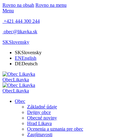
Rovno na obsah
Rovno na menu
Menu
+421 444 300 244
obec@likavka.sk
SK
Slovensky
SK
Slovensky
EN
English
DE
Deutsch
Obec
Likavka
Obec
Likavka
Obec
Základné údaje
Dejiny obce
Obecné noviny
Hrad Likava
Ocenenia a uznania pre obec
Zaujímavosti