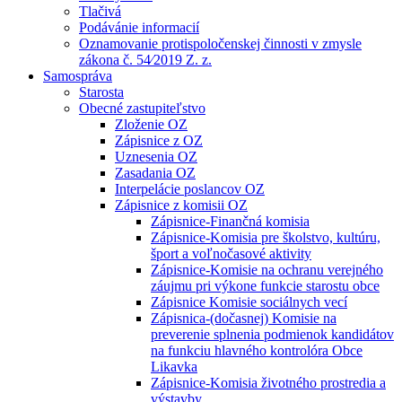
Tlačivá
Podávánie informacií
Oznamovanie protispoločenskej činnosti v zmysle
zákona č. 54⁄2019 Z. z.
Samospráva
Starosta
Obecné zastupiteľstvo
Zloženie OZ
Zápisnice z OZ
Uznesenia OZ
Zasadania OZ
Interpelácie poslancov OZ
Zápisnice z komisii OZ
Zápisnice-Finančná komisia
Zápisnice-Komisia pre školstvo, kultúru,
šport a voľnočasové aktivity
Zápisnice-Komisie na ochranu verejného
záujmu pri výkone funkcie starostu obce
Zápisnice Komisie sociálnych vecí
Zápisnica-(dočasnej) Komisie na
preverenie splnenia podmienok kandidátov
na funkciu hlavného kontrolóra Obce
Likavka
Zápisnice-Komisia životného prostredia a
výstavby