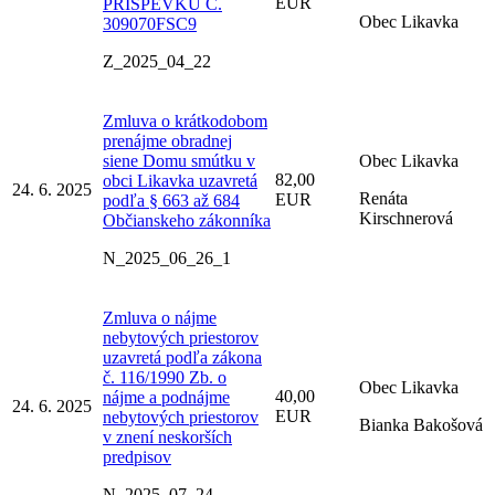
EUR
PRÍSPEVKU Č.
Obec Likavka
309070FSC9
Z_2025_04_22
Zmluva o krátkodobom
prenájme obradnej
siene Domu smútku v
Obec Likavka
82,00
obci Likavka uzavretá
24. 6. 2025
Renáta
EUR
podľa § 663 až 684
Kirschnerová
Občianskeho zákonníka
N_2025_06_26_1
Zmluva o nájme
nebytových priestorov
uzavretá podľa zákona
č. 116/1990 Zb. o
Obec Likavka
40,00
nájme a podnájme
24. 6. 2025
EUR
nebytových priestorov
Bianka Bakošová
v znení neskorších
predpisov
N_2025_07_24