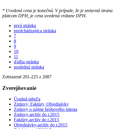
* Uvedená cena je konečná. V prípade, že je zmluvná strana
platcom DPH, je cena uvedená vrátane DPH.
prvá stránka
predchádzajúca stránka
7
8
9
10
11
ďalšia stránka
posledná stránka
Zobrazené
201
-
225
z 2087
Zverejňovanie
Úradná tabuľa
Zmluvy, Faktúry, Objednávky
Zmluvy o nájme hrobového miesta
Zmluvy-archív do r.2015
Faktúry-archív do r.2015
Objednávky-archív do r.2015