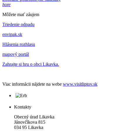
hore
Môžete mať záujem
Triedenie odpadu
envipak.sk
Hlásenia rozhlasu
mapový portál
Zahrajte si hru o obci Likavka.
Viac informácii nájdete na webe
www.visitliptov.sk
Kontakty
Obecný úrad Likavka
Jánovčíkova 815
034 95 Likavka