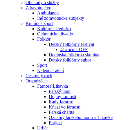
Obchody a služby
Zdravotníctvo
Ambulancie
Iné zdravotnícke subjekty
Kultúra a šport
Kultúrne stredisko
Ochotnícke divadlo
Folklór
Detský folklórny festival
41.ročník DFF
Dedinská folklórna skupina
Detský folklórny súbor
Šport
Kalendár akcií
Cestovný ruch
Organizácie
Farnosť Likavka
Farský úrad
Dejiny farnosti
Rady farnosti
Kňazi vo farnosti
Farská charita
Oznamy farského úradu v Likavke
Projekt
Urbár