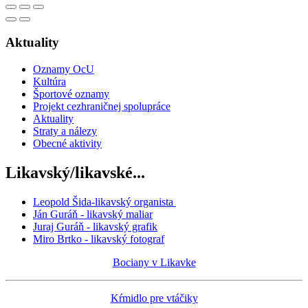
Aktuality
Oznamy OcU
Kultúra
Športové oznamy
Projekt cezhraničnej spolupráce
Aktuality
Straty a nálezy
Obecné aktivity
Likavský/likavské...
Leopold Šida-likavský organista
Ján Guráň - likavský maliar
Juraj Guráň - likavský grafik
Miro Brtko - likavský fotograf
Bociany v Likavke
Kŕmidlo pre vtáčiky