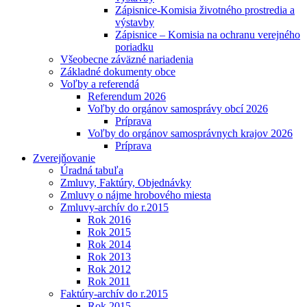
Zápisnice-Komisia životného prostredia a
výstavby
Zápisnice – Komisia na ochranu verejného
poriadku
Všeobecne záväzné nariadenia
Základné dokumenty obce
Voľby a referendá
Referendum 2026
Voľby do orgánov samosprávy obcí 2026
Príprava
Voľby do orgánov samosprávnych krajov 2026
Príprava
Zverejňovanie
Úradná tabuľa
Zmluvy, Faktúry, Objednávky
Zmluvy o nájme hrobového miesta
Zmluvy-archív do r.2015
Rok 2016
Rok 2015
Rok 2014
Rok 2013
Rok 2012
Rok 2011
Faktúry-archív do r.2015
Rok 2015