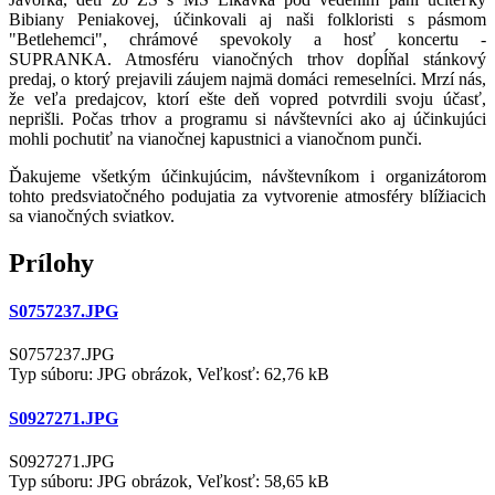
Bibiany Peniakovej, účinkovali aj naši folkloristi s pásmom
"Betlehemci", chrámové spevokoly a hosť koncertu -
SUPRANKA. Atmosféru vianočných trhov dopĺňal stánkový
predaj, o ktorý prejavili záujem najmä domáci remeselníci. Mrzí nás,
že veľa predajcov, ktorí ešte deň vopred potvrdili svoju účasť,
neprišli. Počas trhov a programu si návštevníci ako aj účinkujúci
mohli pochutiť na vianočnej kapustnici a vianočnom punči.
Ďakujeme všetkým účinkujúcim, návštevníkom i organizátorom
tohto predsviatočného podujatia za vytvorenie atmosféry blížiacich
sa vianočných sviatkov.
Prílohy
S0757237.JPG
S0757237.JPG
Typ súboru: JPG obrázok, Veľkosť: 62,76 kB
S0927271.JPG
S0927271.JPG
Typ súboru: JPG obrázok, Veľkosť: 58,65 kB