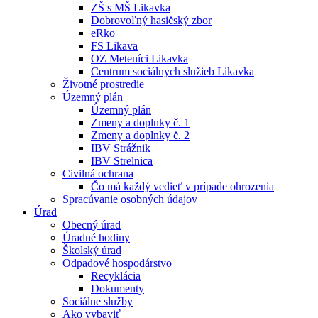
ZŠ s MŠ Likavka
Dobrovoľný hasičský zbor
eRko
FS Likava
OZ Meteníci Likavka
Centrum sociálnych služieb Likavka
Životné prostredie
Územný plán
Územný plán
Zmeny a doplnky č. 1
Zmeny a doplnky č. 2
IBV Strážnik
IBV Strelnica
Civilná ochrana
Čo má každý vedieť v prípade ohrozenia
Spracúvanie osobných údajov
Úrad
Obecný úrad
Úradné hodiny
Školský úrad
Odpadové hospodárstvo
Recyklácia
Dokumenty
Sociálne služby
Ako vybaviť