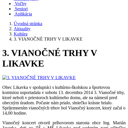
Voľby
Seniori
Aplikácia
Úvodná stránka
Aktuality
Kultúra
3. VIANOČNÉ TRHY V LIKAVKE
3. VIANOČNÉ TRHY V
LIKAVKE
Obec Likavka v spolupráci s kultúrno-školskou a športovou
komisiou usporiadala v sobotu 13. decembra 2014 3. Vianočné trhy,
ktoré neboli v priestoroch kultúrneho domu, ale na námestí pred
obecným úradom. Počasie nám prialo, slniečko krásne hrialo.
Spríjemnením vianočných trhov bol Vianočný koncert, ktorý začal o
14,00 hodine.
Vianočný koncert otvoril príhovorom starosta obce Ing. Marián
Javorka, deti zo ZŠ s MŠ Likavka pod vedením pani učiteľky