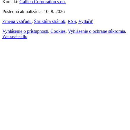
Kontakt:
Galileo Corporation s.r.o.
Posledná aktualizácia: 10. 8. 2026
Zmena vzhľadu
,
Štruktúra stránok
,
RSS
,
Vytlačiť
Vyhlásenie o prístupnosti
,
Cookies
,
Vyhlásenie o ochrane súkromia
,
Webové sídlo