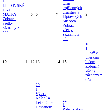
1
turnaj
LIPTOVSKÉ
trojčlenných
DNI
družstiev v
MATKY
4
5
6
7
9
Liptovských
Zobraziť
Sliačoch
všetky
Zobraziť
záznamy z
všetky
dňa
záznamy z
dňa
16
1
Súťaž v
plieskaní
10
11
12
13
14
15
bičom
Zobraziť
všetky
záznamy z
dňa
20
1
Výlet -
Kaštieľ a
22
Letohrádok
1
Dardanely,
Pohár žiakov