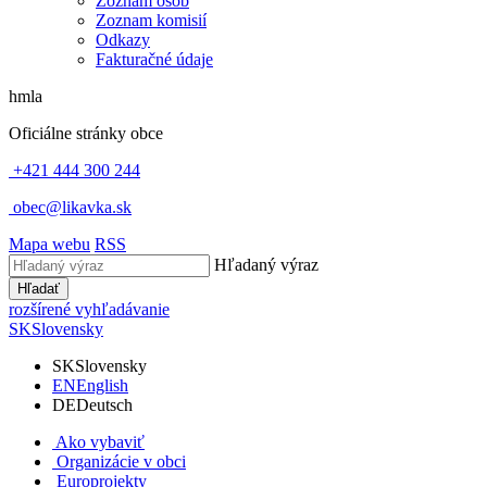
Zoznam osôb
Zoznam komisií
Odkazy
Fakturačné údaje
hmla
Oficiálne stránky obce
+421 444 300 244
obec@likavka.sk
Mapa webu
RSS
Hľadaný výraz
Hľadať
rozšírené vyhľadávanie
SK
Slovensky
SK
Slovensky
EN
English
DE
Deutsch
Ako vybaviť
Organizácie v obci
Europrojekty