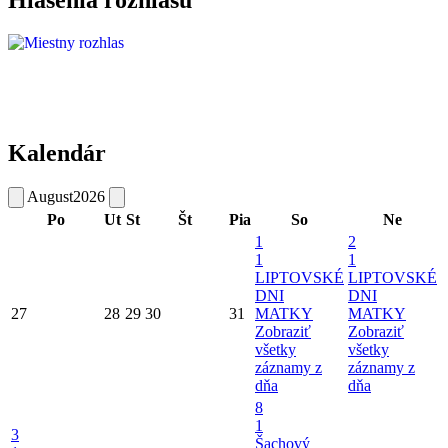
Hlásenia rozhlasu
Kalendár
August
2026
Po
Ut
St
Št
Pia
So
Ne
1
2
1
1
LIPTOVSKÉ
LIPTOVSKÉ
DNI
DNI
27
28
29
30
31
MATKY
MATKY
Zobraziť
Zobraziť
všetky
všetky
záznamy z
záznamy z
dňa
dňa
8
1
3
Šachový