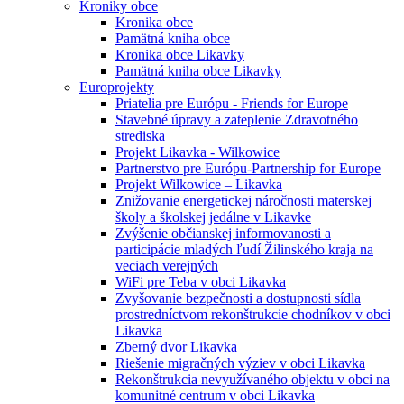
Kroniky obce
Kronika obce
Pamätná kniha obce
Kronika obce Likavky
Pamätná kniha obce Likavky
Europrojekty
Priatelia pre Európu - Friends for Europe
Stavebné úpravy a zateplenie Zdravotného
strediska
Projekt Likavka - Wilkowice
Partnerstvo pre Európu-Partnership for Europe
Projekt Wilkowice – Likavka
Znižovanie energetickej náročnosti materskej
školy a školskej jedálne v Likavke
Zvýšenie občianskej informovanosti a
participácie mladých ľudí Žilinského kraja na
veciach verejných
WiFi pre Teba v obci Likavka
Zvyšovanie bezpečnosti a dostupnosti sídla
prostredníctvom rekonštrukcie chodníkov v obci
Likavka
Zberný dvor Likavka
Riešenie migračných výziev v obci Likavka
Rekonštrukcia nevyužívaného objektu v obci na
komunitné centrum v obci Likavka