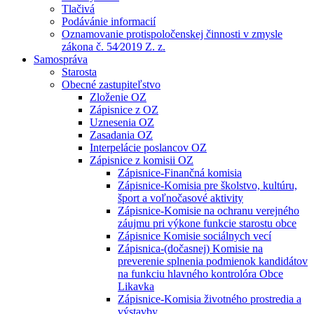
Tlačivá
Podávánie informacií
Oznamovanie protispoločenskej činnosti v zmysle
zákona č. 54⁄2019 Z. z.
Samospráva
Starosta
Obecné zastupiteľstvo
Zloženie OZ
Zápisnice z OZ
Uznesenia OZ
Zasadania OZ
Interpelácie poslancov OZ
Zápisnice z komisii OZ
Zápisnice-Finančná komisia
Zápisnice-Komisia pre školstvo, kultúru,
šport a voľnočasové aktivity
Zápisnice-Komisie na ochranu verejného
záujmu pri výkone funkcie starostu obce
Zápisnice Komisie sociálnych vecí
Zápisnica-(dočasnej) Komisie na
preverenie splnenia podmienok kandidátov
na funkciu hlavného kontrolóra Obce
Likavka
Zápisnice-Komisia životného prostredia a
výstavby