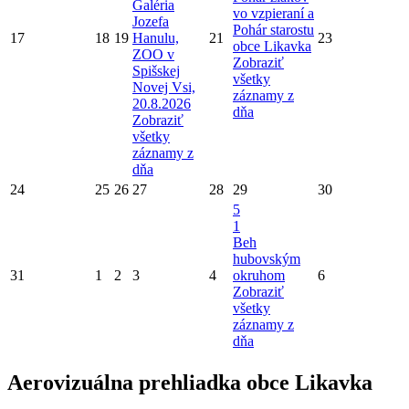
Galéria
vo vzpieraní a
Jozefa
Pohár starostu
17
18
19
Hanulu,
21
23
obce Likavka
ZOO v
Zobraziť
Spišskej
všetky
Novej Vsi,
záznamy z
20.8.2026
dňa
Zobraziť
všetky
záznamy z
dňa
24
25
26
27
28
29
30
5
1
Beh
hubovským
31
1
2
3
4
okruhom
6
Zobraziť
všetky
záznamy z
dňa
Aerovizuálna prehliadka obce Likavka