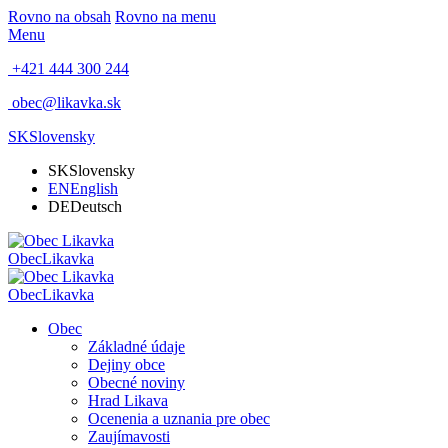
Rovno na obsah
Rovno na menu
Menu
+421 444 300 244
obec@likavka.sk
SK
Slovensky
SK
Slovensky
EN
English
DE
Deutsch
Obec
Likavka
Obec
Likavka
Obec
Základné údaje
Dejiny obce
Obecné noviny
Hrad Likava
Ocenenia a uznania pre obec
Zaujímavosti