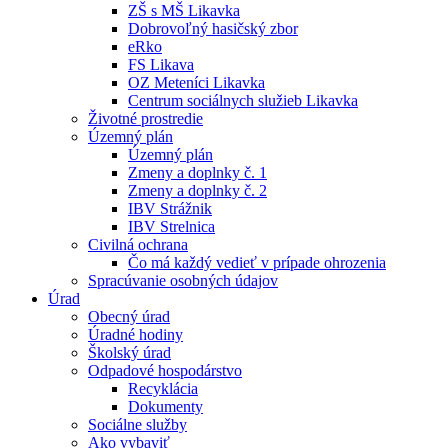
ZŠ s MŠ Likavka
Dobrovoľný hasičský zbor
eRko
FS Likava
OZ Meteníci Likavka
Centrum sociálnych služieb Likavka
Životné prostredie
Územný plán
Územný plán
Zmeny a doplnky č. 1
Zmeny a doplnky č. 2
IBV Strážnik
IBV Strelnica
Civilná ochrana
Čo má každý vedieť v prípade ohrozenia
Spracúvanie osobných údajov
Úrad
Obecný úrad
Úradné hodiny
Školský úrad
Odpadové hospodárstvo
Recyklácia
Dokumenty
Sociálne služby
Ako vybaviť