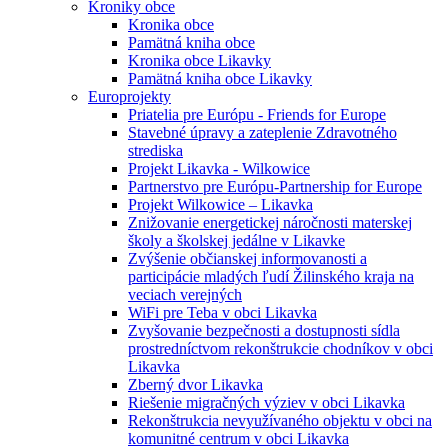
Kroniky obce
Kronika obce
Pamätná kniha obce
Kronika obce Likavky
Pamätná kniha obce Likavky
Europrojekty
Priatelia pre Európu - Friends for Europe
Stavebné úpravy a zateplenie Zdravotného
strediska
Projekt Likavka - Wilkowice
Partnerstvo pre Európu-Partnership for Europe
Projekt Wilkowice – Likavka
Znižovanie energetickej náročnosti materskej
školy a školskej jedálne v Likavke
Zvýšenie občianskej informovanosti a
participácie mladých ľudí Žilinského kraja na
veciach verejných
WiFi pre Teba v obci Likavka
Zvyšovanie bezpečnosti a dostupnosti sídla
prostredníctvom rekonštrukcie chodníkov v obci
Likavka
Zberný dvor Likavka
Riešenie migračných výziev v obci Likavka
Rekonštrukcia nevyužívaného objektu v obci na
komunitné centrum v obci Likavka