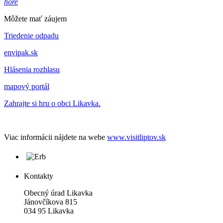
hore
Môžete mať záujem
Triedenie odpadu
envipak.sk
Hlásenia rozhlasu
mapový portál
Zahrajte si hru o obci Likavka.
Viac informácii nájdete na webe
www.visitliptov.sk
Kontakty
Obecný úrad Likavka
Jánovčíkova 815
034 95 Likavka