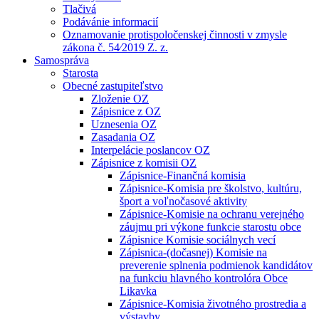
Tlačivá
Podávánie informacií
Oznamovanie protispoločenskej činnosti v zmysle
zákona č. 54⁄2019 Z. z.
Samospráva
Starosta
Obecné zastupiteľstvo
Zloženie OZ
Zápisnice z OZ
Uznesenia OZ
Zasadania OZ
Interpelácie poslancov OZ
Zápisnice z komisii OZ
Zápisnice-Finančná komisia
Zápisnice-Komisia pre školstvo, kultúru,
šport a voľnočasové aktivity
Zápisnice-Komisie na ochranu verejného
záujmu pri výkone funkcie starostu obce
Zápisnice Komisie sociálnych vecí
Zápisnica-(dočasnej) Komisie na
preverenie splnenia podmienok kandidátov
na funkciu hlavného kontrolóra Obce
Likavka
Zápisnice-Komisia životného prostredia a
výstavby