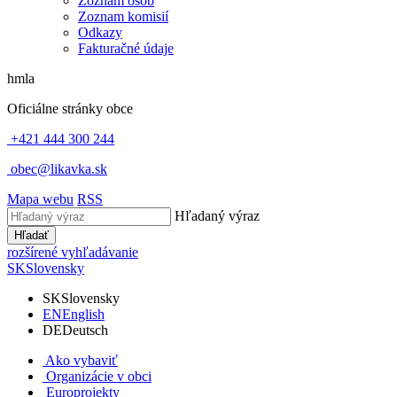
Zoznam osôb
Zoznam komisií
Odkazy
Fakturačné údaje
hmla
Oficiálne stránky obce
+421 444 300 244
obec@likavka.sk
Mapa webu
RSS
Hľadaný výraz
Hľadať
rozšírené vyhľadávanie
SK
Slovensky
SK
Slovensky
EN
English
DE
Deutsch
Ako vybaviť
Organizácie v obci
Europrojekty