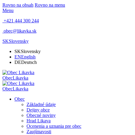
Rovno na obsah
Rovno na menu
Menu
+421 444 300 244
obec@likavka.sk
SK
Slovensky
SK
Slovensky
EN
English
DE
Deutsch
Obec
Likavka
Obec
Likavka
Obec
Základné údaje
Dejiny obce
Obecné noviny
Hrad Likava
Ocenenia a uznania pre obec
Zaujímavosti