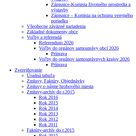
Zápisnice-Komisia životného prostredia a
výstavby
Zápisnice – Komisia na ochranu verejného
poriadku
Všeobecne záväzné nariadenia
Základné dokumenty obce
Voľby a referendá
Referendum 2026
Voľby do orgánov samosprávy obcí 2026
Príprava
Voľby do orgánov samosprávnych krajov 2026
Príprava
Zverejňovanie
Úradná tabuľa
Zmluvy, Faktúry, Objednávky
Zmluvy o nájme hrobového miesta
Zmluvy-archív do r.2015
Rok 2016
Rok 2015
Rok 2014
Rok 2013
Rok 2012
Rok 2011
Faktúry-archív do r.2015
Rok 2015