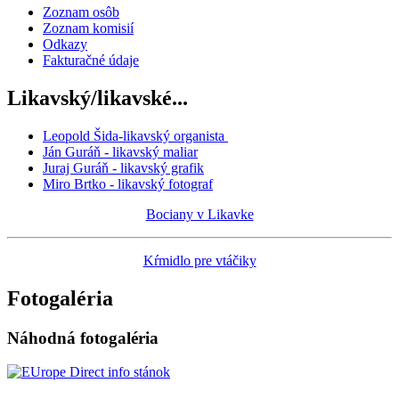
Zoznam osôb
Zoznam komisií
Odkazy
Fakturačné údaje
Likavský/likavské...
Leopold Šida-likavský organista
Ján Guráň - likavský maliar
Juraj Guráň - likavský grafik
Miro Brtko - likavský fotograf
Bociany v Likavke
Kŕmidlo pre vtáčiky
Fotogaléria
Náhodná fotogaléria