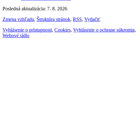
Posledná aktualizácia: 7. 8. 2026
Zmena vzhľadu
,
Štruktúra stránok
,
RSS
,
Vytlačiť
Vyhlásenie o prístupnosti
,
Cookies
,
Vyhlásenie o ochrane súkromia
,
Webové sídlo