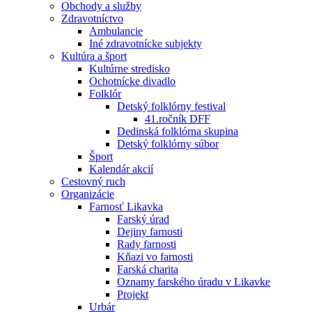
Obchody a služby
Zdravotníctvo
Ambulancie
Iné zdravotnícke subjekty
Kultúra a šport
Kultúrne stredisko
Ochotnícke divadlo
Folklór
Detský folklórny festival
41.ročník DFF
Dedinská folklórna skupina
Detský folklórny súbor
Šport
Kalendár akcií
Cestovný ruch
Organizácie
Farnosť Likavka
Farský úrad
Dejiny farnosti
Rady farnosti
Kňazi vo farnosti
Farská charita
Oznamy farského úradu v Likavke
Projekt
Urbár