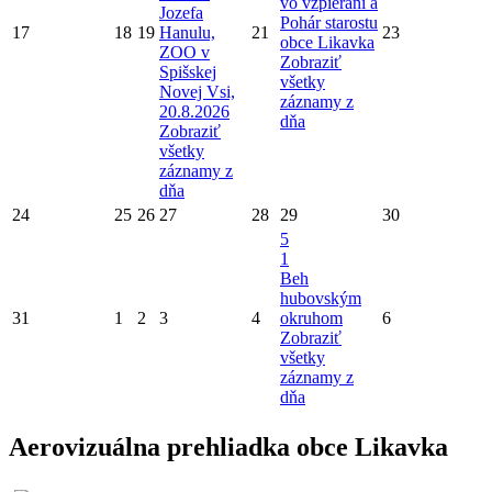
vo vzpieraní a
Jozefa
Pohár starostu
17
18
19
Hanulu,
21
23
obce Likavka
ZOO v
Zobraziť
Spišskej
všetky
Novej Vsi,
záznamy z
20.8.2026
dňa
Zobraziť
všetky
záznamy z
dňa
24
25
26
27
28
29
30
5
1
Beh
hubovským
31
1
2
3
4
okruhom
6
Zobraziť
všetky
záznamy z
dňa
Aerovizuálna prehliadka obce Likavka