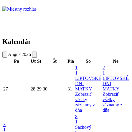
Kalendár
August
2026
Po
Ut
St
Št
Pia
So
Ne
1
2
1
1
LIPTOVSKÉ
LIPTOVSKÉ
DNI
DNI
27
28
29
30
31
MATKY
MATKY
Zobraziť
Zobraziť
všetky
všetky
záznamy z
záznamy z
dňa
dňa
8
1
3
Šachový
1