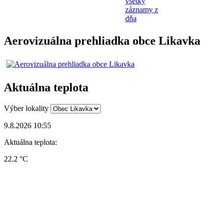
všetky
záznamy z
dňa
Aerovizuálna prehliadka obce Likavka
Aktuálna teplota
Výber lokality
9.8.2026 10:55
Aktuálna teplota:
22.2 °C