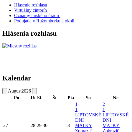
Hlásenie rozhlasu
Virtuálny cintorín
Oznamy farského úradu
Podujatia v Ružomberku a okolí
Hlásenia rozhlasu
Kalendár
August
2026
Po
Ut
St
Št
Pia
So
Ne
1
2
1
1
LIPTOVSKÉ
LIPTOVSKÉ
DNI
DNI
27
28
29
30
31
MATKY
MATKY
Zobraziť
Zobraziť