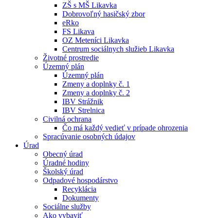
ZŠ s MŠ Likavka
Dobrovoľný hasičský zbor
eRko
FS Likava
OZ Meteníci Likavka
Centrum sociálnych služieb Likavka
Životné prostredie
Územný plán
Územný plán
Zmeny a doplnky č. 1
Zmeny a doplnky č. 2
IBV Strážnik
IBV Strelnica
Civilná ochrana
Čo má každý vedieť v prípade ohrozenia
Spracúvanie osobných údajov
Úrad
Obecný úrad
Úradné hodiny
Školský úrad
Odpadové hospodárstvo
Recyklácia
Dokumenty
Sociálne služby
Ako vybaviť