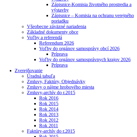
Zápisnice-Komisia životného prostredia a
výstavby
Zápisnice – Komisia na ochranu verejného
poriadku
Všeobecne záväzné nariadenia
Základné dokumenty obce
Voľby a referendá
Referendum 2026
Voľby do orgánov samosprávy obcí 2026
Príprava
Voľby do orgánov samosprávnych krajov 2026
Príprava
Zverejňovanie
Úradná tabuľa
Zmluvy, Faktúry, Objednávky
Zmluvy o nájme hrobového miesta
Zmluvy-archív do r.2015
Rok 2016
Rok 2015
Rok 2014
Rok 2013
Rok 2012
Rok 2011
Faktúry-archív do r.2015
Rok 2015