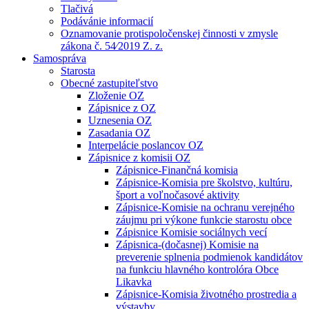
Tlačivá
Podávánie informacií
Oznamovanie protispoločenskej činnosti v zmysle
zákona č. 54⁄2019 Z. z.
Samospráva
Starosta
Obecné zastupiteľstvo
Zloženie OZ
Zápisnice z OZ
Uznesenia OZ
Zasadania OZ
Interpelácie poslancov OZ
Zápisnice z komisii OZ
Zápisnice-Finančná komisia
Zápisnice-Komisia pre školstvo, kultúru,
šport a voľnočasové aktivity
Zápisnice-Komisie na ochranu verejného
záujmu pri výkone funkcie starostu obce
Zápisnice Komisie sociálnych vecí
Zápisnica-(dočasnej) Komisie na
preverenie splnenia podmienok kandidátov
na funkciu hlavného kontrolóra Obce
Likavka
Zápisnice-Komisia životného prostredia a
výstavby