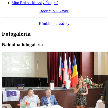
Miro Brtko - likavský fotograf
Bociany v Likavke
Kŕmidlo pre vtáčiky
Fotogaléria
Náhodná fotogaléria