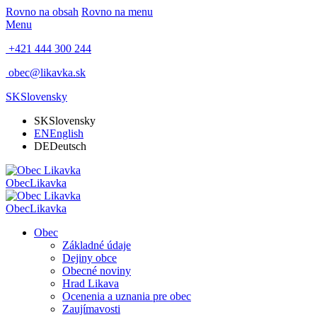
Rovno na obsah
Rovno na menu
Menu
+421 444 300 244
obec@likavka.sk
SK
Slovensky
SK
Slovensky
EN
English
DE
Deutsch
Obec
Likavka
Obec
Likavka
Obec
Základné údaje
Dejiny obce
Obecné noviny
Hrad Likava
Ocenenia a uznania pre obec
Zaujímavosti