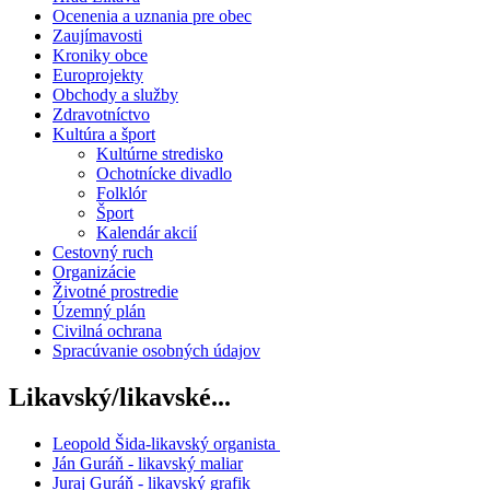
Ocenenia a uznania pre obec
Zaujímavosti
Kroniky obce
Europrojekty
Obchody a služby
Zdravotníctvo
Kultúra a šport
Kultúrne stredisko
Ochotnícke divadlo
Folklór
Šport
Kalendár akcií
Cestovný ruch
Organizácie
Životné prostredie
Územný plán
Civilná ochrana
Spracúvanie osobných údajov
Likavský/likavské...
Leopold Šida-likavský organista
Ján Guráň - likavský maliar
Juraj Guráň - likavský grafik