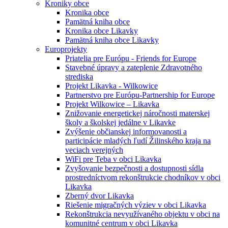
Kroniky obce
Kronika obce
Pamätná kniha obce
Kronika obce Likavky
Pamätná kniha obce Likavky
Europrojekty
Priatelia pre Európu - Friends for Europe
Stavebné úpravy a zateplenie Zdravotného
strediska
Projekt Likavka - Wilkowice
Partnerstvo pre Európu-Partnership for Europe
Projekt Wilkowice – Likavka
Znižovanie energetickej náročnosti materskej
školy a školskej jedálne v Likavke
Zvýšenie občianskej informovanosti a
participácie mladých ľudí Žilinského kraja na
veciach verejných
WiFi pre Teba v obci Likavka
Zvyšovanie bezpečnosti a dostupnosti sídla
prostredníctvom rekonštrukcie chodníkov v obci
Likavka
Zberný dvor Likavka
Riešenie migračných výziev v obci Likavka
Rekonštrukcia nevyužívaného objektu v obci na
komunitné centrum v obci Likavka