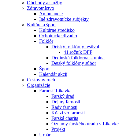
Obchody a služby
Zdravotníctvo
Ambulancie
Iné zdravotnícke subjekty
Kultúra a šport
Kultúrne stredisko
Ochotnícke divadlo
Folklór
Detský folklórny festival
41.ročník DFF
Dedinská folklórna skupina
Detský folklórny súbor
Šport
Kalendár akcií
Cestovný ruch
Organizácie
Farnosť Likavka
Farský úrad
Dejiny farnosti
Rady farnosti
Kňazi vo farnosti
Farská charita
Oznamy farského úradu v Likavke
Projekt
Urbár