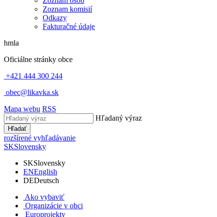
Zoznam osôb
Zoznam komisií
Odkazy
Fakturačné údaje
hmla
Oficiálne stránky obce
+421 444 300 244
obec@likavka.sk
Mapa webu
RSS
Hľadaný výraz
Hľadať
rozšírené vyhľadávanie
SK
Slovensky
SK
Slovensky
EN
English
DE
Deutsch
Ako vybaviť
Organizácie v obci
Europrojekty