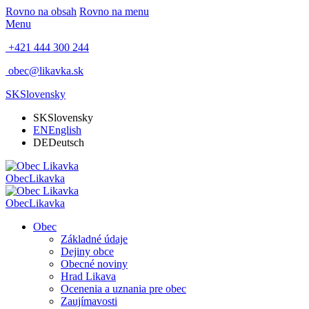
Rovno na obsah
Rovno na menu
Menu
+421 444 300 244
obec@likavka.sk
SK
Slovensky
SK
Slovensky
EN
English
DE
Deutsch
Obec
Likavka
Obec
Likavka
Obec
Základné údaje
Dejiny obce
Obecné noviny
Hrad Likava
Ocenenia a uznania pre obec
Zaujímavosti