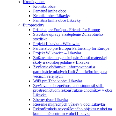
Kroniky obce
Kronika obce
Pamätná kniha obce
Kronika obce Likavky
Pamätná kniha obce Likavky
Europrojekty
Priatelia pre Európu - Friends for Europe
Stavebné úpravy a zateplenie Zdravotného
strediska
Projekt Likavka - Wilkowice
Partnerstvo pre Európu-Partnership for Europe
Projekt Wilkowice – Likavka
Znižovanie energetickej náročnosti materskej
školy a školskej jedálne v Likavke
Zvýšenie občianskej informovanosti a
participácie mladých ľudí Žilinského kraja na
veciach verejných
WiFi pre Teba v obci Likavka
Zvyšovanie bezpečnosti a dostupnosti sídla
prostredníctvom rekonštrukcie chodníkov v obci
Likavka
Zberný dvor Likavka
Riešenie migračných výziev v obci Likavka
Rekonštrukcia nevyužívaného objektu v obci na
komunitné centrum v obci Likavka