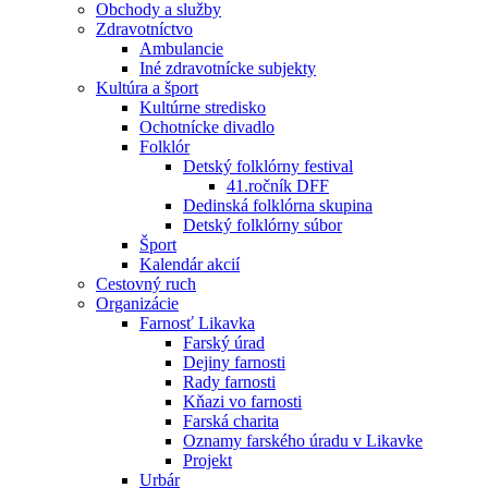
Obchody a služby
Zdravotníctvo
Ambulancie
Iné zdravotnícke subjekty
Kultúra a šport
Kultúrne stredisko
Ochotnícke divadlo
Folklór
Detský folklórny festival
41.ročník DFF
Dedinská folklórna skupina
Detský folklórny súbor
Šport
Kalendár akcií
Cestovný ruch
Organizácie
Farnosť Likavka
Farský úrad
Dejiny farnosti
Rady farnosti
Kňazi vo farnosti
Farská charita
Oznamy farského úradu v Likavke
Projekt
Urbár