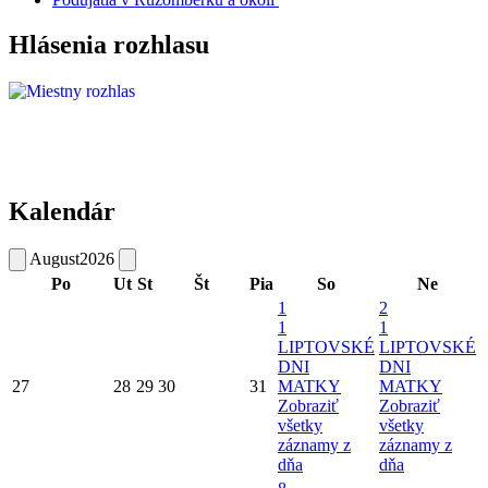
Hlásenia rozhlasu
Kalendár
August
2026
Po
Ut
St
Št
Pia
So
Ne
1
2
1
1
LIPTOVSKÉ
LIPTOVSKÉ
DNI
DNI
27
28
29
30
31
MATKY
MATKY
Zobraziť
Zobraziť
všetky
všetky
záznamy z
záznamy z
dňa
dňa