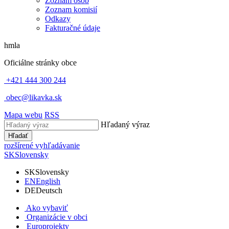
Zoznam osôb
Zoznam komisií
Odkazy
Fakturačné údaje
hmla
Oficiálne stránky obce
+421 444 300 244
obec@likavka.sk
Mapa webu
RSS
Hľadaný výraz
Hľadať
rozšírené vyhľadávanie
SK
Slovensky
SK
Slovensky
EN
English
DE
Deutsch
Ako vybaviť
Organizácie v obci
Europrojekty