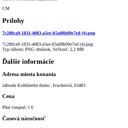
CM
Prílohy
7c280ca9-1831-4083-a5ee-b5a08b09e7ed (4).png
7c280ca9-1831-4083-a5ee-b5a08b09e7ed (4).png
Typ súboru: PNG obrázok, Veľkosť: 2,2 MB
Ďalšie informácie
Adresa miesta konania
záhrada Kultúrneho domu , Ivachnová, 03483
Cena
Plné vstupné: 1 €
Časová náročnosť