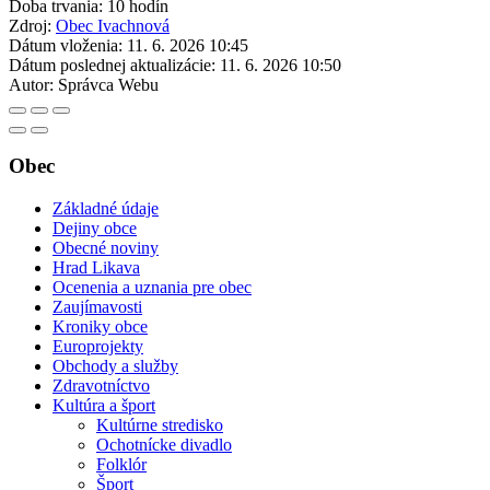
Doba trvania: 10 hodín
Zdroj:
Obec Ivachnová
Dátum vloženia:
11. 6. 2026 10:45
Dátum poslednej aktualizácie:
11. 6. 2026 10:50
Autor:
Správca Webu
Obec
Základné údaje
Dejiny obce
Obecné noviny
Hrad Likava
Ocenenia a uznania pre obec
Zaujímavosti
Kroniky obce
Europrojekty
Obchody a služby
Zdravotníctvo
Kultúra a šport
Kultúrne stredisko
Ochotnícke divadlo
Folklór
Šport