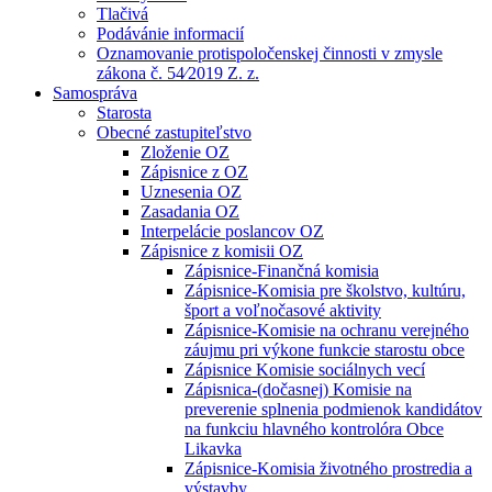
Tlačivá
Podávánie informacií
Oznamovanie protispoločenskej činnosti v zmysle
zákona č. 54⁄2019 Z. z.
Samospráva
Starosta
Obecné zastupiteľstvo
Zloženie OZ
Zápisnice z OZ
Uznesenia OZ
Zasadania OZ
Interpelácie poslancov OZ
Zápisnice z komisii OZ
Zápisnice-Finančná komisia
Zápisnice-Komisia pre školstvo, kultúru,
šport a voľnočasové aktivity
Zápisnice-Komisie na ochranu verejného
záujmu pri výkone funkcie starostu obce
Zápisnice Komisie sociálnych vecí
Zápisnica-(dočasnej) Komisie na
preverenie splnenia podmienok kandidátov
na funkciu hlavného kontrolóra Obce
Likavka
Zápisnice-Komisia životného prostredia a
výstavby