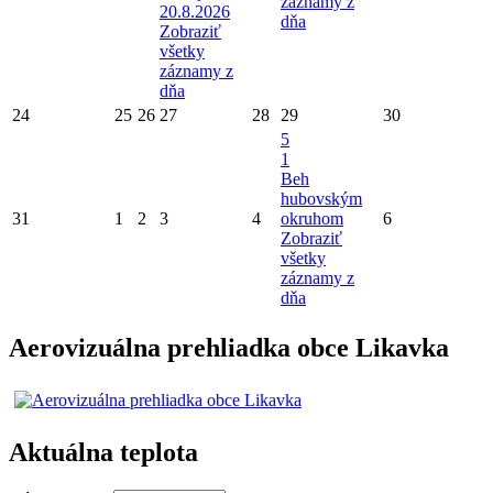
záznamy z
20.8.2026
dňa
Zobraziť
všetky
záznamy z
dňa
24
25
26
27
28
29
30
5
1
Beh
hubovským
31
1
2
3
4
okruhom
6
Zobraziť
všetky
záznamy z
dňa
Aerovizuálna prehliadka obce Likavka
Aktuálna teplota