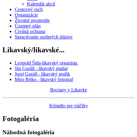
Kalendár akcií
Cestovný ruch
Organizácie
Životné prostredie
Územný plán
Civilná ochrana
Spracúvanie osobných údajov
Likavský/likavské...
Leopold Šida-likavský organista
Ján Guráň - likavský maliar
Juraj Guráň - likavský grafik
Miro Brtko - likavský fotograf
Bociany v Likavke
Kŕmidlo pre vtáčiky
Fotogaléria
Náhodná fotogaléria