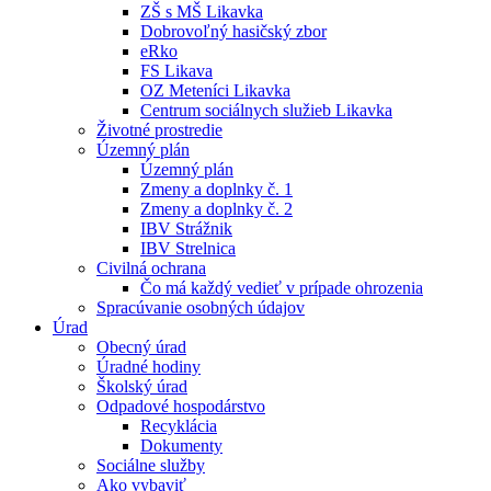
ZŠ s MŠ Likavka
Dobrovoľný hasičský zbor
eRko
FS Likava
OZ Meteníci Likavka
Centrum sociálnych služieb Likavka
Životné prostredie
Územný plán
Územný plán
Zmeny a doplnky č. 1
Zmeny a doplnky č. 2
IBV Strážnik
IBV Strelnica
Civilná ochrana
Čo má každý vedieť v prípade ohrozenia
Spracúvanie osobných údajov
Úrad
Obecný úrad
Úradné hodiny
Školský úrad
Odpadové hospodárstvo
Recyklácia
Dokumenty
Sociálne služby
Ako vybaviť