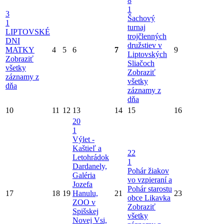
8
1
3
Šachový
1
turnaj
LIPTOVSKÉ
trojčlenných
DNI
družstiev v
MATKY
4
5
6
7
9
Liptovských
Zobraziť
Sliačoch
všetky
Zobraziť
záznamy z
všetky
dňa
záznamy z
dňa
10
11
12
13
14
15
16
20
1
Výlet -
Kaštieľ a
22
Letohrádok
1
Dardanely,
Pohár žiakov
Galéria
vo vzpieraní a
Jozefa
Pohár starostu
17
18
19
Hanulu,
21
23
obce Likavka
ZOO v
Zobraziť
Spišskej
všetky
Novej Vsi,