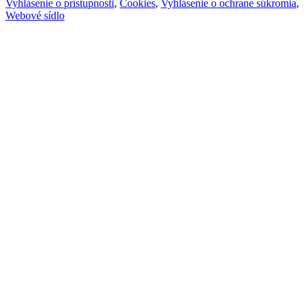
Vyhlásenie o prístupnosti
,
Cookies
,
Vyhlásenie o ochrane súkromia
,
Webové sídlo