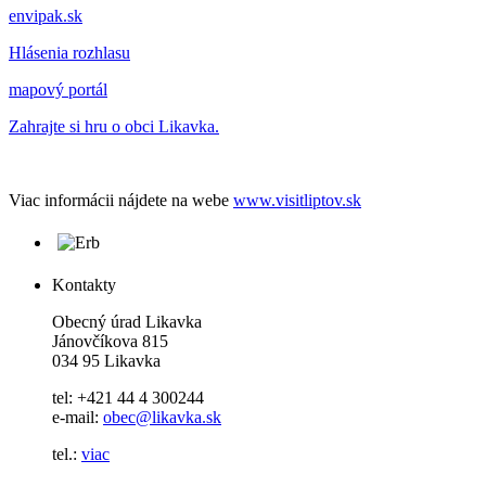
envipak.sk
Hlásenia rozhlasu
mapový portál
Zahrajte si hru o obci Likavka.
Viac informácii nájdete na webe
www.visitliptov.sk
Kontakty
Obecný úrad Likavka
Jánovčíkova 815
034 95 Likavka
tel: +421 44 4 300244
e-mail:
obec@likavka.sk
tel.:
viac