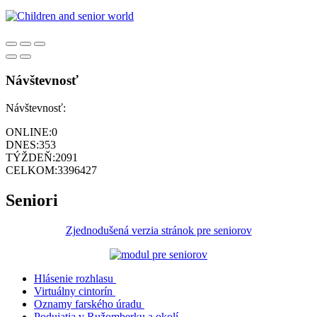
Návštevnosť
Návštevnosť:
ONLINE:
0
DNES:
353
TÝŽDEŇ:
2091
CELKOM:
3396427
Seniori
Zjednodušená verzia stránok pre seniorov
Hlásenie rozhlasu
Virtuálny cintorín
Oznamy farského úradu
Podujatia v Ružomberku a okolí