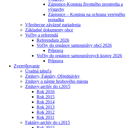
Zápisnice-Komisia životného prostredia a
výstavby
Zápisnice – Komisia na ochranu verejného
poriadku
Všeobecne záväzné nariadenia
Základné dokumenty obce
Voľby a referendá
Referendum 2026
Voľby do orgánov samosprávy obcí 2026
Príprava
Voľby do orgánov samosprávnych krajov 2026
Príprava
Zverejňovanie
Úradná tabuľa
Zmluvy, Faktúry, Objednávky
Zmluvy o nájme hrobového miesta
Zmluvy-archív do r.2015
Rok 2016
Rok 2015
Rok 2014
Rok 2013
Rok 2012
Rok 2011
Faktúry-archív do r.2015
Rok 2015