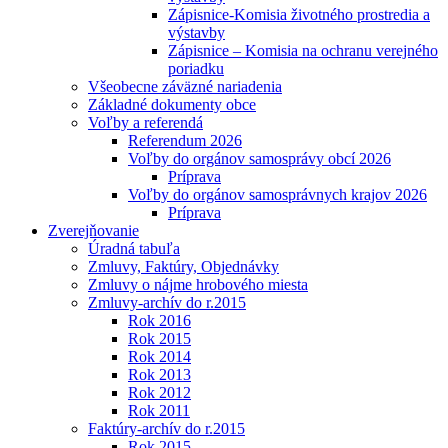
Zápisnice-Komisia životného prostredia a
výstavby
Zápisnice – Komisia na ochranu verejného
poriadku
Všeobecne záväzné nariadenia
Základné dokumenty obce
Voľby a referendá
Referendum 2026
Voľby do orgánov samosprávy obcí 2026
Príprava
Voľby do orgánov samosprávnych krajov 2026
Príprava
Zverejňovanie
Úradná tabuľa
Zmluvy, Faktúry, Objednávky
Zmluvy o nájme hrobového miesta
Zmluvy-archív do r.2015
Rok 2016
Rok 2015
Rok 2014
Rok 2013
Rok 2012
Rok 2011
Faktúry-archív do r.2015
Rok 2015