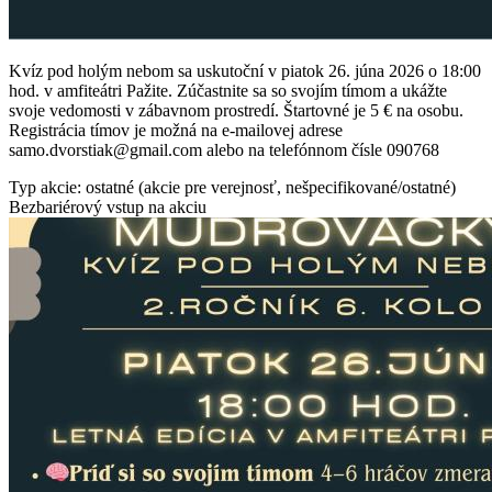
Kvíz pod holým nebom sa uskutoční v piatok 26. júna 2026 o 18:00
hod. v amfiteátri Pažite. Zúčastnite sa so svojím tímom a ukážte
svoje vedomosti v zábavnom prostredí. Štartovné je 5 € na osobu.
Registrácia tímov je možná na e-mailovej adrese
samo.dvorstiak@gmail.com alebo na telefónnom čísle 090768
Typ akcie: ostatné (akcie pre verejnosť, nešpecifikované/ostatné)
Bezbariérový vstup na akciu