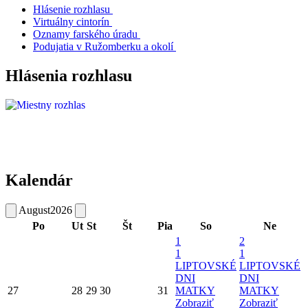
Hlásenie rozhlasu
Virtuálny cintorín
Oznamy farského úradu
Podujatia v Ružomberku a okolí
Hlásenia rozhlasu
Kalendár
August
2026
Po
Ut
St
Št
Pia
So
Ne
1
2
1
1
LIPTOVSKÉ
LIPTOVSKÉ
DNI
DNI
27
28
29
30
31
MATKY
MATKY
Zobraziť
Zobraziť