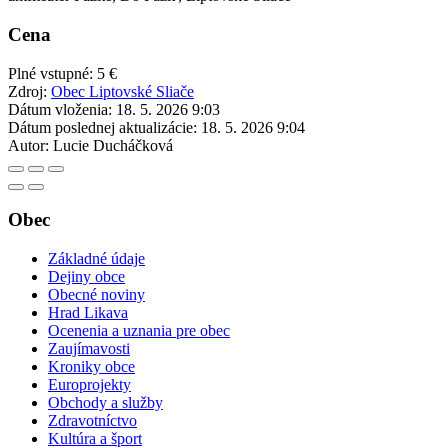
Cena
Plné vstupné: 5 €
Zdroj:
Obec Liptovské Sliače
Dátum vloženia:
18. 5. 2026 9:03
Dátum poslednej aktualizácie:
18. 5. 2026 9:04
Autor:
Lucie Ducháčková
Obec
Základné údaje
Dejiny obce
Obecné noviny
Hrad Likava
Ocenenia a uznania pre obec
Zaujímavosti
Kroniky obce
Europrojekty
Obchody a služby
Zdravotníctvo
Kultúra a šport