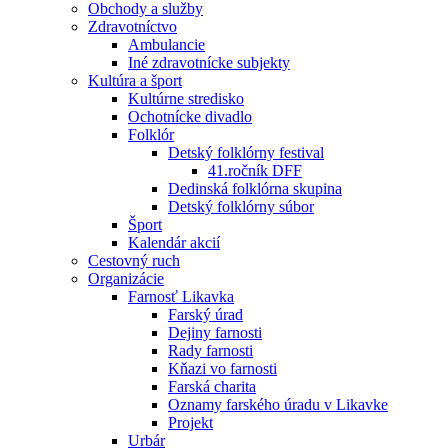
Obchody a služby
Zdravotníctvo
Ambulancie
Iné zdravotnícke subjekty
Kultúra a šport
Kultúrne stredisko
Ochotnícke divadlo
Folklór
Detský folklórny festival
41.ročník DFF
Dedinská folklórna skupina
Detský folklórny súbor
Šport
Kalendár akcií
Cestovný ruch
Organizácie
Farnosť Likavka
Farský úrad
Dejiny farnosti
Rady farnosti
Kňazi vo farnosti
Farská charita
Oznamy farského úradu v Likavke
Projekt
Urbár