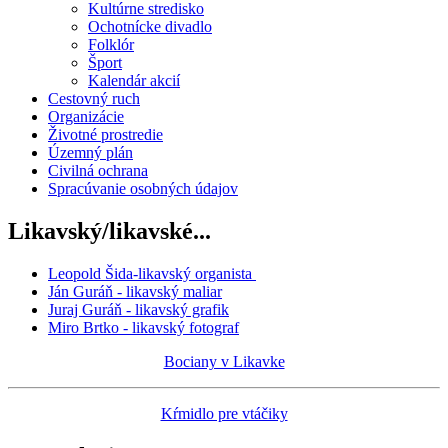
Kultúrne stredisko
Ochotnícke divadlo
Folklór
Šport
Kalendár akcií
Cestovný ruch
Organizácie
Životné prostredie
Územný plán
Civilná ochrana
Spracúvanie osobných údajov
Likavský/likavské...
Leopold Šida-likavský organista
Ján Guráň - likavský maliar
Juraj Guráň - likavský grafik
Miro Brtko - likavský fotograf
Bociany v Likavke
Kŕmidlo pre vtáčiky