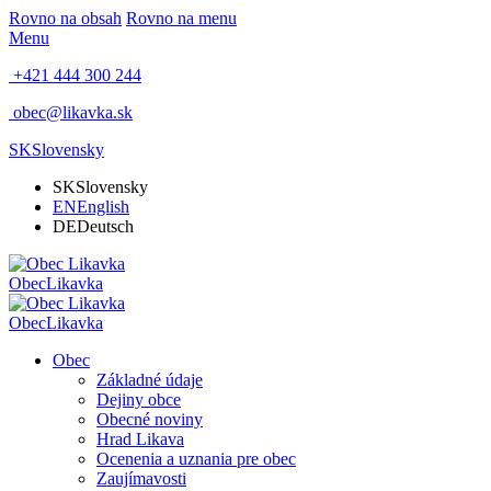
Rovno na obsah
Rovno na menu
Menu
+421 444 300 244
obec@likavka.sk
SK
Slovensky
SK
Slovensky
EN
English
DE
Deutsch
Obec
Likavka
Obec
Likavka
Obec
Základné údaje
Dejiny obce
Obecné noviny
Hrad Likava
Ocenenia a uznania pre obec
Zaujímavosti