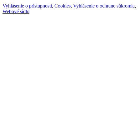
Vyhlásenie o prístupnosti
,
Cookies
,
Vyhlásenie o ochrane súkromia
,
Webové sídlo