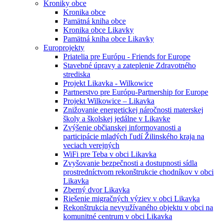
Kroniky obce
Kronika obce
Pamätná kniha obce
Kronika obce Likavky
Pamätná kniha obce Likavky
Europrojekty
Priatelia pre Európu - Friends for Europe
Stavebné úpravy a zateplenie Zdravotného
strediska
Projekt Likavka - Wilkowice
Partnerstvo pre Európu-Partnership for Europe
Projekt Wilkowice – Likavka
Znižovanie energetickej náročnosti materskej
školy a školskej jedálne v Likavke
Zvýšenie občianskej informovanosti a
participácie mladých ľudí Žilinského kraja na
veciach verejných
WiFi pre Teba v obci Likavka
Zvyšovanie bezpečnosti a dostupnosti sídla
prostredníctvom rekonštrukcie chodníkov v obci
Likavka
Zberný dvor Likavka
Riešenie migračných výziev v obci Likavka
Rekonštrukcia nevyužívaného objektu v obci na
komunitné centrum v obci Likavka