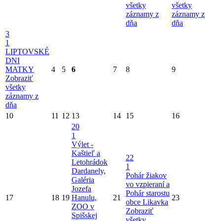
všetky
všetky
záznamy z
záznamy z
dňa
dňa
3
1
LIPTOVSKÉ
DNI
MATKY
4
5
6
7
8
9
Zobraziť
všetky
záznamy z
dňa
10
11
12
13
14
15
16
20
1
Výlet -
Kaštieľ a
22
Letohrádok
1
Dardanely,
Pohár žiakov
Galéria
vo vzpieraní a
Jozefa
Pohár starostu
17
18
19
Hanulu,
21
23
obce Likavka
ZOO v
Zobraziť
Spišskej
všetky