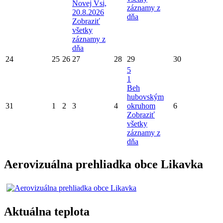
Novej Vsi,
záznamy z
20.8.2026
dňa
Zobraziť
všetky
záznamy z
dňa
24
25
26
27
28
29
30
5
1
Beh
hubovským
31
1
2
3
4
okruhom
6
Zobraziť
všetky
záznamy z
dňa
Aerovizuálna prehliadka obce Likavka
Aktuálna teplota