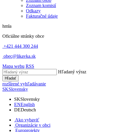
Zoznam osôb
Zoznam komisií
Odkazy
Fakturačné údaje
hmla
Oficiálne stránky obce
+421 444 300 244
obec@likavka.sk
Mapa webu
RSS
Hľadaný výraz
Hľadať
rozšírené vyhľadávanie
SK
Slovensky
SK
Slovensky
EN
English
DE
Deutsch
Ako vybaviť
Organizácie v obci
Europrojekty