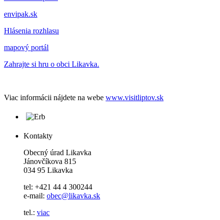
envipak.sk
Hlásenia rozhlasu
mapový portál
Zahrajte si hru o obci Likavka.
Viac informácii nájdete na webe
www.visitliptov.sk
Kontakty
Obecný úrad Likavka
Jánovčíkova 815
034 95 Likavka
tel: +421 44 4 300244
e-mail:
obec@likavka.sk
tel.:
viac