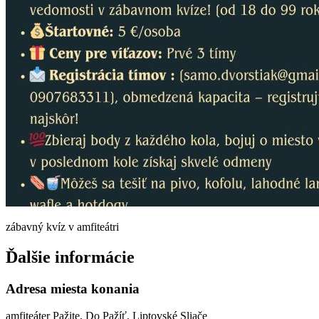
zábavný kvíz v amfiteátri
Ďalšie informácie
Adresa miesta konania
amfiteáter Pažite, Do Pažíť, Liptovské Sliače