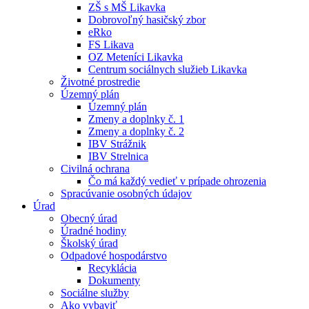
ZŠ s MŠ Likavka
Dobrovoľný hasičský zbor
eRko
FS Likava
OZ Meteníci Likavka
Centrum sociálnych služieb Likavka
Životné prostredie
Územný plán
Územný plán
Zmeny a doplnky č. 1
Zmeny a doplnky č. 2
IBV Strážnik
IBV Strelnica
Civilná ochrana
Čo má každý vedieť v prípade ohrozenia
Spracúvanie osobných údajov
Úrad
Obecný úrad
Úradné hodiny
Školský úrad
Odpadové hospodárstvo
Recyklácia
Dokumenty
Sociálne služby
Ako vybaviť