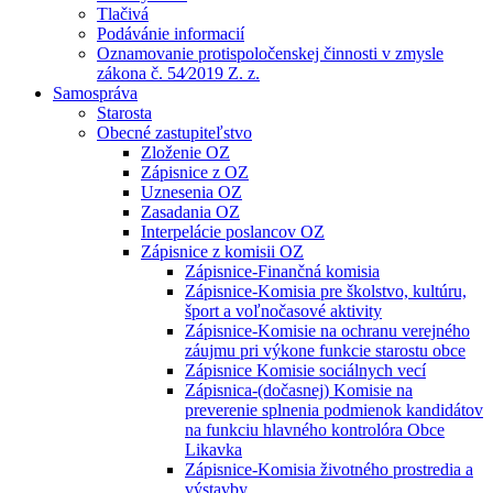
Tlačivá
Podávánie informacií
Oznamovanie protispoločenskej činnosti v zmysle
zákona č. 54⁄2019 Z. z.
Samospráva
Starosta
Obecné zastupiteľstvo
Zloženie OZ
Zápisnice z OZ
Uznesenia OZ
Zasadania OZ
Interpelácie poslancov OZ
Zápisnice z komisii OZ
Zápisnice-Finančná komisia
Zápisnice-Komisia pre školstvo, kultúru,
šport a voľnočasové aktivity
Zápisnice-Komisie na ochranu verejného
záujmu pri výkone funkcie starostu obce
Zápisnice Komisie sociálnych vecí
Zápisnica-(dočasnej) Komisie na
preverenie splnenia podmienok kandidátov
na funkciu hlavného kontrolóra Obce
Likavka
Zápisnice-Komisia životného prostredia a
výstavby