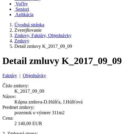
Voľby
Seniori
Aplikácia
Úvodná stránka
Zverejňovanie
Zmluvy, Faktúry, Objednávky
Zmluvy
Detail zmluvy K_2017_09_09
Detail zmluvy K_2017_09_09
Faktúry
|
Objednávky
Číslo zmluvy:
K_2017_09_09
Názov:
Kúpna zmluva-D.Húšťa, J.Húšťová
Predmet zmluvy:
pozemok o výmere 311m2
Cena:
2 140,00 EUR
2. Zmluvná strana: