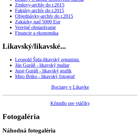
Zmluvy-archív do r.2015
Faktúry-archív do r.2015
Objednávky-archív do r.2015
Zakázky nad 5000 Eur
Verejné obstarávanie
Financie a ekonomika
Likavský/likavské...
Leopold Šida-likavský organista
Ján Guráň - likavský maliar
Juraj Guráň - likavský grafik
Miro Brtko - likavský fotograf
Bociany v Likavke
Kŕmidlo pre vtáčiky
Fotogaléria
Náhodná fotogaléria