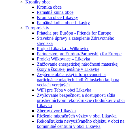
Kroniky obce
Kronika obce
Pamätná kniha obce
Kronika obce Likavky
Pamätná kniha obce Likavky
Europrojekty
Priatelia pre Európu - Friends for Europe
Stavebné úpravy a zateplenie Zdravotného
strediska
Projekt Likavka - Wilkowice
Partnerstvo pre Európu-Partnership for Europe
Projekt Wilkowice – Likavka
Znižovanie energetickej náročnosti materskej
školy a školskej jedálne v Likavke
Zvýšenie občianskej informovanosti a
participácie mladých ľudí Žilinského kraja na
veciach verejných
WiFi pre Teba v obci Likavka
Zvyšovanie bezpečnosti a dostupnosti sídla
prostredníctvom rekonštrukcie chodníkov v obci
Likavka
Zberný dvor Likavka
Riešenie migračných výziev v obci Likavka
Rekonštrukcia nevyužívaného objektu v obci na
komunitné centrum v obci Likavka