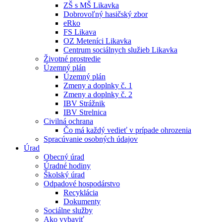
ZŠ s MŠ Likavka
Dobrovoľný hasičský zbor
eRko
FS Likava
OZ Meteníci Likavka
Centrum sociálnych služieb Likavka
Životné prostredie
Územný plán
Územný plán
Zmeny a doplnky č. 1
Zmeny a doplnky č. 2
IBV Strážnik
IBV Strelnica
Civilná ochrana
Čo má každý vedieť v prípade ohrozenia
Spracúvanie osobných údajov
Úrad
Obecný úrad
Úradné hodiny
Školský úrad
Odpadové hospodárstvo
Recyklácia
Dokumenty
Sociálne služby
Ako vybaviť