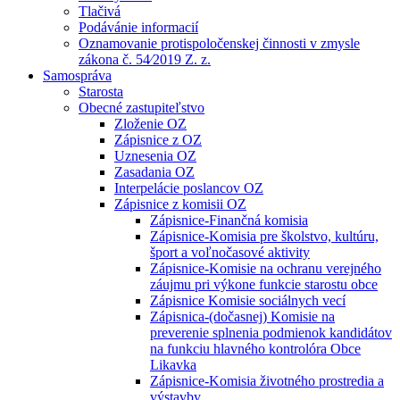
Tlačivá
Podávánie informacií
Oznamovanie protispoločenskej činnosti v zmysle
zákona č. 54⁄2019 Z. z.
Samospráva
Starosta
Obecné zastupiteľstvo
Zloženie OZ
Zápisnice z OZ
Uznesenia OZ
Zasadania OZ
Interpelácie poslancov OZ
Zápisnice z komisii OZ
Zápisnice-Finančná komisia
Zápisnice-Komisia pre školstvo, kultúru,
šport a voľnočasové aktivity
Zápisnice-Komisie na ochranu verejného
záujmu pri výkone funkcie starostu obce
Zápisnice Komisie sociálnych vecí
Zápisnica-(dočasnej) Komisie na
preverenie splnenia podmienok kandidátov
na funkciu hlavného kontrolóra Obce
Likavka
Zápisnice-Komisia životného prostredia a
výstavby