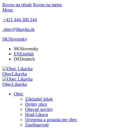
Rovno na obsah
Rovno na menu
Menu
+421 444 300 244
obec@likavka.sk
SK
Slovensky
SK
Slovensky
EN
English
DE
Deutsch
Obec
Likavka
Obec
Likavka
Obec
Základné údaje
Dejiny obce
Obecné noviny
Hrad Likava
Ocenenia a uznania pre obec
Zaujímavosti