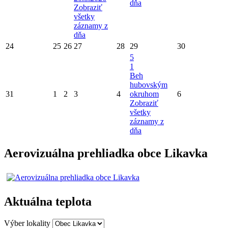
dňa
Zobraziť
všetky
záznamy z
dňa
24
25
26
27
28
29
30
5
1
Beh
hubovským
31
1
2
3
4
okruhom
6
Zobraziť
všetky
záznamy z
dňa
Aerovizuálna prehliadka obce Likavka
Aktuálna teplota
Výber lokality