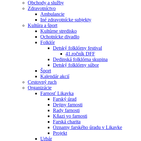
Obchody a služby
Zdravotníctvo
Ambulancie
Iné zdravotnícke subjekty
Kultúra a šport
Kultúrne stredisko
Ochotnícke divadlo
Folklór
Detský folklórny festival
41.ročník DFF
Dedinská folklórna skupina
Detský folklórny súbor
Šport
Kalendár akcií
Cestovný ruch
Organizácie
Farnosť Likavka
Farský úrad
Dejiny farnosti
Rady farnosti
Kňazi vo farnosti
Farská charita
Oznamy farského úradu v Likavke
Projekt
Urbár