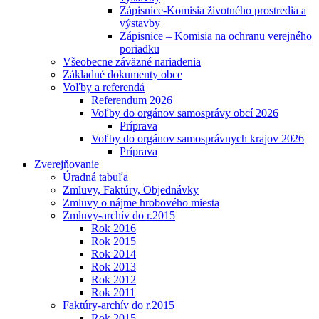
Zápisnice-Komisia životného prostredia a
výstavby
Zápisnice – Komisia na ochranu verejného
poriadku
Všeobecne záväzné nariadenia
Základné dokumenty obce
Voľby a referendá
Referendum 2026
Voľby do orgánov samosprávy obcí 2026
Príprava
Voľby do orgánov samosprávnych krajov 2026
Príprava
Zverejňovanie
Úradná tabuľa
Zmluvy, Faktúry, Objednávky
Zmluvy o nájme hrobového miesta
Zmluvy-archív do r.2015
Rok 2016
Rok 2015
Rok 2014
Rok 2013
Rok 2012
Rok 2011
Faktúry-archív do r.2015
Rok 2015