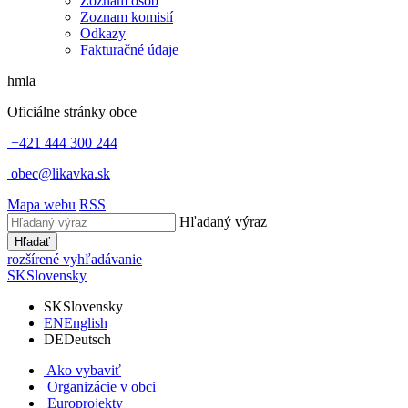
Zoznam osôb
Zoznam komisií
Odkazy
Fakturačné údaje
hmla
Oficiálne stránky obce
+421 444 300 244
obec@likavka.sk
Mapa webu
RSS
Hľadaný výraz
Hľadať
rozšírené vyhľadávanie
SK
Slovensky
SK
Slovensky
EN
English
DE
Deutsch
Ako vybaviť
Organizácie v obci
Europrojekty