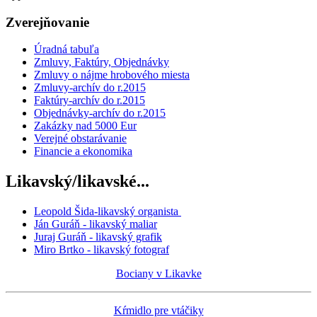
Zverejňovanie
Úradná tabuľa
Zmluvy, Faktúry, Objednávky
Zmluvy o nájme hrobového miesta
Zmluvy-archív do r.2015
Faktúry-archív do r.2015
Objednávky-archív do r.2015
Zakázky nad 5000 Eur
Verejné obstarávanie
Financie a ekonomika
Likavský/likavské...
Leopold Šida-likavský organista
Ján Guráň - likavský maliar
Juraj Guráň - likavský grafik
Miro Brtko - likavský fotograf
Bociany v Likavke
Kŕmidlo pre vtáčiky