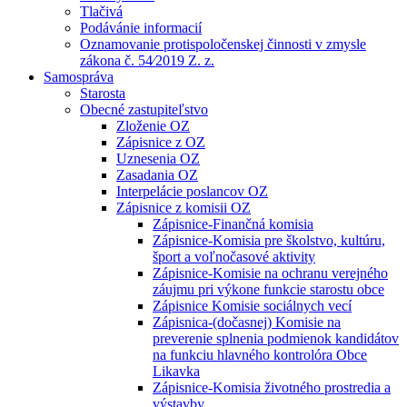
Tlačivá
Podávánie informacií
Oznamovanie protispoločenskej činnosti v zmysle
zákona č. 54⁄2019 Z. z.
Samospráva
Starosta
Obecné zastupiteľstvo
Zloženie OZ
Zápisnice z OZ
Uznesenia OZ
Zasadania OZ
Interpelácie poslancov OZ
Zápisnice z komisii OZ
Zápisnice-Finančná komisia
Zápisnice-Komisia pre školstvo, kultúru,
šport a voľnočasové aktivity
Zápisnice-Komisie na ochranu verejného
záujmu pri výkone funkcie starostu obce
Zápisnice Komisie sociálnych vecí
Zápisnica-(dočasnej) Komisie na
preverenie splnenia podmienok kandidátov
na funkciu hlavného kontrolóra Obce
Likavka
Zápisnice-Komisia životného prostredia a
výstavby