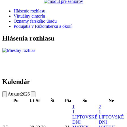
Hlásenie rozhlasu
Virtuálny cintorín
Oznamy farského úradu
Podujatia v Ružomberku a okolí
Hlásenia rozhlasu
Kalendár
August
2026
Po
Ut
St
Št
Pia
So
Ne
1
2
1
1
LIPTOVSKÉ
LIPTOVSKÉ
DNI
DNI