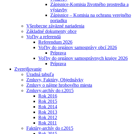
Zápisnice-Komisia životného prostredia a
výstavby
Zápisnice – Komisia na ochranu verejného
poriadku
Všeobecne záväzné nariadenia
Základné dokumenty obce
Voľby a referendá
Referendum 2026
Voľby do orgánov samosprávy obcí 2026
Príprava
Voľby do orgánov samosprávnych krajov 2026
Príprava
Zverejňovanie
Úradná tabuľa
Zmluvy, Faktúry, Objednávky
Zmluvy o nájme hrobového miesta
Zmluvy-archív do r.2015
Rok 2016
Rok 2015
Rok 2014
Rok 2013
Rok 2012
Rok 2011
Faktúry-archív do r.2015
Rok 2015