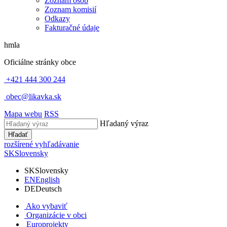
Zoznam osôb
Zoznam komisií
Odkazy
Fakturačné údaje
hmla
Oficiálne stránky obce
+421 444 300 244
obec@likavka.sk
Mapa webu
RSS
Hľadaný výraz
Hľadať
rozšírené vyhľadávanie
SK
Slovensky
SK
Slovensky
EN
English
DE
Deutsch
Ako vybaviť
Organizácie v obci
Europrojekty