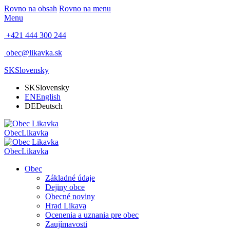
Rovno na obsah
Rovno na menu
Menu
+421 444 300 244
obec@likavka.sk
SK
Slovensky
SK
Slovensky
EN
English
DE
Deutsch
Obec
Likavka
Obec
Likavka
Obec
Základné údaje
Dejiny obce
Obecné noviny
Hrad Likava
Ocenenia a uznania pre obec
Zaujímavosti