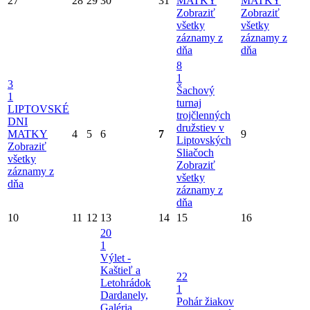
27
28
29
30
31
MATKY
MATKY
Zobraziť
Zobraziť
všetky
všetky
záznamy z
záznamy z
dňa
dňa
8
1
3
Šachový
1
turnaj
LIPTOVSKÉ
trojčlenných
DNI
družstiev v
MATKY
4
5
6
7
9
Liptovských
Zobraziť
Sliačoch
všetky
Zobraziť
záznamy z
všetky
dňa
záznamy z
dňa
10
11
12
13
14
15
16
20
1
Výlet -
Kaštieľ a
22
Letohrádok
1
Dardanely,
Pohár žiakov
Galéria