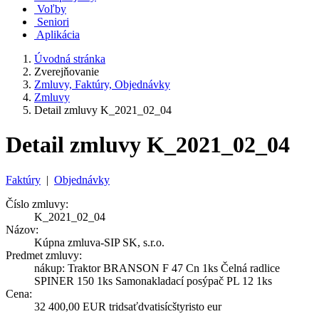
Voľby
Seniori
Aplikácia
Úvodná stránka
Zverejňovanie
Zmluvy, Faktúry, Objednávky
Zmluvy
Detail zmluvy K_2021_02_04
Detail zmluvy K_2021_02_04
Faktúry
|
Objednávky
Číslo zmluvy:
K_2021_02_04
Názov:
Kúpna zmluva-SIP SK, s.r.o.
Predmet zmluvy:
nákup: Traktor BRANSON F 47 Cn 1ks Čelná radlice
SPINER 150 1ks Samonakladací posýpač PL 12 1ks
Cena:
32 400,00 EUR tridsaťdvatisícštyristo eur