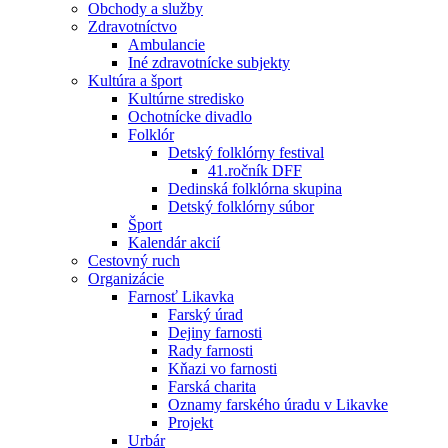
Obchody a služby
Zdravotníctvo
Ambulancie
Iné zdravotnícke subjekty
Kultúra a šport
Kultúrne stredisko
Ochotnícke divadlo
Folklór
Detský folklórny festival
41.ročník DFF
Dedinská folklórna skupina
Detský folklórny súbor
Šport
Kalendár akcií
Cestovný ruch
Organizácie
Farnosť Likavka
Farský úrad
Dejiny farnosti
Rady farnosti
Kňazi vo farnosti
Farská charita
Oznamy farského úradu v Likavke
Projekt
Urbár