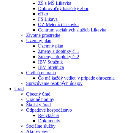
ZŠ s MŠ Likavka
Dobrovoľný hasičský zbor
eRko
FS Likava
OZ Meteníci Likavka
Centrum sociálnych služieb Likavka
Životné prostredie
Územný plán
Územný plán
Zmeny a doplnky č. 1
Zmeny a doplnky č. 2
IBV Strážnik
IBV Strelnica
Civilná ochrana
Čo má každý vedieť v prípade ohrozenia
Spracúvanie osobných údajov
Úrad
Obecný úrad
Úradné hodiny
Školský úrad
Odpadové hospodárstvo
Recyklácia
Dokumenty
Sociálne služby
Ako vybaviť