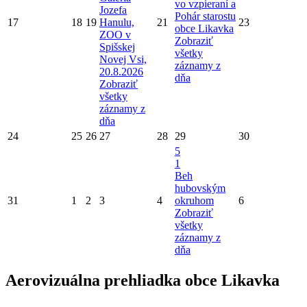
vo vzpieraní a
Jozefa
Pohár starostu
17
18
19
Hanulu,
21
23
obce Likavka
ZOO v
Zobraziť
Spišskej
všetky
Novej Vsi,
záznamy z
20.8.2026
dňa
Zobraziť
všetky
záznamy z
dňa
24
25
26
27
28
29
30
5
1
Beh
hubovským
31
1
2
3
4
okruhom
6
Zobraziť
všetky
záznamy z
dňa
Aerovizuálna prehliadka obce Likavka