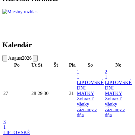
Kalendár
August
2026
Po
Ut
St
Št
Pia
So
Ne
1
2
1
1
LIPTOVSKÉ
LIPTOVSKÉ
DNI
DNI
27
28
29
30
31
MATKY
MATKY
Zobraziť
Zobraziť
všetky
všetky
záznamy z
záznamy z
dňa
dňa
3
1
LIPTOVSKÉ