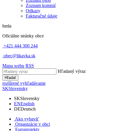
Zoznam osôb
Zoznam komisií
Odkazy
Fakturačné údaje
hmla
Oficiálne stránky obce
+421 444 300 244
obec@likavka.sk
Mapa webu
RSS
Hľadaný výraz
Hľadať
rozšírené vyhľadávanie
SK
Slovensky
SK
Slovensky
EN
English
DE
Deutsch
Ako vybaviť
Organizácie v obci
Europrojekty