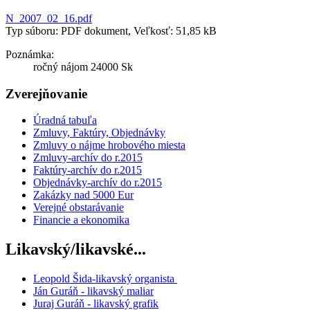
N_2007_02_16.pdf
Typ súboru: PDF dokument, Veľkosť: 51,85 kB
Poznámka:
ročný nájom 24000 Sk
Zverejňovanie
Úradná tabuľa
Zmluvy, Faktúry, Objednávky
Zmluvy o nájme hrobového miesta
Zmluvy-archív do r.2015
Faktúry-archív do r.2015
Objednávky-archív do r.2015
Zakázky nad 5000 Eur
Verejné obstarávanie
Financie a ekonomika
Likavský/likavské...
Leopold Šida-likavský organista
Ján Guráň - likavský maliar
Juraj Guráň - likavský grafik