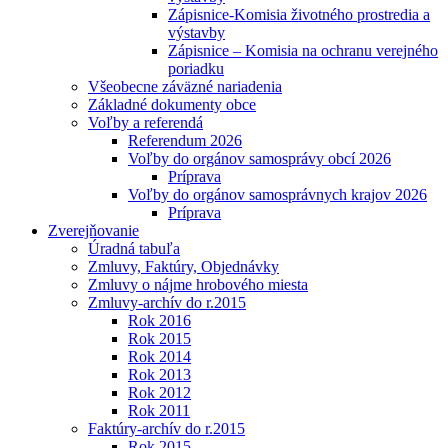
Zápisnice-Komisia životného prostredia a
výstavby
Zápisnice – Komisia na ochranu verejného
poriadku
Všeobecne záväzné nariadenia
Základné dokumenty obce
Voľby a referendá
Referendum 2026
Voľby do orgánov samosprávy obcí 2026
Príprava
Voľby do orgánov samosprávnych krajov 2026
Príprava
Zverejňovanie
Úradná tabuľa
Zmluvy, Faktúry, Objednávky
Zmluvy o nájme hrobového miesta
Zmluvy-archív do r.2015
Rok 2016
Rok 2015
Rok 2014
Rok 2013
Rok 2012
Rok 2011
Faktúry-archív do r.2015
Rok 2015