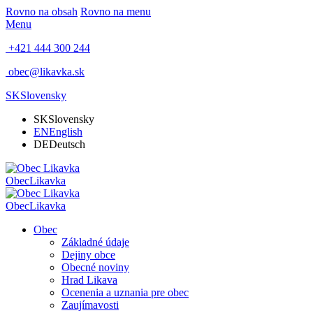
Rovno na obsah
Rovno na menu
Menu
+421 444 300 244
obec@likavka.sk
SK
Slovensky
SK
Slovensky
EN
English
DE
Deutsch
Obec
Likavka
Obec
Likavka
Obec
Základné údaje
Dejiny obce
Obecné noviny
Hrad Likava
Ocenenia a uznania pre obec
Zaujímavosti