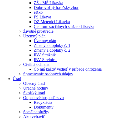
ZŠ s MŠ Likavka
Dobrovoľný hasičský zbor
eRko
FS Likava
OZ Meteníci Likavka
Centrum sociálnych služieb Likavka
Životné prostredie
Územný plán
Územný plán
Zmeny a doplnky č. 1
Zmeny a doplnky č. 2
IBV Strážnik
IBV Strelnica
Civilná ochrana
Čo má každý vedieť v prípade ohrozenia
Spracúvanie osobných údajov
Úrad
Obecný úrad
Úradné hodiny
Školský úrad
Odpadové hospodárstvo
Recyklácia
Dokumenty
Sociálne služby
Ako vybaviť