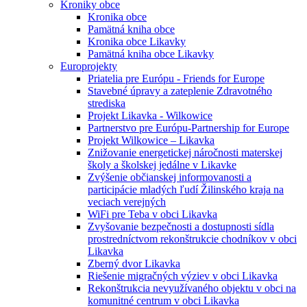
Kroniky obce
Kronika obce
Pamätná kniha obce
Kronika obce Likavky
Pamätná kniha obce Likavky
Europrojekty
Priatelia pre Európu - Friends for Europe
Stavebné úpravy a zateplenie Zdravotného
strediska
Projekt Likavka - Wilkowice
Partnerstvo pre Európu-Partnership for Europe
Projekt Wilkowice – Likavka
Znižovanie energetickej náročnosti materskej
školy a školskej jedálne v Likavke
Zvýšenie občianskej informovanosti a
participácie mladých ľudí Žilinského kraja na
veciach verejných
WiFi pre Teba v obci Likavka
Zvyšovanie bezpečnosti a dostupnosti sídla
prostredníctvom rekonštrukcie chodníkov v obci
Likavka
Zberný dvor Likavka
Riešenie migračných výziev v obci Likavka
Rekonštrukcia nevyužívaného objektu v obci na
komunitné centrum v obci Likavka