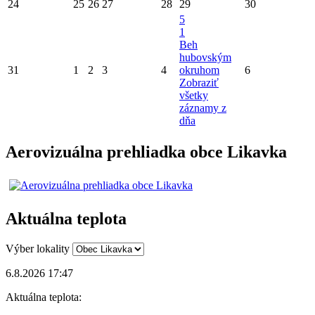
24
25
26
27
28
29
30
5
1
Beh
hubovským
31
1
2
3
4
okruhom
6
Zobraziť
všetky
záznamy z
dňa
Aerovizuálna prehliadka obce Likavka
Aktuálna teplota
Výber lokality
6.8.2026 17:47
Aktuálna teplota: