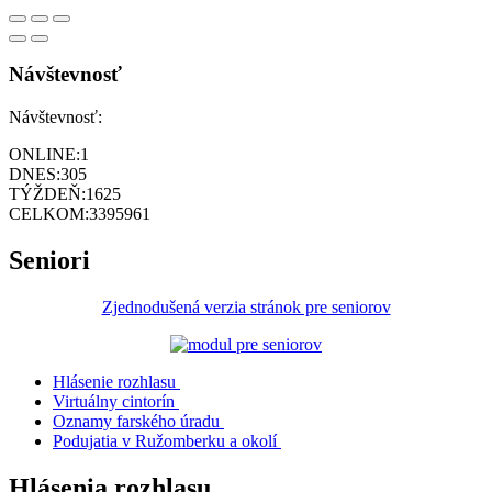
Návštevnosť
Návštevnosť:
ONLINE:
1
DNES:
305
TÝŽDEŇ:
1625
CELKOM:
3395961
Seniori
Zjednodušená verzia stránok pre seniorov
Hlásenie rozhlasu
Virtuálny cintorín
Oznamy farského úradu
Podujatia v Ružomberku a okolí
Hlásenia rozhlasu