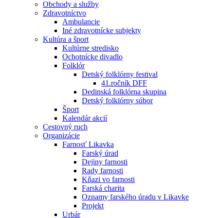
Obchody a služby
Zdravotníctvo
Ambulancie
Iné zdravotnícke subjekty
Kultúra a šport
Kultúrne stredisko
Ochotnícke divadlo
Folklór
Detský folklórny festival
41.ročník DFF
Dedinská folklórna skupina
Detský folklórny súbor
Šport
Kalendár akcií
Cestovný ruch
Organizácie
Farnosť Likavka
Farský úrad
Dejiny farnosti
Rady farnosti
Kňazi vo farnosti
Farská charita
Oznamy farského úradu v Likavke
Projekt
Urbár