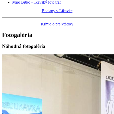
Miro Brtko - likavský fotograf
Bociany v Likavke
Kŕmidlo pre vtáčiky
Fotogaléria
Náhodná fotogaléria