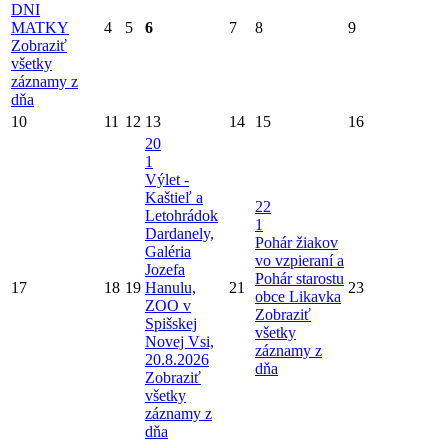
DNI
MATKY
4
5
6
7
8
9
Zobraziť
všetky
záznamy z
dňa
10
11
12
13
14
15
16
20
1
Výlet -
Kaštieľ a
22
Letohrádok
1
Dardanely,
Pohár žiakov
Galéria
vo vzpieraní a
Jozefa
Pohár starostu
17
18
19
Hanulu,
21
23
obce Likavka
ZOO v
Zobraziť
Spišskej
všetky
Novej Vsi,
záznamy z
20.8.2026
dňa
Zobraziť
všetky
záznamy z
dňa