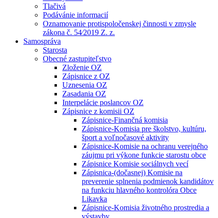
Tlačivá
Podávánie informacií
Oznamovanie protispoločenskej činnosti v zmysle
zákona č. 54⁄2019 Z. z.
Samospráva
Starosta
Obecné zastupiteľstvo
Zloženie OZ
Zápisnice z OZ
Uznesenia OZ
Zasadania OZ
Interpelácie poslancov OZ
Zápisnice z komisii OZ
Zápisnice-Finančná komisia
Zápisnice-Komisia pre školstvo, kultúru,
šport a voľnočasové aktivity
Zápisnice-Komisie na ochranu verejného
záujmu pri výkone funkcie starostu obce
Zápisnice Komisie sociálnych vecí
Zápisnica-(dočasnej) Komisie na
preverenie splnenia podmienok kandidátov
na funkciu hlavného kontrolóra Obce
Likavka
Zápisnice-Komisia životného prostredia a
výstavby