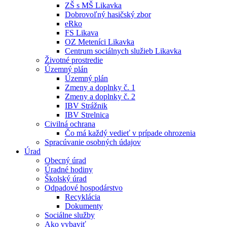
ZŠ s MŠ Likavka
Dobrovoľný hasičský zbor
eRko
FS Likava
OZ Meteníci Likavka
Centrum sociálnych služieb Likavka
Životné prostredie
Územný plán
Územný plán
Zmeny a doplnky č. 1
Zmeny a doplnky č. 2
IBV Strážnik
IBV Strelnica
Civilná ochrana
Čo má každý vedieť v prípade ohrozenia
Spracúvanie osobných údajov
Úrad
Obecný úrad
Úradné hodiny
Školský úrad
Odpadové hospodárstvo
Recyklácia
Dokumenty
Sociálne služby
Ako vybaviť