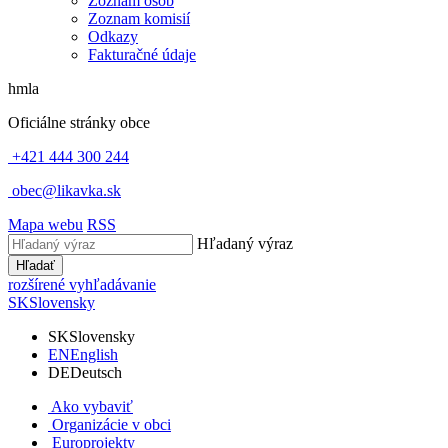
Zoznam osôb
Zoznam komisií
Odkazy
Fakturačné údaje
hmla
Oficiálne stránky obce
+421 444 300 244
obec@likavka.sk
Mapa webu
RSS
Hľadaný výraz
Hľadať
rozšírené vyhľadávanie
SK
Slovensky
SK
Slovensky
EN
English
DE
Deutsch
Ako vybaviť
Organizácie v obci
Europrojekty