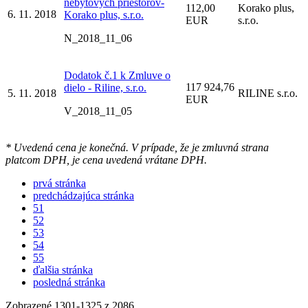
nebytových priestorov-
112,00
Korako plus,
6. 11. 2018
Korako plus, s.r.o.
EUR
s.r.o.
N_2018_11_06
Dodatok č.1 k Zmluve o
117 924,76
dielo - Riline, s.r.o.
5. 11. 2018
RILINE s.r.o.
EUR
V_2018_11_05
* Uvedená cena je konečná. V prípade, že je zmluvná strana
platcom DPH, je cena uvedená vrátane DPH.
prvá stránka
predchádzajúca stránka
51
52
53
54
55
ďalšia stránka
posledná stránka
Zobrazené
1301
-
1325
z 2086