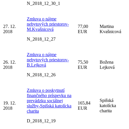
N_2018_12_30_1
Zmluva o nájme
nebytových priestorov-
27. 12.
77,00
Martina
M.Kvašnicová
2018
EUR
Kvašnicová
N_2018_12_27
Zmluva o nájme
nebytových priestorov-
26. 12.
75,50
Božena
B.Lejková
2018
EUR
Lejková
N_2018_12_26
Zmluva o poskytnutí
finančného príspevku na
Spišská
prevádzku sociálnej
19. 12.
165,84
katolícka
služby-Spišská katolícka
2018
EUR
charita
charita
D_2018_12_19