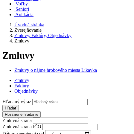
Voľby
Seniori
Aplikácia
Úvodná stránka
Zverejňovanie
Zmluvy, Faktúry, Objednávky
Zmluvy
Zmluvy
Zmluvy o nájme hrobového miesta Likavka
Zmluvy
Faktúry
Objednávky
Hľadaný výraz
Hľadať
Rozšírené hľadanie
Zmluvná strana
Zmluvná strana IČO
Dátum zverejnenia od