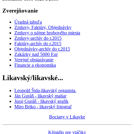
Zverejňovanie
Úradná tabuľa
Zmluvy, Faktúry, Objednávky
Zmluvy o nájme hrobového miesta
Zmluvy-archív do r.2015
Faktúry-archív do r.2015
Objednávky-archív do r.2015
Zakázky nad 5000 Eur
Verejné obstarávanie
Financie a ekonomika
Likavský/likavské...
Leopold Šida-likavský organista
Ján Guráň - likavský maliar
Juraj Guráň - likavský grafik
Miro Brtko - likavský fotograf
Bociany v Likavke
Kŕmidlo pre vtáčiky