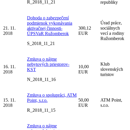
R_2018_11_21
republiky
Dohoda o zabezpečení
Úrad práce,
podmienok vykonávania
21. 11.
300,12
sociálnych
aktivačnej činnosti-
2018
EUR
vecí a rodiny
ÚPSVaR Ružomberok
Ružomberok
S_2018_11_21
Zmluva o nájme
Klub
nebytových priestorov-
16. 11.
10,00
slovenských
KST
2018
EUR
turistov
N_2018_11_16
Zmluva o spolupráci, ATM
15. 11.
50,00
ATM Point,
Point, s.r.o.
2018
EUR
s.r.o.
R_2018_11_15
Zmluva o nájme