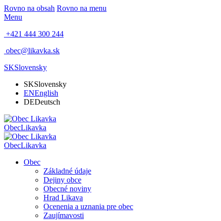
Rovno na obsah
Rovno na menu
Menu
+421 444 300 244
obec@likavka.sk
SK
Slovensky
SK
Slovensky
EN
English
DE
Deutsch
Obec
Likavka
Obec
Likavka
Obec
Základné údaje
Dejiny obce
Obecné noviny
Hrad Likava
Ocenenia a uznania pre obec
Zaujímavosti