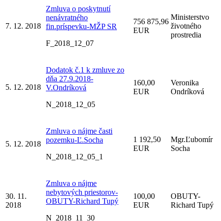
Zmluva o poskytnutí
Ministerstvo
nenávratného
756 875,96
7. 12. 2018
životného
fin.príspevku-MŽP SR
EUR
prostredia
F_2018_12_07
Dodatok č.1 k zmluve zo
dňa 27.9.2018-
160,00
Veronika
5. 12. 2018
V.Ondríková
EUR
Ondríková
N_2018_12_05
Zmluva o nájme časti
1 192,50
Mgr.Ľubomír
pozemku-Ľ.Socha
5. 12. 2018
EUR
Socha
N_2018_12_05_1
Zmluva o nájme
nebytových priestorov-
30. 11.
100,00
OBUTY-
OBUTY-Richard Tupý
2018
EUR
Richard Tupý
N_2018_11_30