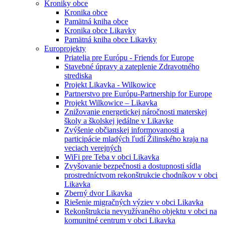
Kroniky obce
Kronika obce
Pamätná kniha obce
Kronika obce Likavky
Pamätná kniha obce Likavky
Europrojekty
Priatelia pre Európu - Friends for Europe
Stavebné úpravy a zateplenie Zdravotného
strediska
Projekt Likavka - Wilkowice
Partnerstvo pre Európu-Partnership for Europe
Projekt Wilkowice – Likavka
Znižovanie energetickej náročnosti materskej
školy a školskej jedálne v Likavke
Zvýšenie občianskej informovanosti a
participácie mladých ľudí Žilinského kraja na
veciach verejných
WiFi pre Teba v obci Likavka
Zvyšovanie bezpečnosti a dostupnosti sídla
prostredníctvom rekonštrukcie chodníkov v obci
Likavka
Zberný dvor Likavka
Riešenie migračných výziev v obci Likavka
Rekonštrukcia nevyužívaného objektu v obci na
komunitné centrum v obci Likavka