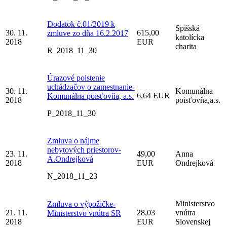
Dodatok č.01/2019 k
Spišská
30. 11.
615,00
zmluve zo dňa 16.2.2017
katolícka
2018
EUR
charita
R_2018_11_30
Úrazové poistenie
uchádzačov o zamestnanie-
30. 11.
Komunálna
6,64 EUR
Komunálna poisťovňa, a.s.
2018
poisťovňa,a.s.
P_2018_11_30
Zmluva o nájme
nebytových priestorov-
23. 11.
49,00
Anna
A.Ondrejková
2018
EUR
Ondrejková
N_2018_11_23
Ministerstvo
Zmluva o výpožičke-
21. 11.
28,03
vnútra
Ministerstvo vnútra SR
2018
EUR
Slovenskej