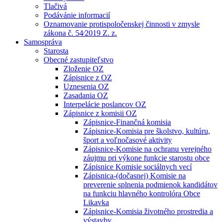
Tlačivá
Podávánie informacií
Oznamovanie protispoločenskej činnosti v zmysle
zákona č. 54⁄2019 Z. z.
Samospráva
Starosta
Obecné zastupiteľstvo
Zloženie OZ
Zápisnice z OZ
Uznesenia OZ
Zasadania OZ
Interpelácie poslancov OZ
Zápisnice z komisii OZ
Zápisnice-Finančná komisia
Zápisnice-Komisia pre školstvo, kultúru,
šport a voľnočasové aktivity
Zápisnice-Komisie na ochranu verejného
záujmu pri výkone funkcie starostu obce
Zápisnice Komisie sociálnych vecí
Zápisnica-(dočasnej) Komisie na
preverenie splnenia podmienok kandidátov
na funkciu hlavného kontrolóra Obce
Likavka
Zápisnice-Komisia životného prostredia a
výstavby