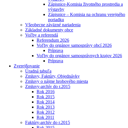
Zápisnice-Komisia životného prostredia a
výstavby
Zápisnice – Komisia na ochranu verejného
poriadku
Všeobecne záväzné nariadenia
Základné dokumenty obce
Voľby a referendá
Referendum 2026
Voľby do orgánov samosprávy obcí 2026
Príprava
Voľby do orgánov samosprávnych krajov 2026
Príprava
Zverejňovanie
Úradná tabuľa
Zmluvy, Faktúry, Objednávky
Zmluvy o nájme hrobového miesta
Zmluvy-archív do r.2015
Rok 2016
Rok 2015
Rok 2014
Rok 2013
Rok 2012
Rok 2011
Faktúry-archív do r.2015
Rok 2015