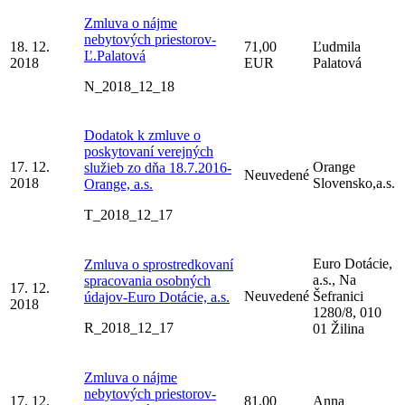
Zmluva o nájme
nebytových priestorov-
18. 12.
71,00
Ľudmila
Ľ.Palatová
2018
EUR
Palatová
N_2018_12_18
Dodatok k zmluve o
poskytovaní verejných
17. 12.
Orange
služieb zo dňa 18.7.2016-
Neuvedené
2018
Slovensko,a.s.
Orange, a.s.
T_2018_12_17
Euro Dotácie,
Zmluva o sprostredkovaní
a.s., Na
spracovania osobných
17. 12.
Neuvedené
Šefranici
údajov-Euro Dotácie, a.s.
2018
1280/8, 010
R_2018_12_17
01 Žilina
Zmluva o nájme
nebytových priestorov-
17. 12.
81,00
Anna