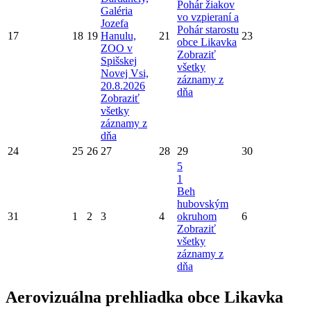
Pohár žiakov
Galéria
vo vzpieraní a
Jozefa
Pohár starostu
17
18
19
Hanulu,
21
23
obce Likavka
ZOO v
Zobraziť
Spišskej
všetky
Novej Vsi,
záznamy z
20.8.2026
dňa
Zobraziť
všetky
záznamy z
dňa
24
25
26
27
28
29
30
5
1
Beh
hubovským
31
1
2
3
4
okruhom
6
Zobraziť
všetky
záznamy z
dňa
Aerovizuálna prehliadka obce Likavka