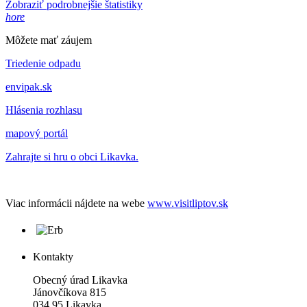
Zobraziť podrobnejšie štatistiky
hore
Môžete mať záujem
Triedenie odpadu
envipak.sk
Hlásenia rozhlasu
mapový portál
Zahrajte si hru o obci Likavka.
Viac informácii nájdete na webe
www.visitliptov.sk
Kontakty
Obecný úrad Likavka
Jánovčíkova 815
034 95 Likavka