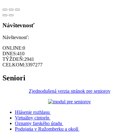
Návštevnosť
Návštevnosť:
ONLINE:
0
DNES:
410
TÝŽDEŇ:
2941
CELKOM:
3397277
Seniori
Zjednodušená verzia stránok pre seniorov
Hlásenie rozhlasu
Virtuálny cintorín
Oznamy farského úradu
Podujatia v Ružomberku a okolí