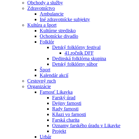
Obchody a služby
Zdravotníctvo
Ambulancie
Iné zdravotnícke subjekty
Kultúra a šport
Kultúrne stredisko
Ochotnícke divadlo
Folklór
Detský folklórny festival
41.ročník DFF
Dedinská folklórna skupina
Detský folklórny súbor
Šport
Kalendár akcií
Cestovný ruch
Organizácie
Farnosť Likavka
Farský úrad
Dejiny farnosti
Rady farnosti
Kňazi vo farnosti
Farská charita
Oznamy farského úradu v Likavke
Projekt
Urbár