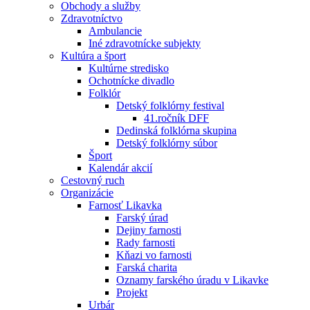
Obchody a služby
Zdravotníctvo
Ambulancie
Iné zdravotnícke subjekty
Kultúra a šport
Kultúrne stredisko
Ochotnícke divadlo
Folklór
Detský folklórny festival
41.ročník DFF
Dedinská folklórna skupina
Detský folklórny súbor
Šport
Kalendár akcií
Cestovný ruch
Organizácie
Farnosť Likavka
Farský úrad
Dejiny farnosti
Rady farnosti
Kňazi vo farnosti
Farská charita
Oznamy farského úradu v Likavke
Projekt
Urbár