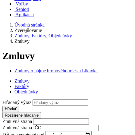
Voľby
Seniori
Aplikácia
Úvodná stránka
Zverejňovanie
Zmluvy, Faktúry, Objednávky
Zmluvy
Zmluvy
Zmluvy o nájme hrobového miesta Likavka
Zmluvy
Faktúry
Objednávky
Hľadaný výraz
Hľadať
Rozšírené hľadanie
Zmluvná strana
Zmluvná strana IČO
Dátum zverejnenia od