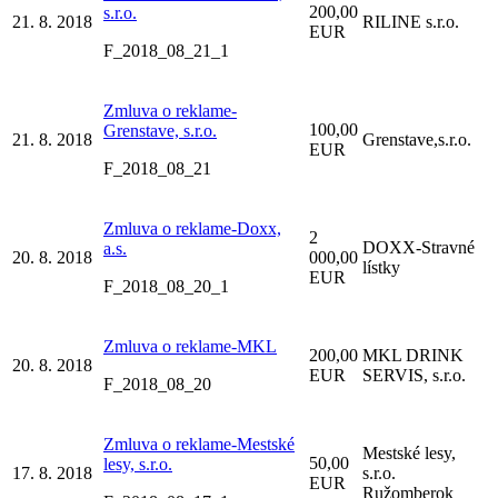
200,00
s.r.o.
21. 8. 2018
RILINE s.r.o.
EUR
F_2018_08_21_1
Zmluva o reklame-
100,00
Grenstave, s.r.o.
21. 8. 2018
Grenstave,s.r.o.
EUR
F_2018_08_21
Zmluva o reklame-Doxx,
2
DOXX-Stravné
a.s.
20. 8. 2018
000,00
lístky
EUR
F_2018_08_20_1
Zmluva o reklame-MKL
200,00
MKL DRINK
20. 8. 2018
EUR
SERVIS, s.r.o.
F_2018_08_20
Zmluva o reklame-Mestské
Mestské lesy,
50,00
lesy, s.r.o.
17. 8. 2018
s.r.o.
EUR
Ružomberok