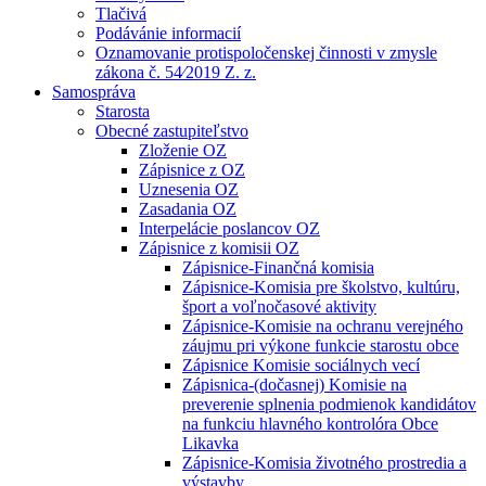
Tlačivá
Podávánie informacií
Oznamovanie protispoločenskej činnosti v zmysle
zákona č. 54⁄2019 Z. z.
Samospráva
Starosta
Obecné zastupiteľstvo
Zloženie OZ
Zápisnice z OZ
Uznesenia OZ
Zasadania OZ
Interpelácie poslancov OZ
Zápisnice z komisii OZ
Zápisnice-Finančná komisia
Zápisnice-Komisia pre školstvo, kultúru,
šport a voľnočasové aktivity
Zápisnice-Komisie na ochranu verejného
záujmu pri výkone funkcie starostu obce
Zápisnice Komisie sociálnych vecí
Zápisnica-(dočasnej) Komisie na
preverenie splnenia podmienok kandidátov
na funkciu hlavného kontrolóra Obce
Likavka
Zápisnice-Komisia životného prostredia a
výstavby