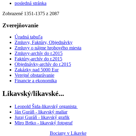
posledná stránka
Zobrazené
1351
-
1375
z 2087
Zverejňovanie
Úradná tabuľa
Zmluvy, Faktúry, Objednávky
Zmluvy o nájme hrobového miesta
Zmluvy-archív do r.2015
Faktúry-archív do r.2015
Objednávky-archív do r.2015
Zakázky nad 5000 Eur
Verejné obstarávanie
Financie a ekonomika
Likavský/likavské...
Leopold Šida-likavský organista
Ján Guráň - likavský maliar
Juraj Guráň - likavský grafik
Miro Brtko - likavský fotograf
Bociany v Likavke