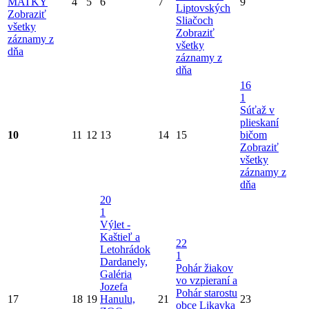
MATKY
4
5
6
7
9
Liptovských
Zobraziť
Sliačoch
všetky
Zobraziť
záznamy z
všetky
dňa
záznamy z
dňa
16
1
Súťaž v
plieskaní
10
11
12
13
14
15
bičom
Zobraziť
všetky
záznamy z
dňa
20
1
Výlet -
Kaštieľ a
22
Letohrádok
1
Dardanely,
Pohár žiakov
Galéria
vo vzpieraní a
Jozefa
Pohár starostu
17
18
19
Hanulu,
21
23
obce Likavka