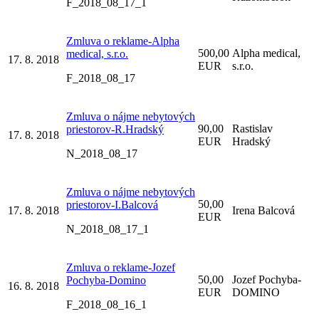
F_2018_08_17_1
Zmluva o reklame-Alpha
500,00
Alpha medical,
medical, s.r.o.
17. 8. 2018
EUR
s.r.o.
F_2018_08_17
Zmluva o nájme nebytových
90,00
Rastislav
priestorov-R.Hradský
17. 8. 2018
EUR
Hradský
N_2018_08_17
Zmluva o nájme nebytových
50,00
priestorov-I.Balcová
17. 8. 2018
Irena Balcová
EUR
N_2018_08_17_1
Zmluva o reklame-Jozef
50,00
Jozef Pochyba-
Pochyba-Domino
16. 8. 2018
EUR
DOMINO
F_2018_08_16_1