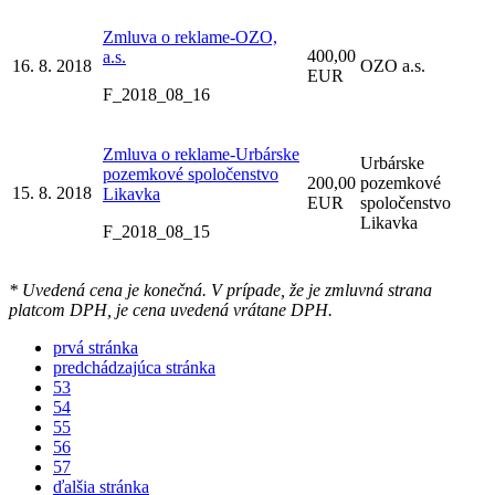
Zmluva o reklame-OZO,
400,00
a.s.
16. 8. 2018
OZO a.s.
EUR
F_2018_08_16
Zmluva o reklame-Urbárske
Urbárske
pozemkové spoločenstvo
200,00
pozemkové
15. 8. 2018
Likavka
EUR
spoločenstvo
Likavka
F_2018_08_15
* Uvedená cena je konečná. V prípade, že je zmluvná strana
platcom DPH, je cena uvedená vrátane DPH.
prvá stránka
predchádzajúca stránka
53
54
55
56
57
ďalšia stránka