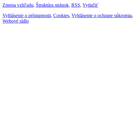
Zmena vzhľadu
,
Štruktúra stránok
,
RSS
,
Vytlačiť
Vyhlásenie o prístupnosti
,
Cookies
,
Vyhlásenie o ochrane súkromia
,
Webové sídlo