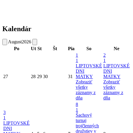
Kalendár
August
2026
Po
Ut
St
Št
Pia
So
Ne
1
2
1
1
LIPTOVSKÉ
LIPTOVSKÉ
DNI
DNI
27
28
29
30
31
MATKY
MATKY
Zobraziť
Zobraziť
všetky
všetky
záznamy z
záznamy z
dňa
dňa
8
1
3
Šachový
1
turnaj
LIPTOVSKÉ
trojčlenných
DNI
družstiev v