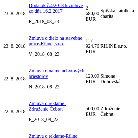
Dodatok č.4/2018 k zmluve
2
Spišská katolícka
zo dňa 16.2.2017
23. 8. 2018
680,00
charita
EUR
R_2018_08_23
Zmluva o dielo na stavebne
117
práce-Riline, s.r.o.
23. 8. 2018
924,76
RILINE s.r.o.
EUR
V_2018_08_23
Zmluva o nájme nebytových
120,00
Simona
priestorov
22. 8. 2018
EUR
Dobovská
N_2018_08_22
Zmluva o reklame-
500,00
Združenie
Združenie Čebrať
22. 8. 2018
EUR
Čebrať
F_2018_08_22
Zmluva o reklame-Riline,