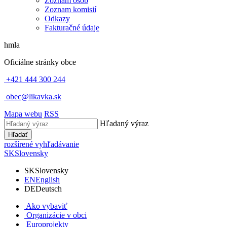
Zoznam osôb
Zoznam komisií
Odkazy
Fakturačné údaje
hmla
Oficiálne stránky obce
+421 444 300 244
obec@likavka.sk
Mapa webu
RSS
Hľadaný výraz
Hľadať
rozšírené vyhľadávanie
SK
Slovensky
SK
Slovensky
EN
English
DE
Deutsch
Ako vybaviť
Organizácie v obci
Europrojekty