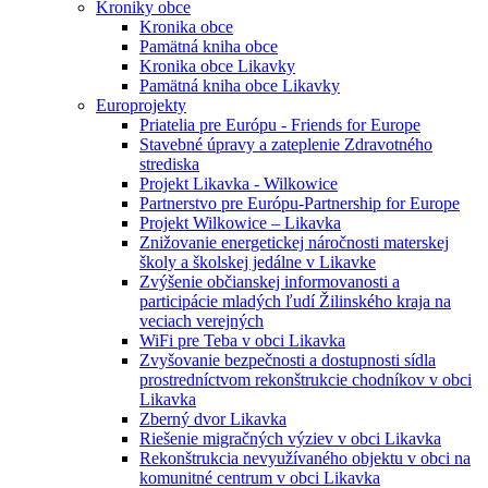
Kroniky obce
Kronika obce
Pamätná kniha obce
Kronika obce Likavky
Pamätná kniha obce Likavky
Europrojekty
Priatelia pre Európu - Friends for Europe
Stavebné úpravy a zateplenie Zdravotného
strediska
Projekt Likavka - Wilkowice
Partnerstvo pre Európu-Partnership for Europe
Projekt Wilkowice – Likavka
Znižovanie energetickej náročnosti materskej
školy a školskej jedálne v Likavke
Zvýšenie občianskej informovanosti a
participácie mladých ľudí Žilinského kraja na
veciach verejných
WiFi pre Teba v obci Likavka
Zvyšovanie bezpečnosti a dostupnosti sídla
prostredníctvom rekonštrukcie chodníkov v obci
Likavka
Zberný dvor Likavka
Riešenie migračných výziev v obci Likavka
Rekonštrukcia nevyužívaného objektu v obci na
komunitné centrum v obci Likavka