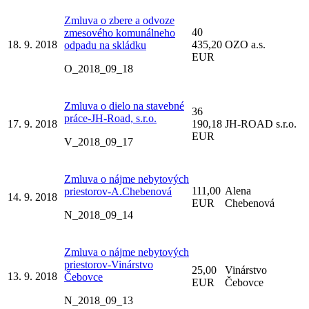
Zmluva o zbere a odvoze
40
zmesového komunálneho
18. 9. 2018
435,20
OZO a.s.
odpadu na skládku
EUR
O_2018_09_18
Zmluva o dielo na stavebné
36
práce-JH-Road, s.r.o.
17. 9. 2018
190,18
JH-ROAD s.r.o.
EUR
V_2018_09_17
Zmluva o nájme nebytových
111,00
Alena
priestorov-A.Chebenová
14. 9. 2018
EUR
Chebenová
N_2018_09_14
Zmluva o nájme nebytových
priestorov-Vinárstvo
25,00
Vinárstvo
13. 9. 2018
Čebovce
EUR
Čebovce
N_2018_09_13