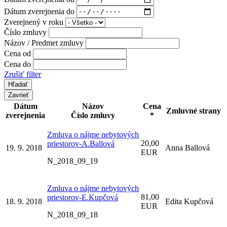
Dátum zverejnenia do
Zverejnený v roku
Číslo zmluvy
Názov / Predmet zmluvy
Cena od
Cena do
Zrušiť filter
Zavrieť
Dátum
Názov
Cena
Zmluvné strany
zverejnenia
Číslo zmluvy
*
Zmluva o nájme nebytových
20,00
priestorov-A.Ballová
19. 9. 2018
Anna Ballová
EUR
N_2018_09_19
Zmluva o nájme nebytových
81,00
priestorov-E.Kupčová
18. 9. 2018
Edita Kupčová
EUR
N_2018_09_18