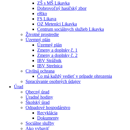
ZŠ s MŠ Likavka
Dobrovoľný hasičský zbor
eRko
FS Likava
OZ Meteníci Likavka
Centrum sociálnych služieb Likavka
Životné prostredie
Územný plán
Územný plán
Zmeny a doplnky č. 1
Zmeny a doplnky č. 2
IBV Strážnik
IBV Strelnica
Civilná ochrana
Čo má každý vedieť v prípade ohrozenia
Spracúvanie osobných údajov
Úrad
Obecný úrad
Úradné hodiny
Školský úrad
Odpadové hospodárstvo
Recyklácia
Dokumenty
Sociálne služby
Ako vybaviť