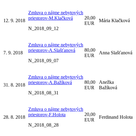
Zmluva o nájme nebytových
20,00
priestorov-M.Klačková
12. 9. 2018
Mária Klačková
EUR
N_2018_09_12
Zmluva o nájme nebytových
80,00
priestorov-A.Slašťanová
7. 9. 2018
Anna Slašťanová
EUR
N_2018_09_07
Zmluva o nájme nebytových
80,00
Anežka
priestorov-A.Bažíková
31. 8. 2018
EUR
Bažíková
N_2018_08_31
Zmluva o nájme nebytových
20,00
priestorov-F.Holota
28. 8. 2018
Ferdinand Holota
EUR
N_2018_08_28