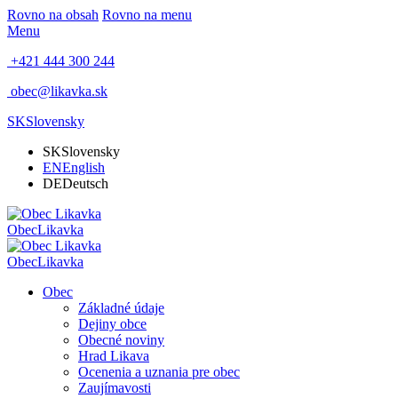
Rovno na obsah
Rovno na menu
Menu
+421 444 300 244
obec@likavka.sk
SK
Slovensky
SK
Slovensky
EN
English
DE
Deutsch
Obec
Likavka
Obec
Likavka
Obec
Základné údaje
Dejiny obce
Obecné noviny
Hrad Likava
Ocenenia a uznania pre obec
Zaujímavosti