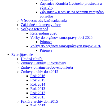
Zápisnice-Komisia životného prostredia a
výstavby
Zápisnice – Komisia na ochranu verejného
poriadku
Všeobecne záväzné nariadenia
Základné dokumenty obce
Voľby a referendá
Referendum 2026
Voľby do orgánov samosprávy obcí 2026
Príprava
Voľby do orgánov samosprávnych krajov 2026
Príprava
Zverejňovanie
Úradná tabuľa
Zmluvy, Faktúry, Objednávky
Zmluvy o nájme hrobového miesta
Zmluvy-archív do r.2015
Rok 2016
Rok 2015
Rok 2014
Rok 2013
Rok 2012
Rok 2011
Faktúry-archív do r.2015
Rok 2015