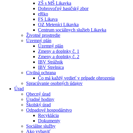
ZŠ s MŠ Likavka
Dobrovoľný hasičský zbor
eRko
FS Likava
OZ Meteníci Likavka
Centrum sociálnych služieb Likavka
Životné prostredie
Územný plán
Územný plán
Zmeny a doplnky č. 1
Zmeny a doplnky č. 2
IBV Strážnik
IBV Strelnica
Civilná ochrana
Čo má každý vedieť v prípade ohrozenia
Spracúvanie osobných údajov
Úrad
Obecný úrad
Úradné hodiny
Školský úrad
Odpadové hospodárstvo
Recyklácia
Dokumenty
Sociálne služby
Ako vybaviť