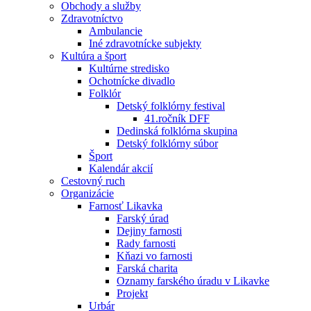
Obchody a služby
Zdravotníctvo
Ambulancie
Iné zdravotnícke subjekty
Kultúra a šport
Kultúrne stredisko
Ochotnícke divadlo
Folklór
Detský folklórny festival
41.ročník DFF
Dedinská folklórna skupina
Detský folklórny súbor
Šport
Kalendár akcií
Cestovný ruch
Organizácie
Farnosť Likavka
Farský úrad
Dejiny farnosti
Rady farnosti
Kňazi vo farnosti
Farská charita
Oznamy farského úradu v Likavke
Projekt
Urbár