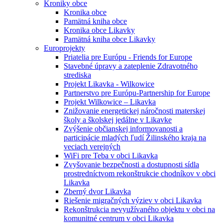
Kroniky obce
Kronika obce
Pamätná kniha obce
Kronika obce Likavky
Pamätná kniha obce Likavky
Europrojekty
Priatelia pre Európu - Friends for Europe
Stavebné úpravy a zateplenie Zdravotného
strediska
Projekt Likavka - Wilkowice
Partnerstvo pre Európu-Partnership for Europe
Projekt Wilkowice – Likavka
Znižovanie energetickej náročnosti materskej
školy a školskej jedálne v Likavke
Zvýšenie občianskej informovanosti a
participácie mladých ľudí Žilinského kraja na
veciach verejných
WiFi pre Teba v obci Likavka
Zvyšovanie bezpečnosti a dostupnosti sídla
prostredníctvom rekonštrukcie chodníkov v obci
Likavka
Zberný dvor Likavka
Riešenie migračných výziev v obci Likavka
Rekonštrukcia nevyužívaného objektu v obci na
komunitné centrum v obci Likavka