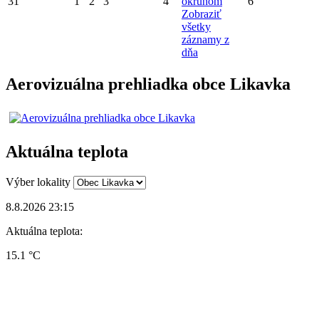
31
1
2
3
4
okruhom
6
Zobraziť
všetky
záznamy z
dňa
Aerovizuálna prehliadka obce Likavka
Aktuálna teplota
Výber lokality
8.8.2026 23:15
Aktuálna teplota:
15.1 °C