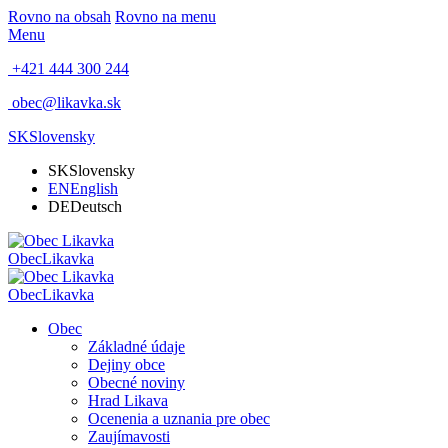
Rovno na obsah
Rovno na menu
Menu
+421 444 300 244
obec@likavka.sk
SK
Slovensky
SK
Slovensky
EN
English
DE
Deutsch
Obec
Likavka
Obec
Likavka
Obec
Základné údaje
Dejiny obce
Obecné noviny
Hrad Likava
Ocenenia a uznania pre obec
Zaujímavosti