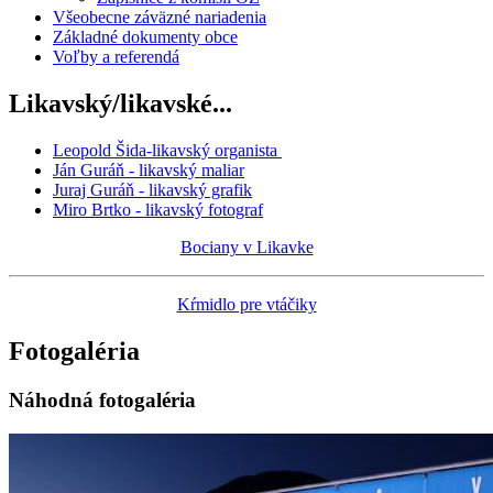
Všeobecne záväzné nariadenia
Základné dokumenty obce
Voľby a referendá
Likavský/likavské...
Leopold Šida-likavský organista
Ján Guráň - likavský maliar
Juraj Guráň - likavský grafik
Miro Brtko - likavský fotograf
Bociany v Likavke
Kŕmidlo pre vtáčiky
Fotogaléria
Náhodná fotogaléria