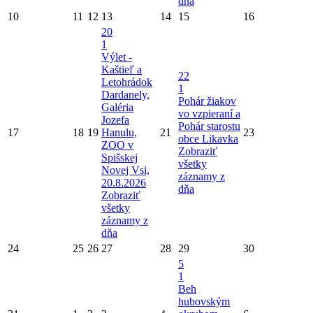
dňa
10
11
12
13
14
15
16
20
1
Výlet -
Kaštieľ a
22
Letohrádok
1
Dardanely,
Pohár žiakov
Galéria
vo vzpieraní a
Jozefa
Pohár starostu
17
18
19
Hanulu,
21
23
obce Likavka
ZOO v
Zobraziť
Spišskej
všetky
Novej Vsi,
záznamy z
20.8.2026
dňa
Zobraziť
všetky
záznamy z
dňa
24
25
26
27
28
29
30
5
1
Beh
hubovským