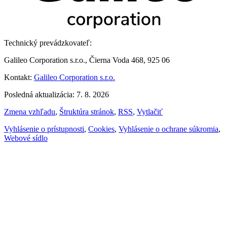
Technický prevádzkovateľ:
Galileo Corporation s.r.o., Čierna Voda 468, 925 06
Kontakt:
Galileo Corporation s.r.o.
Posledná aktualizácia: 7. 8. 2026
Zmena vzhľadu
,
Štruktúra stránok
,
RSS
,
Vytlačiť
Vyhlásenie o prístupnosti
,
Cookies
,
Vyhlásenie o ochrane súkromia
,
Webové sídlo