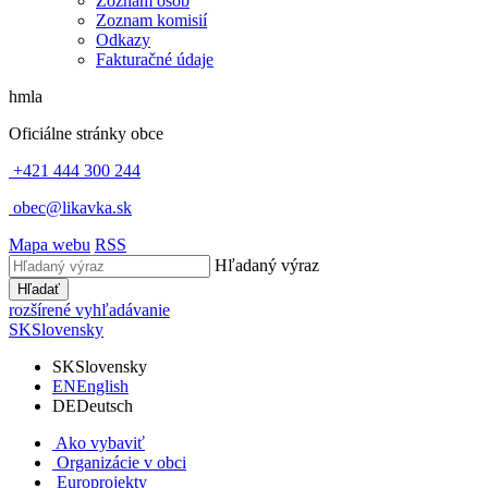
Zoznam osôb
Zoznam komisií
Odkazy
Fakturačné údaje
hmla
Oficiálne stránky obce
+421 444 300 244
obec@likavka.sk
Mapa webu
RSS
Hľadaný výraz
Hľadať
rozšírené vyhľadávanie
SK
Slovensky
SK
Slovensky
EN
English
DE
Deutsch
Ako vybaviť
Organizácie v obci
Europrojekty