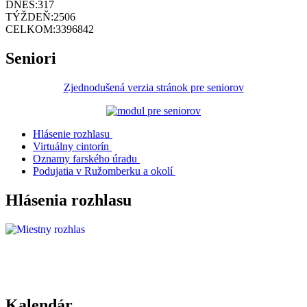
DNES:
317
TÝŽDEŇ:
2506
CELKOM:
3396842
Seniori
Zjednodušená verzia stránok pre seniorov
Hlásenie rozhlasu
Virtuálny cintorín
Oznamy farského úradu
Podujatia v Ružomberku a okolí
Hlásenia rozhlasu
Kalendár