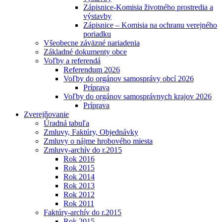
Zápisnice-Komisia životného prostredia a
výstavby
Zápisnice – Komisia na ochranu verejného
poriadku
Všeobecne záväzné nariadenia
Základné dokumenty obce
Voľby a referendá
Referendum 2026
Voľby do orgánov samosprávy obcí 2026
Príprava
Voľby do orgánov samosprávnych krajov 2026
Príprava
Zverejňovanie
Úradná tabuľa
Zmluvy, Faktúry, Objednávky
Zmluvy o nájme hrobového miesta
Zmluvy-archív do r.2015
Rok 2016
Rok 2015
Rok 2014
Rok 2013
Rok 2012
Rok 2011
Faktúry-archív do r.2015
Rok 2015