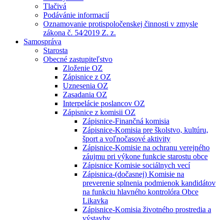
Tlačivá
Podávánie informacií
Oznamovanie protispoločenskej činnosti v zmysle
zákona č. 54⁄2019 Z. z.
Samospráva
Starosta
Obecné zastupiteľstvo
Zloženie OZ
Zápisnice z OZ
Uznesenia OZ
Zasadania OZ
Interpelácie poslancov OZ
Zápisnice z komisii OZ
Zápisnice-Finančná komisia
Zápisnice-Komisia pre školstvo, kultúru,
šport a voľnočasové aktivity
Zápisnice-Komisie na ochranu verejného
záujmu pri výkone funkcie starostu obce
Zápisnice Komisie sociálnych vecí
Zápisnica-(dočasnej) Komisie na
preverenie splnenia podmienok kandidátov
na funkciu hlavného kontrolóra Obce
Likavka
Zápisnice-Komisia životného prostredia a
výstavby