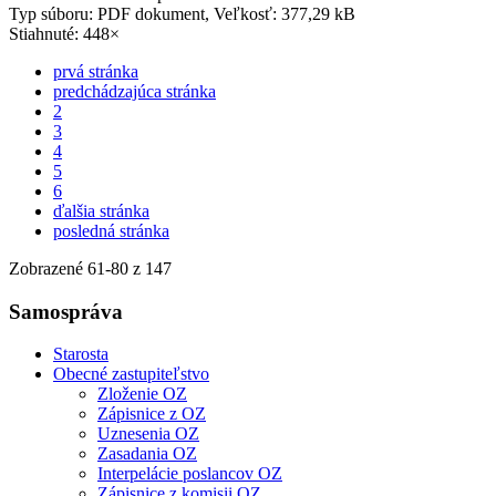
Typ súboru: PDF dokument, Veľkosť: 377,29 kB
Stiahnuté: 448×
prvá stránka
predchádzajúca stránka
2
3
4
5
6
ďalšia stránka
posledná stránka
Zobrazené
61
-
80
z 147
Samospráva
Starosta
Obecné zastupiteľstvo
Zloženie OZ
Zápisnice z OZ
Uznesenia OZ
Zasadania OZ
Interpelácie poslancov OZ
Zápisnice z komisii OZ