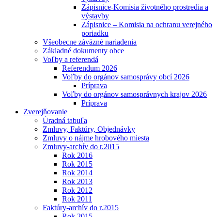
Zápisnice-Komisia životného prostredia a
výstavby
Zápisnice – Komisia na ochranu verejného
poriadku
Všeobecne záväzné nariadenia
Základné dokumenty obce
Voľby a referendá
Referendum 2026
Voľby do orgánov samosprávy obcí 2026
Príprava
Voľby do orgánov samosprávnych krajov 2026
Príprava
Zverejňovanie
Úradná tabuľa
Zmluvy, Faktúry, Objednávky
Zmluvy o nájme hrobového miesta
Zmluvy-archív do r.2015
Rok 2016
Rok 2015
Rok 2014
Rok 2013
Rok 2012
Rok 2011
Faktúry-archív do r.2015
Rok 2015