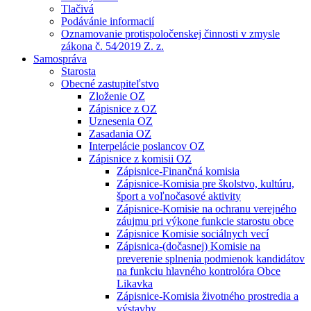
Tlačivá
Podávánie informacií
Oznamovanie protispoločenskej činnosti v zmysle
zákona č. 54⁄2019 Z. z.
Samospráva
Starosta
Obecné zastupiteľstvo
Zloženie OZ
Zápisnice z OZ
Uznesenia OZ
Zasadania OZ
Interpelácie poslancov OZ
Zápisnice z komisii OZ
Zápisnice-Finančná komisia
Zápisnice-Komisia pre školstvo, kultúru,
šport a voľnočasové aktivity
Zápisnice-Komisie na ochranu verejného
záujmu pri výkone funkcie starostu obce
Zápisnice Komisie sociálnych vecí
Zápisnica-(dočasnej) Komisie na
preverenie splnenia podmienok kandidátov
na funkciu hlavného kontrolóra Obce
Likavka
Zápisnice-Komisia životného prostredia a
výstavby