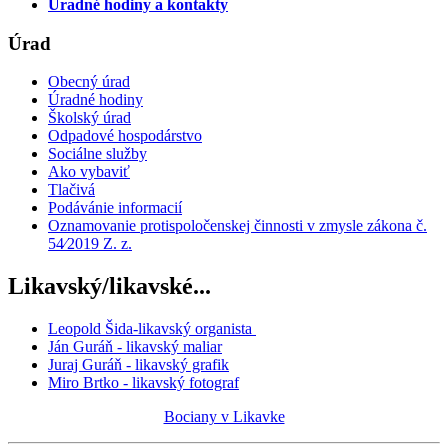
Úradné hodiny a kontakty
Úrad
Obecný úrad
Úradné hodiny
Školský úrad
Odpadové hospodárstvo
Sociálne služby
Ako vybaviť
Tlačivá
Podávánie informacií
Oznamovanie protispoločenskej činnosti v zmysle zákona č.
54⁄2019 Z. z.
Likavský/likavské...
Leopold Šida-likavský organista
Ján Guráň - likavský maliar
Juraj Guráň - likavský grafik
Miro Brtko - likavský fotograf
Bociany v Likavke