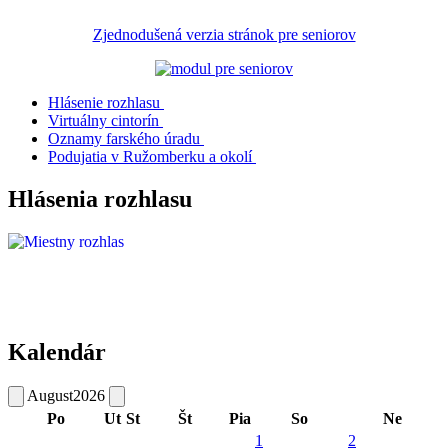
Zjednodušená verzia stránok pre seniorov
Hlásenie rozhlasu
Virtuálny cintorín
Oznamy farského úradu
Podujatia v Ružomberku a okolí
Hlásenia rozhlasu
Kalendár
August
2026
Po
Ut
St
Št
Pia
So
Ne
1
2