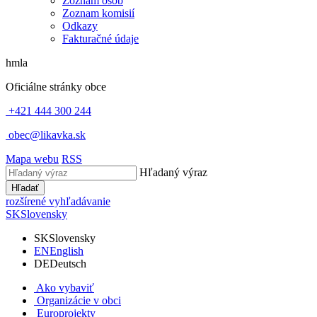
Zoznam osôb
Zoznam komisií
Odkazy
Fakturačné údaje
hmla
Oficiálne stránky obce
+421 444 300 244
obec@likavka.sk
Mapa webu
RSS
Hľadaný výraz
Hľadať
rozšírené vyhľadávanie
SK
Slovensky
SK
Slovensky
EN
English
DE
Deutsch
Ako vybaviť
Organizácie v obci
Europrojekty