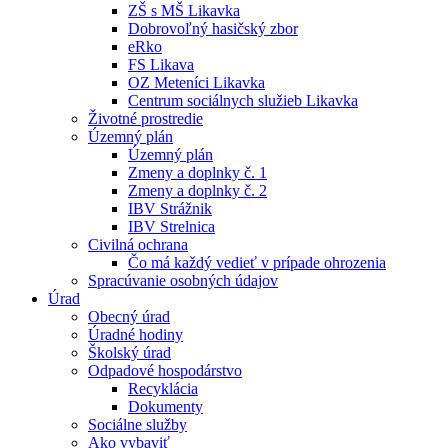
ZŠ s MŠ Likavka
Dobrovoľný hasičský zbor
eRko
FS Likava
OZ Meteníci Likavka
Centrum sociálnych služieb Likavka
Životné prostredie
Územný plán
Územný plán
Zmeny a doplnky č. 1
Zmeny a doplnky č. 2
IBV Strážnik
IBV Strelnica
Civilná ochrana
Čo má každý vedieť v prípade ohrozenia
Spracúvanie osobných údajov
Úrad
Obecný úrad
Úradné hodiny
Školský úrad
Odpadové hospodárstvo
Recyklácia
Dokumenty
Sociálne služby
Ako vybaviť