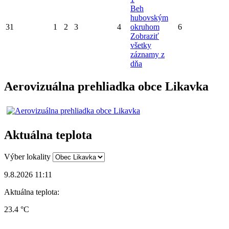
Beh
hubovským
31
1
2
3
4
okruhom
6
Zobraziť
všetky
záznamy z
dňa
Aerovizuálna prehliadka obce Likavka
Aktuálna teplota
Výber lokality
9.8.2026 11:11
Aktuálna teplota:
23.4 °C