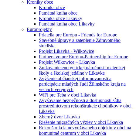
Kroniky obce
Kronika obce
Pamätná kniha obce
Kronika obce Likavky
Pamätná kniha obce Likavky
Europrojekty
Priatelia pre Európu - Friends for Europe
Stavebné úpravy a zateplenie Zdravotného
strediska
Projekt Likavka - Wilkowice
Partnerstvo pre Európu-Partnership for Europe
Projekt Wilkowice – Likavka
Znižovanie energetickej náročnosti materskej
školy a školskej jedálne v Likavke
Zvýšenie občianskej informovanosti a
participácie mladých ľudí Žilinského kraja na
veciach verejných
WiFi pre Teba v obci Likavka
Zvyšovanie bezpečnosti a dostupnosti sídla
prostredníctvom rekonštrukcie chodníkov v obci
Likavka
Zberný dvor Likavka
Riešenie migračných výziev v obci Likavka
Rekonštrukcia nevyužívaného objektu v obci na
komunitné centrum v obci Likavka