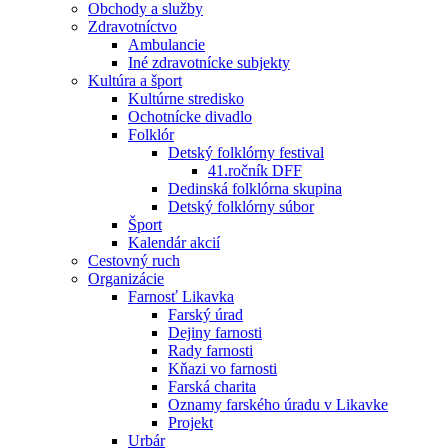
Obchody a služby
Zdravotníctvo
Ambulancie
Iné zdravotnícke subjekty
Kultúra a šport
Kultúrne stredisko
Ochotnícke divadlo
Folklór
Detský folklórny festival
41.ročník DFF
Dedinská folklórna skupina
Detský folklórny súbor
Šport
Kalendár akcií
Cestovný ruch
Organizácie
Farnosť Likavka
Farský úrad
Dejiny farnosti
Rady farnosti
Kňazi vo farnosti
Farská charita
Oznamy farského úradu v Likavke
Projekt
Urbár