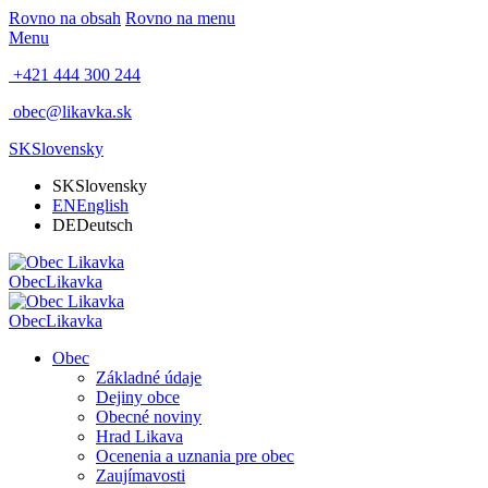
Rovno na obsah
Rovno na menu
Menu
+421 444 300 244
obec@likavka.sk
SK
Slovensky
SK
Slovensky
EN
English
DE
Deutsch
Obec
Likavka
Obec
Likavka
Obec
Základné údaje
Dejiny obce
Obecné noviny
Hrad Likava
Ocenenia a uznania pre obec
Zaujímavosti