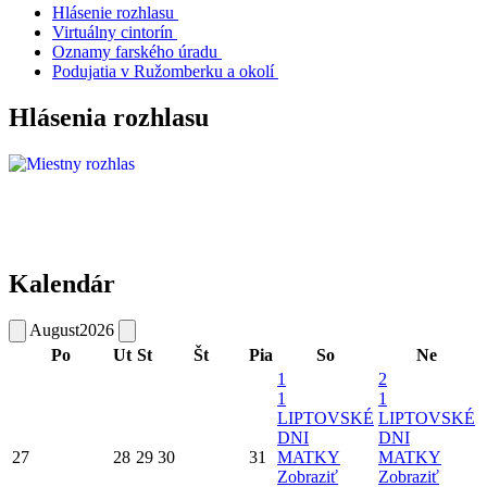
Hlásenie rozhlasu
Virtuálny cintorín
Oznamy farského úradu
Podujatia v Ružomberku a okolí
Hlásenia rozhlasu
Kalendár
August
2026
Po
Ut
St
Št
Pia
So
Ne
1
2
1
1
LIPTOVSKÉ
LIPTOVSKÉ
DNI
DNI
27
28
29
30
31
MATKY
MATKY
Zobraziť
Zobraziť