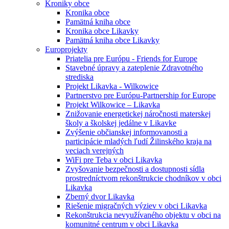
Kroniky obce
Kronika obce
Pamätná kniha obce
Kronika obce Likavky
Pamätná kniha obce Likavky
Europrojekty
Priatelia pre Európu - Friends for Europe
Stavebné úpravy a zateplenie Zdravotného
strediska
Projekt Likavka - Wilkowice
Partnerstvo pre Európu-Partnership for Europe
Projekt Wilkowice – Likavka
Znižovanie energetickej náročnosti materskej
školy a školskej jedálne v Likavke
Zvýšenie občianskej informovanosti a
participácie mladých ľudí Žilinského kraja na
veciach verejných
WiFi pre Teba v obci Likavka
Zvyšovanie bezpečnosti a dostupnosti sídla
prostredníctvom rekonštrukcie chodníkov v obci
Likavka
Zberný dvor Likavka
Riešenie migračných výziev v obci Likavka
Rekonštrukcia nevyužívaného objektu v obci na
komunitné centrum v obci Likavka