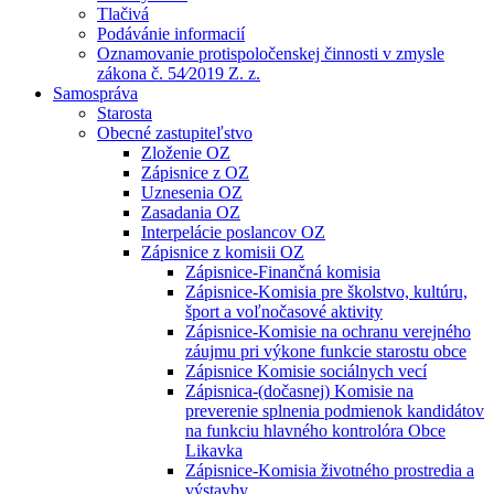
Tlačivá
Podávánie informacií
Oznamovanie protispoločenskej činnosti v zmysle
zákona č. 54⁄2019 Z. z.
Samospráva
Starosta
Obecné zastupiteľstvo
Zloženie OZ
Zápisnice z OZ
Uznesenia OZ
Zasadania OZ
Interpelácie poslancov OZ
Zápisnice z komisii OZ
Zápisnice-Finančná komisia
Zápisnice-Komisia pre školstvo, kultúru,
šport a voľnočasové aktivity
Zápisnice-Komisie na ochranu verejného
záujmu pri výkone funkcie starostu obce
Zápisnice Komisie sociálnych vecí
Zápisnica-(dočasnej) Komisie na
preverenie splnenia podmienok kandidátov
na funkciu hlavného kontrolóra Obce
Likavka
Zápisnice-Komisia životného prostredia a
výstavby