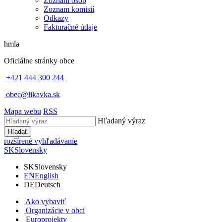
Zoznam osôb
Zoznam komisií
Odkazy
Fakturačné údaje
hmla
Oficiálne stránky obce
+421 444 300 244
obec@likavka.sk
Mapa webu
RSS
Hľadaný výraz
Hľadať
rozšírené vyhľadávanie
SK
Slovensky
SK
Slovensky
EN
English
DE
Deutsch
Ako vybaviť
Organizácie v obci
Europrojekty