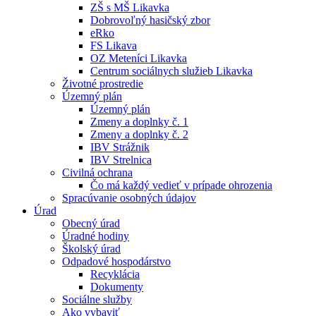
ZŠ s MŠ Likavka
Dobrovoľný hasičský zbor
eRko
FS Likava
OZ Meteníci Likavka
Centrum sociálnych služieb Likavka
Životné prostredie
Územný plán
Územný plán
Zmeny a doplnky č. 1
Zmeny a doplnky č. 2
IBV Strážnik
IBV Strelnica
Civilná ochrana
Čo má každý vedieť v prípade ohrozenia
Spracúvanie osobných údajov
Úrad
Obecný úrad
Úradné hodiny
Školský úrad
Odpadové hospodárstvo
Recyklácia
Dokumenty
Sociálne služby
Ako vybaviť