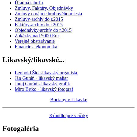
Úradná tabuľa
Zmluvy, Faktúry, Objednávky
Zmluvy o nájme hrobového miesta
Zmluvy-archív do r.2015
Faktúry-archív do r.2015
Objednávky-archív do r.2015
Zakázky nad 5000 Eur
Verejné obstarávanie
Financie a ekonomika
Likavský/likavské...
Leopold Šida-likavský organista
Ján Guráň - likavský maliar
Juraj Guráň - likavský grafik
Miro Brtko - likavský fotograf
Bociany v Likavke
Kŕmidlo pre vtáčiky
Fotogaléria