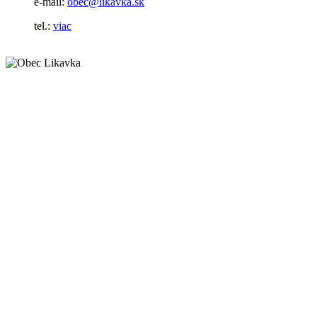
e-mail:
obec@likavka.sk
tel.:
viac