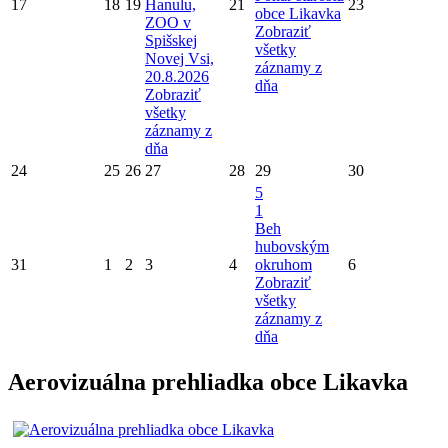
17
18
19
Hanulu,
21
23
obce Likavka
ZOO v
Zobraziť
Spišskej
všetky
Novej Vsi,
záznamy z
20.8.2026
dňa
Zobraziť
všetky
záznamy z
dňa
24
25
26
27
28
29
30
5
1
Beh
hubovským
31
1
2
3
4
okruhom
6
Zobraziť
všetky
záznamy z
dňa
Aerovizuálna prehliadka obce Likavka