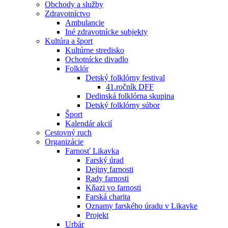
Obchody a služby
Zdravotníctvo
Ambulancie
Iné zdravotnícke subjekty
Kultúra a šport
Kultúrne stredisko
Ochotnícke divadlo
Folklór
Detský folklórny festival
41.ročník DFF
Dedinská folklórna skupina
Detský folklórny súbor
Šport
Kalendár akcií
Cestovný ruch
Organizácie
Farnosť Likavka
Farský úrad
Dejiny farnosti
Rady farnosti
Kňazi vo farnosti
Farská charita
Oznamy farského úradu v Likavke
Projekt
Urbár