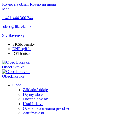
Rovno na obsah
Rovno na menu
Menu
+421 444 300 244
obec@likavka.sk
SK
Slovensky
SK
Slovensky
EN
English
DE
Deutsch
Obec
Likavka
Obec
Likavka
Obec
Základné údaje
Dejiny obce
Obecné noviny
Hrad Likava
Ocenenia a uznania pre obec
Zaujímavosti