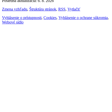
Posledná aktualizácia: 6. 8. 2026
Zmena vzhľadu
,
Štruktúra stránok
,
RSS
,
Vytlačiť
Vyhlásenie o prístupnosti
,
Cookies
,
Vyhlásenie o ochrane súkromia
,
Webové sídlo