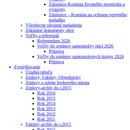
Zápisnice-Komisia životného prostredia a
výstavby
Zápisnice – Komisia na ochranu verejného
poriadku
Všeobecne záväzné nariadenia
Základné dokumenty obce
Voľby a referendá
Referendum 2026
Voľby do orgánov samosprávy obcí 2026
Príprava
Voľby do orgánov samosprávnych krajov 2026
Príprava
Zverejňovanie
Úradná tabuľa
Zmluvy, Faktúry, Objednávky
Zmluvy o nájme hrobového miesta
Zmluvy-archív do r.2015
Rok 2016
Rok 2015
Rok 2014
Rok 2013
Rok 2012
Rok 2011
Faktúry-archív do r.2015
Rok 2015