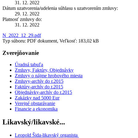
31. 12. 2022
Dátum uzatvorenia/udelenia súhlasu s uzatvorením zmluvy:
29. 12. 2022
Platnosť zmluvy do:
31. 12. 2022
N_2022_12_29.pdf
Typ súboru: PDF dokument, Veľkosť: 183,02 kB
Zverejňovanie
Úradná tabuľa
Zmluvy, Faktúry, Objednávky
Zmluvy o nájme hrobového miesta
Zmluvy-archív do r.2015
Faktúry-archív do r.2015
Objednávky-archív do r.2015
Zakázky nad 5000 Eur
Verejné obstarávanie
Financie a ekonomika
Likavský/likavské...
Leopold Šida-likavský organista