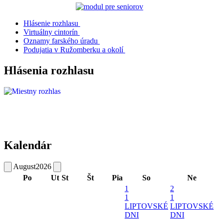
Hlásenie rozhlasu
Virtuálny cintorín
Oznamy farského úradu
Podujatia v Ružomberku a okolí
Hlásenia rozhlasu
Kalendár
August
2026
Po
Ut
St
Št
Pia
So
Ne
1
2
1
1
LIPTOVSKÉ
LIPTOVSKÉ
DNI
DNI