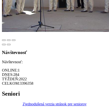
Návštevnosť
Návštevnosť:
ONLINE:
1
DNES:
284
TÝŽDEŇ:
2022
CELKOM:
3396358
Seniori
Zjednodušená verzia stránok pre seniorov