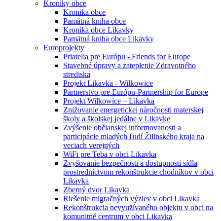
Kroniky obce
Kronika obce
Pamätná kniha obce
Kronika obce Likavky
Pamätná kniha obce Likavky
Europrojekty
Priatelia pre Európu - Friends for Europe
Stavebné úpravy a zateplenie Zdravotného
strediska
Projekt Likavka - Wilkowice
Partnerstvo pre Európu-Partnership for Europe
Projekt Wilkowice – Likavka
Znižovanie energetickej náročnosti materskej
školy a školskej jedálne v Likavke
Zvýšenie občianskej informovanosti a
participácie mladých ľudí Žilinského kraja na
veciach verejných
WiFi pre Teba v obci Likavka
Zvyšovanie bezpečnosti a dostupnosti sídla
prostredníctvom rekonštrukcie chodníkov v obci
Likavka
Zberný dvor Likavka
Riešenie migračných výziev v obci Likavka
Rekonštrukcia nevyužívaného objektu v obci na
komunitné centrum v obci Likavka