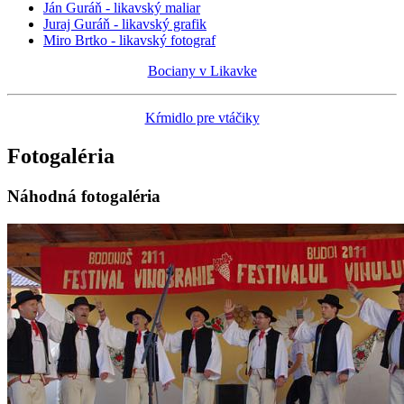
Ján Guráň - likavský maliar
Juraj Guráň - likavský grafik
Miro Brtko - likavský fotograf
Bociany v Likavke
Kŕmidlo pre vtáčiky
Fotogaléria
Náhodná fotogaléria