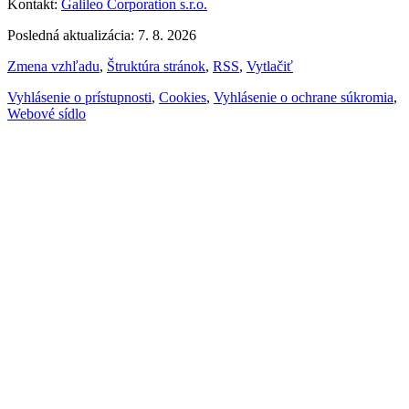
Kontakt:
Galileo Corporation s.r.o.
Posledná aktualizácia: 7. 8. 2026
Zmena vzhľadu
,
Štruktúra stránok
,
RSS
,
Vytlačiť
Vyhlásenie o prístupnosti
,
Cookies
,
Vyhlásenie o ochrane súkromia
,
Webové sídlo