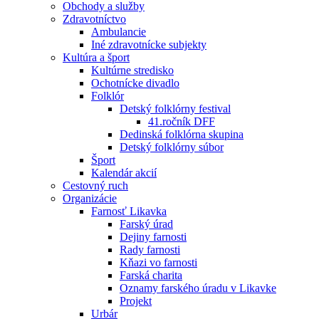
Obchody a služby
Zdravotníctvo
Ambulancie
Iné zdravotnícke subjekty
Kultúra a šport
Kultúrne stredisko
Ochotnícke divadlo
Folklór
Detský folklórny festival
41.ročník DFF
Dedinská folklórna skupina
Detský folklórny súbor
Šport
Kalendár akcií
Cestovný ruch
Organizácie
Farnosť Likavka
Farský úrad
Dejiny farnosti
Rady farnosti
Kňazi vo farnosti
Farská charita
Oznamy farského úradu v Likavke
Projekt
Urbár