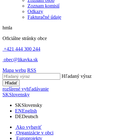
Zoznam osôb
Zoznam komisií
Odkazy
Fakturačné údaje
hmla
Oficiálne stránky obce
+421 444 300 244
obec@likavka.sk
Mapa webu
RSS
Hľadaný výraz
Hľadať
rozšírené vyhľadávanie
SK
Slovensky
SK
Slovensky
EN
English
DE
Deutsch
Ako vybaviť
Organizácie v obci
Europrojekty