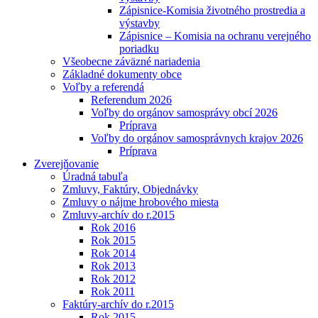
Zápisnice-Komisia životného prostredia a
výstavby
Zápisnice – Komisia na ochranu verejného
poriadku
Všeobecne záväzné nariadenia
Základné dokumenty obce
Voľby a referendá
Referendum 2026
Voľby do orgánov samosprávy obcí 2026
Príprava
Voľby do orgánov samosprávnych krajov 2026
Príprava
Zverejňovanie
Úradná tabuľa
Zmluvy, Faktúry, Objednávky
Zmluvy o nájme hrobového miesta
Zmluvy-archív do r.2015
Rok 2016
Rok 2015
Rok 2014
Rok 2013
Rok 2012
Rok 2011
Faktúry-archív do r.2015
Rok 2015