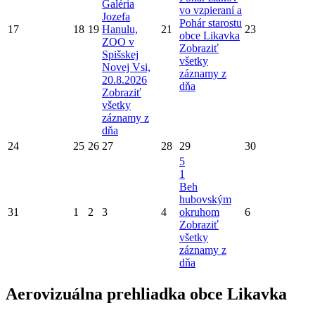
Galéria
vo vzpieraní a
Jozefa
Pohár starostu
17
18
19
Hanulu,
21
23
obce Likavka
ZOO v
Zobraziť
Spišskej
všetky
Novej Vsi,
záznamy z
20.8.2026
dňa
Zobraziť
všetky
záznamy z
dňa
24
25
26
27
28
29
30
5
1
Beh
hubovským
31
1
2
3
4
okruhom
6
Zobraziť
všetky
záznamy z
dňa
Aerovizuálna prehliadka obce Likavka