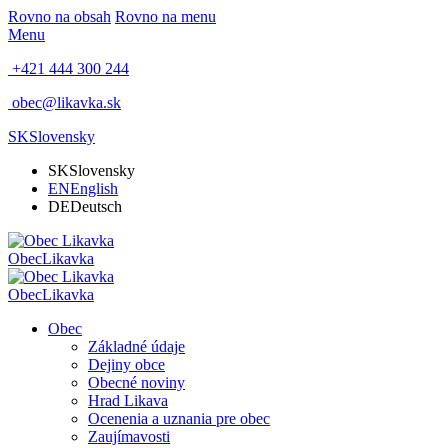
Rovno na obsah
Rovno na menu
Menu
+421 444 300 244
obec@likavka.sk
SK
Slovensky
SK
Slovensky
EN
English
DE
Deutsch
Obec
Likavka
Obec
Likavka
Obec
Základné údaje
Dejiny obce
Obecné noviny
Hrad Likava
Ocenenia a uznania pre obec
Zaujímavosti