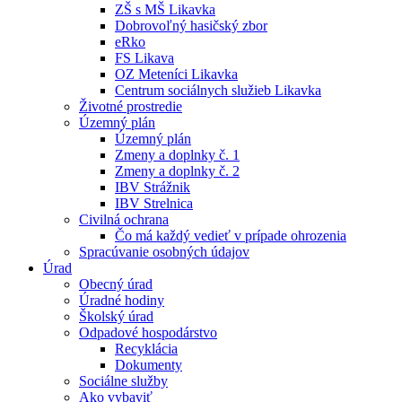
ZŠ s MŠ Likavka
Dobrovoľný hasičský zbor
eRko
FS Likava
OZ Meteníci Likavka
Centrum sociálnych služieb Likavka
Životné prostredie
Územný plán
Územný plán
Zmeny a doplnky č. 1
Zmeny a doplnky č. 2
IBV Strážnik
IBV Strelnica
Civilná ochrana
Čo má každý vedieť v prípade ohrozenia
Spracúvanie osobných údajov
Úrad
Obecný úrad
Úradné hodiny
Školský úrad
Odpadové hospodárstvo
Recyklácia
Dokumenty
Sociálne služby
Ako vybaviť