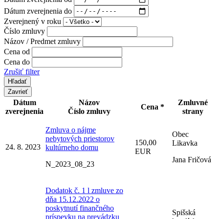
Dátum zverejnenia do
Zverejnený v roku
Číslo zmluvy
Názov / Predmet zmluvy
Cena od
Cena do
Zrušiť filter
Zavrieť
Dátum
Názov
Zmluvné
Cena *
zverejnenia
Číslo zmluvy
strany
Zmluva o nájme
Obec
nebytových priestorov
150,00
Likavka
24. 8. 2023
kultúrneho domu
EUR
Jana Fričová
N_2023_08_23
Dodatok č. 1 l zmluve zo
dňa 15.12.2022 o
poskytnutí finančného
Spišská
príspevku na prevádzku