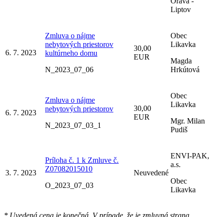
Orava -
Liptov
Zmluva o nájme
Obec
nebytových priestorov
Likavka
30,00
6. 7. 2023
kultúrneho domu
EUR
Magda
N_2023_07_06
Hrkútová
Obec
Zmluva o nájme
Likavka
30,00
nebytových priestorov
6. 7. 2023
EUR
Mgr. Milan
N_2023_07_03_1
Pudiš
ENVI-PAK,
Príloha č. 1 k Zmluve č.
a.s.
Z07082015010
3. 7. 2023
Neuvedené
Obec
O_2023_07_03
Likavka
* Uvedená cena je konečná. V prípade, že je zmluvná strana