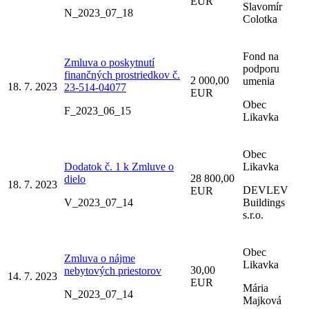
EUR
Slavomír
N_2023_07_18
Colotka
Fond na
Zmluva o poskytnutí
podporu
finančných prostriedkov č.
2 000,00
umenia
18. 7. 2023
23-514-04077
EUR
Obec
F_2023_06_15
Likavka
Obec
Dodatok č. 1 k Zmluve o
Likavka
28 800,00
dielo
18. 7. 2023
DEVLEV
EUR
V_2023_07_14
Buildings
s.r.o.
Obec
Zmluva o nájme
Likavka
30,00
nebytových priestorov
14. 7. 2023
EUR
Mária
N_2023_07_14
Majková