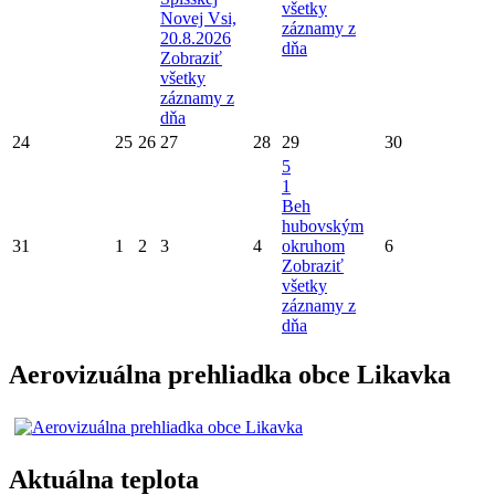
všetky
Novej Vsi,
záznamy z
20.8.2026
dňa
Zobraziť
všetky
záznamy z
dňa
24
25
26
27
28
29
30
5
1
Beh
hubovským
31
1
2
3
4
okruhom
6
Zobraziť
všetky
záznamy z
dňa
Aerovizuálna prehliadka obce Likavka
Aktuálna teplota