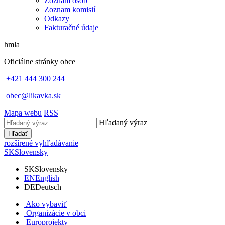
Zoznam osôb
Zoznam komisií
Odkazy
Fakturačné údaje
hmla
Oficiálne stránky obce
+421 444 300 244
obec@likavka.sk
Mapa webu
RSS
Hľadaný výraz
Hľadať
rozšírené vyhľadávanie
SK
Slovensky
SK
Slovensky
EN
English
DE
Deutsch
Ako vybaviť
Organizácie v obci
Europrojekty