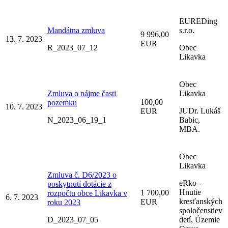
EUREDing
Mandátna zmluva
s.r.o.
9 996,00
13. 7. 2023
EUR
R_2023_07_12
Obec
Likavka
Obec
Zmluva o nájme časti
Likavka
100,00
pozemku
10. 7. 2023
JUDr. Lukáš
EUR
N_2023_06_19_1
Babic,
MBA.
Obec
Likavka
Zmluva č. D6/2023 o
eRko -
poskytnutí dotácie z
Hnutie
1 700,00
rozpočtu obce Likavka v
6. 7. 2023
kresťanských
EUR
roku 2023
spoločenstiev
D_2023_07_05
detí, Územie