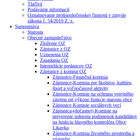
Tlačivá
Podávánie informacií
Oznamovanie protispoločenskej činnosti v zmysle
zákona č. 54⁄2019 Z. z.
Samospráva
Starosta
Obecné zastupiteľstvo
Zloženie OZ
Zápisnice z OZ
Uznesenia OZ
Zasadania OZ
Interpelácie poslancov OZ
Zápisnice z komisii OZ
Zápisnice-Finančná komisia
Zápisnice-Komisia pre školstvo, kultúru,
šport a voľnočasové aktivity
Zápisnice-Komisie na ochranu verejného
záujmu pri výkone funkcie starostu obce
Zápisnice Komisie sociálnych vecí
Zápisnica-(dočasnej) Komisie na
preverenie splnenia podmienok kandidátov
na funkciu hlavného kontrolóra Obce
Likavka
Zápisnice-Komisia životného prostredia a
výstavby