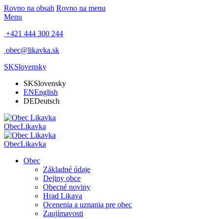
Rovno na obsah
Rovno na menu
Menu
+421 444 300 244
obec@likavka.sk
SK
Slovensky
SK
Slovensky
EN
English
DE
Deutsch
Obec
Likavka
Obec
Likavka
Obec
Základné údaje
Dejiny obce
Obecné noviny
Hrad Likava
Ocenenia a uznania pre obec
Zaujímavosti