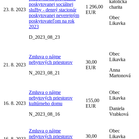
katolícka
poskytovanej sociálnej
1 296,00
charita
23. 8. 2023
služby - denný stacionár
EUR
poskytovanej neverejným
Obec
poskytovateľom na rok
Likavka
2023
D_2023_08_23
Obec
Zmluva o nájme
Likavka
30,00
nebytových priestorov
21. 8. 2023
EUR
Anna
N_2023_08_21
Martonová
Zmluva o nájme
Obec
nebytových priestorov
Likavka
155,00
16. 8. 2023
kultúrneho domu
EUR
Daniela
N_2023_08_16
Vrabková
Zmluva o nájme
Obec
30,00
nebytových priestorov
Likavka
16. 8. 2023