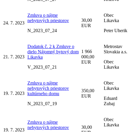
Zmluva o nájme
Obec
30,00
nebytových priestorov
Likavka
24. 7. 2023
EUR
N_2023_07_24
Peter Uherik
Dodatok č. 2 k Zmluve o
Metrostav
1 966
dielo Nájomný bytový dom
Slovakia a.s.
21. 7. 2023
000,00
Likavka
Obec
EUR
V_2023_07_21
Likavka
Zmluva o nájme
Obec
nebytových priestorov
Likavka
350,00
19. 7. 2023
kultúrneho domu
EUR
Eduard
N_2023_07_19
Zubaj
Obec
Zmluva o nájme
Likavka
30,00
nebytových priestorov
19. 7. 2023