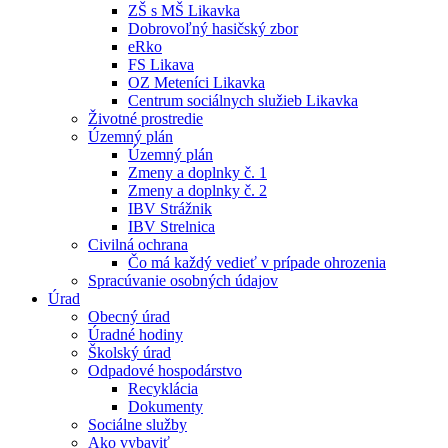
ZŠ s MŠ Likavka
Dobrovoľný hasičský zbor
eRko
FS Likava
OZ Meteníci Likavka
Centrum sociálnych služieb Likavka
Životné prostredie
Územný plán
Územný plán
Zmeny a doplnky č. 1
Zmeny a doplnky č. 2
IBV Strážnik
IBV Strelnica
Civilná ochrana
Čo má každý vedieť v prípade ohrozenia
Spracúvanie osobných údajov
Úrad
Obecný úrad
Úradné hodiny
Školský úrad
Odpadové hospodárstvo
Recyklácia
Dokumenty
Sociálne služby
Ako vybaviť