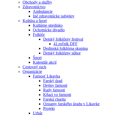
Obchody a služby
Zdravotníctvo
Ambulancie
Iné zdravotnícke subjekty
Kultúra a šport
Kultúrne stredisko
Ochotnícke divadlo
Folklór
Detský folklórny festival
41.ročník DFF
Dedinská folklórna skupina
Detský folklórny súbor
Šport
Kalendár akcií
Cestovný ruch
Organizácie
Farnosť Likavka
Farský úrad
Dejiny farnosti
Rady farnosti
Kňazi vo farnosti
Farská charita
Oznamy farského úradu v Likavke
Projekt
Urbár