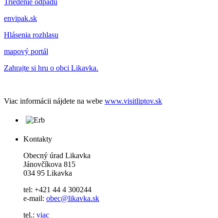
Triedenie odpadu
envipak.sk
Hlásenia rozhlasu
mapový portál
Zahrajte si hru o obci Likavka.
Viac informácii nájdete na webe
www.visitliptov.sk
Kontakty
Obecný úrad Likavka
Jánovčíkova 815
034 95 Likavka
tel: +421 44 4 300244
e-mail:
obec@likavka.sk
tel.:
viac