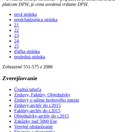
platcom DPH, je cena uvedená vrátane DPH.
prvá stránka
predchádzajúca stránka
21
22
23
24
25
ďalšia stránka
posledná stránka
Zobrazené
551
-
575
z 2086
Zverejňovanie
Úradná tabuľa
Zmluvy, Faktúry, Objednávky
Zmluvy o nájme hrobového miesta
Zmluvy-archív do r.2015
Faktúry-archív do r.2015
Objednávky-archív do r.2015
Zakázky nad 5000 Eur
Verejné obstarávanie
Financie a ekonomika