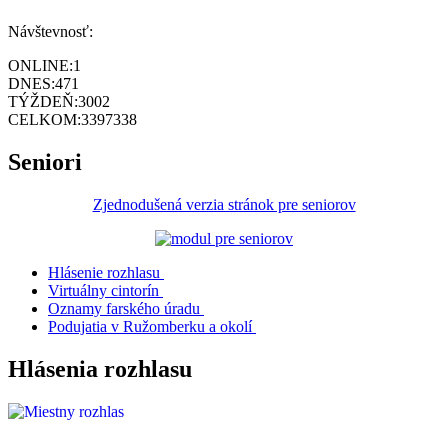
Návštevnosť:
ONLINE:
1
DNES:
471
TÝŽDEŇ:
3002
CELKOM:
3397338
Seniori
Zjednodušená verzia stránok pre seniorov
Hlásenie rozhlasu
Virtuálny cintorín
Oznamy farského úradu
Podujatia v Ružomberku a okolí
Hlásenia rozhlasu