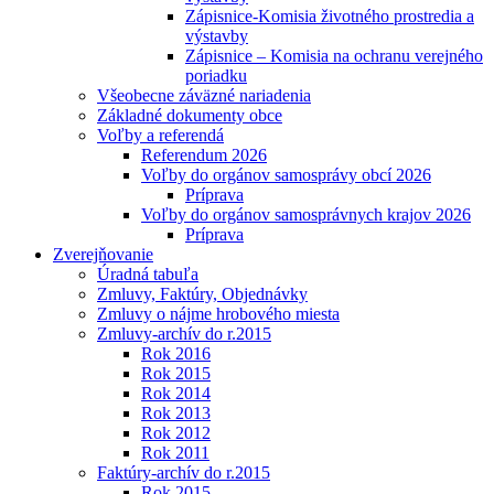
Zápisnice-Komisia životného prostredia a
výstavby
Zápisnice – Komisia na ochranu verejného
poriadku
Všeobecne záväzné nariadenia
Základné dokumenty obce
Voľby a referendá
Referendum 2026
Voľby do orgánov samosprávy obcí 2026
Príprava
Voľby do orgánov samosprávnych krajov 2026
Príprava
Zverejňovanie
Úradná tabuľa
Zmluvy, Faktúry, Objednávky
Zmluvy o nájme hrobového miesta
Zmluvy-archív do r.2015
Rok 2016
Rok 2015
Rok 2014
Rok 2013
Rok 2012
Rok 2011
Faktúry-archív do r.2015
Rok 2015