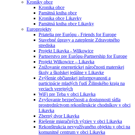
Kroniky obce
Kronika obce
Pamätná kniha obce
Kronika obce Likavky
Pamätná kniha obce Likavky
Europrojekty
Priatelia pre Európu - Friends for Europe
Stavebné úpravy a zateplenie Zdravotného
strediska
Projekt Likavka - Wilkowice
Partnerstvo pre Európu-Partnership for Europe
Projekt Wilkowice – Likavka
Znižovanie energetickej náročnosti materskej
školy a školskej jedálne v Likavke
Zvýšenie občianskej informovanosti a
participácie mladých ľudí Žilinského kraja na
veciach verejných
WiFi pre Teba v obci Likavka
Zvyšovanie bezpečnosti a dostupnosti sídla
prostredníctvom rekonštrukcie chodníkov v obci
Likavka
Zberný dvor Likavka
Riešenie migračných výziev v obci Likavka
Rekonštrukcia nevyužívaného objektu v obci na
komunitné centrum v obci Likavka