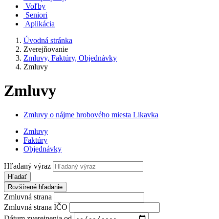
Voľby
Seniori
Aplikácia
Úvodná stránka
Zverejňovanie
Zmluvy, Faktúry, Objednávky
Zmluvy
Zmluvy
Zmluvy o nájme hrobového miesta Likavka
Zmluvy
Faktúry
Objednávky
Hľadaný výraz
Hľadať
Rozšírené hľadanie
Zmluvná strana
Zmluvná strana IČO
Dátum zverejnenia od