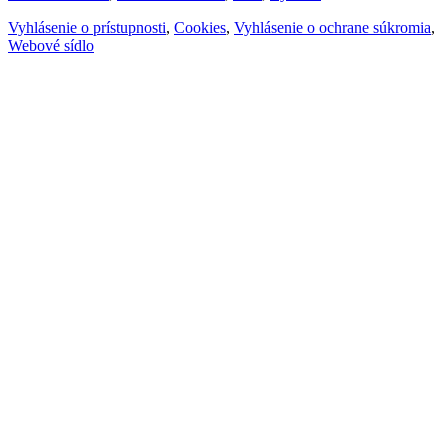
Vyhlásenie o prístupnosti
,
Cookies
,
Vyhlásenie o ochrane súkromia
,
Webové sídlo