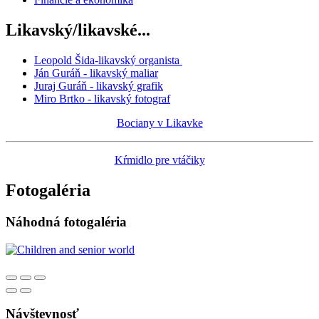
Likavský/likavské...
Leopold Šida-likavský organista
Ján Guráň - likavský maliar
Juraj Guráň - likavský grafik
Miro Brtko - likavský fotograf
Bociany v Likavke
Kŕmidlo pre vtáčiky
Fotogaléria
Náhodná fotogaléria
Návštevnosť