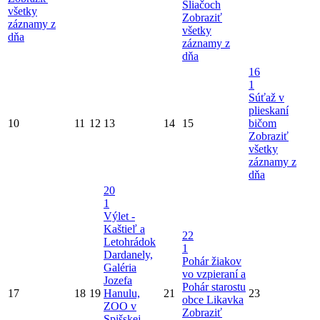
Sliačoch
všetky
Zobraziť
záznamy z
všetky
dňa
záznamy z
dňa
16
1
Súťaž v
plieskaní
10
11
12
13
14
15
bičom
Zobraziť
všetky
záznamy z
dňa
20
1
Výlet -
Kaštieľ a
22
Letohrádok
1
Dardanely,
Pohár žiakov
Galéria
vo vzpieraní a
Jozefa
Pohár starostu
17
18
19
Hanulu,
21
23
obce Likavka
ZOO v
Zobraziť
Spišskej