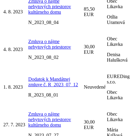
Zmluva o nájme
Obec
nebytových priestorov
Likavka
85,50
4. 8. 2023
kultúrneho domu
EUR
Otília
N_2023_08_04
Uramová
Obec
Zmluva o nájme
Likavka
30,00
nebytových priestorov
4. 8. 2023
EUR
Denisa
N_2023_08_02
Halušková
EUREDing
Dodatok k Mandátnej
s.r.o.
zmluve č. R_2023_07_12
1. 8. 2023
Neuvedené
Obec
R_2023_08_01
Likavka
Zmluva o nájme
Obec
nebytových priestorov
Likavka
30,00
27. 7. 2023
kultúrneho domu
EUR
Mária
N_2023_07_27
Krížová