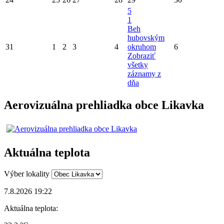
5
1
Beh
hubovským
31
1
2
3
4
okruhom
6
Zobraziť
všetky
záznamy z
dňa
Aerovizuálna prehliadka obce Likavka
Aktuálna teplota
Výber lokality
7.8.2026 19:22
Aktuálna teplota: