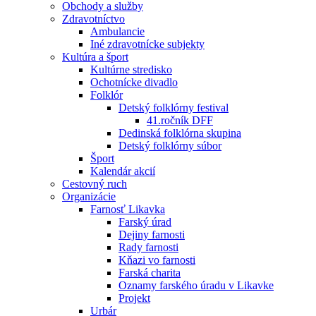
Obchody a služby
Zdravotníctvo
Ambulancie
Iné zdravotnícke subjekty
Kultúra a šport
Kultúrne stredisko
Ochotnícke divadlo
Folklór
Detský folklórny festival
41.ročník DFF
Dedinská folklórna skupina
Detský folklórny súbor
Šport
Kalendár akcií
Cestovný ruch
Organizácie
Farnosť Likavka
Farský úrad
Dejiny farnosti
Rady farnosti
Kňazi vo farnosti
Farská charita
Oznamy farského úradu v Likavke
Projekt
Urbár