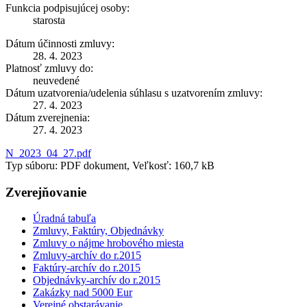
Funkcia podpisujúcej osoby:
starosta
Dátum účinnosti zmluvy:
28. 4. 2023
Platnosť zmluvy do:
neuvedené
Dátum uzatvorenia/udelenia súhlasu s uzatvorením zmluvy:
27. 4. 2023
Dátum zverejnenia:
27. 4. 2023
N_2023_04_27.pdf
Typ súboru: PDF dokument, Veľkosť: 160,7 kB
Zverejňovanie
Úradná tabuľa
Zmluvy, Faktúry, Objednávky
Zmluvy o nájme hrobového miesta
Zmluvy-archív do r.2015
Faktúry-archív do r.2015
Objednávky-archív do r.2015
Zakázky nad 5000 Eur
Verejné obstarávanie