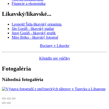
Financie a ekonomika
Likavský/likavské...
Leopold Šida-likavský organista
Ján Guráň - likavský maliar
Juraj Guráň - likavský grafik
Miro Brtko - likavský fotograf
Bociany v Likavke
Kŕmidlo pre vtáčiky
Fotogaléria
Náhodná fotogaléria