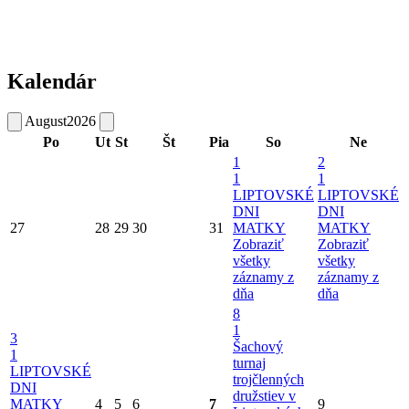
Kalendár
August
2026
Po
Ut
St
Št
Pia
So
Ne
1
2
1
1
LIPTOVSKÉ
LIPTOVSKÉ
DNI
DNI
27
28
29
30
31
MATKY
MATKY
Zobraziť
Zobraziť
všetky
všetky
záznamy z
záznamy z
dňa
dňa
8
1
3
Šachový
1
turnaj
LIPTOVSKÉ
trojčlenných
DNI
družstiev v
MATKY
4
5
6
7
9