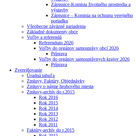
Zápisnice-Komisia životného prostredia a
výstavby
Zápisnice – Komisia na ochranu verejného
poriadku
Všeobecne záväzné nariadenia
Základné dokumenty obce
Voľby a referendá
Referendum 2026
Voľby do orgánov samosprávy obcí 2026
Príprava
Voľby do orgánov samosprávnych krajov 2026
Príprava
Zverejňovanie
Úradná tabuľa
Zmluvy, Faktúry, Objednávky
Zmluvy o nájme hrobového miesta
Zmluvy-archív do r.2015
Rok 2016
Rok 2015
Rok 2014
Rok 2013
Rok 2012
Rok 2011
Faktúry-archív do r.2015
Rok 2015