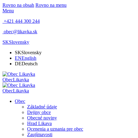
Rovno na obsah
Rovno na menu
Menu
+421 444 300 244
obec@likavka.sk
SK
Slovensky
SK
Slovensky
EN
English
DE
Deutsch
Obec
Likavka
Obec
Likavka
Obec
Základné údaje
Dejiny obce
Obecné noviny
Hrad Likava
Ocenenia a uznania pre obec
Zaujímavosti