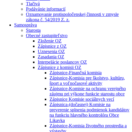
Tlačivá
Podávánie informacií
Oznamovanie protispoločenskej činnosti v zmysle
zákona č. 54⁄2019 Z. z.
Samospráva
Starosta
Obecné zastupiteľstvo
Zloženie OZ
Zápisnice z OZ
Uznesenia OZ
Zasadania OZ
Interpelácie poslancov OZ
Zápisnice z komisii OZ
Zápisnice-Finančná komisia
Zápisnice-Komisia pre školstvo, kultúru,
šport a voľnočasové aktivity
Zápisnice-Komisie na ochranu verejného
záujmu pri výkone funkcie starostu obce
Zápisnice Komisie sociálnych vecí
Zápisnica-(dočasnej) Komisie na
preverenie splnenia podmienok kandidátov
na funkciu hlavného kontrolóra Obce
Likavka
Zápisnice-Komisia životného prostredia a
výstavby