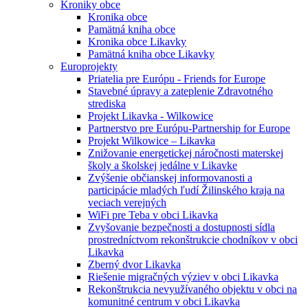
Kroniky obce
Kronika obce
Pamätná kniha obce
Kronika obce Likavky
Pamätná kniha obce Likavky
Europrojekty
Priatelia pre Európu - Friends for Europe
Stavebné úpravy a zateplenie Zdravotného
strediska
Projekt Likavka - Wilkowice
Partnerstvo pre Európu-Partnership for Europe
Projekt Wilkowice – Likavka
Znižovanie energetickej náročnosti materskej
školy a školskej jedálne v Likavke
Zvýšenie občianskej informovanosti a
participácie mladých ľudí Žilinského kraja na
veciach verejných
WiFi pre Teba v obci Likavka
Zvyšovanie bezpečnosti a dostupnosti sídla
prostredníctvom rekonštrukcie chodníkov v obci
Likavka
Zberný dvor Likavka
Riešenie migračných výziev v obci Likavka
Rekonštrukcia nevyužívaného objektu v obci na
komunitné centrum v obci Likavka