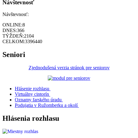
Návštevnosť
Návštevnosť:
ONLINE:
8
DNES:
366
TÝŽDEŇ:
2104
CELKOM:
3396440
Seniori
Zjednodušená verzia stránok pre seniorov
Hlásenie rozhlasu
Virtuálny cintorín
Oznamy farského úradu
Podujatia v Ružomberku a okolí
Hlásenia rozhlasu