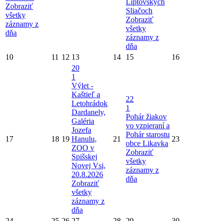
Liptovských
Zobraziť
Sliačoch
všetky
Zobraziť
záznamy z
všetky
dňa
záznamy z
dňa
10
11
12
13
14
15
16
20
1
Výlet -
Kaštieľ a
22
Letohrádok
1
Dardanely,
Pohár žiakov
Galéria
vo vzpieraní a
Jozefa
Pohár starostu
17
18
19
Hanulu,
21
23
obce Likavka
ZOO v
Zobraziť
Spišskej
všetky
Novej Vsi,
záznamy z
20.8.2026
dňa
Zobraziť
všetky
záznamy z
dňa
24
25
26
27
28
29
30