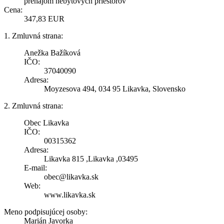
prenájom nebytových priestorov
Cena:
347,83 EUR
1. Zmluvná strana:
Anežka Bažíková
IČO:
37040090
Adresa:
Moyzesova 494, 034 95 Likavka, Slovensko
2. Zmluvná strana:
Obec Likavka
IČO:
00315362
Adresa:
Likavka 815 ,Likavka ,03495
E-mail:
obec@likavka.sk
Web:
www.likavka.sk
Meno podpisujúcej osoby:
Marián Javorka