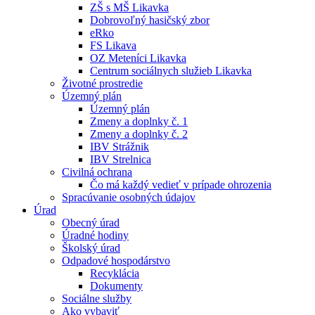
ZŠ s MŠ Likavka
Dobrovoľný hasičský zbor
eRko
FS Likava
OZ Meteníci Likavka
Centrum sociálnych služieb Likavka
Životné prostredie
Územný plán
Územný plán
Zmeny a doplnky č. 1
Zmeny a doplnky č. 2
IBV Strážnik
IBV Strelnica
Civilná ochrana
Čo má každý vedieť v prípade ohrozenia
Spracúvanie osobných údajov
Úrad
Obecný úrad
Úradné hodiny
Školský úrad
Odpadové hospodárstvo
Recyklácia
Dokumenty
Sociálne služby
Ako vybaviť