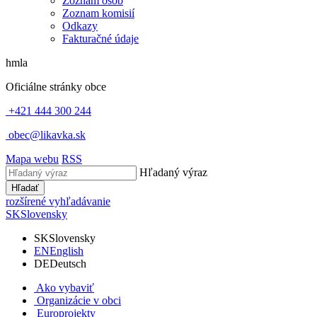
Zoznam osôb
Zoznam komisií
Odkazy
Fakturačné údaje
hmla
Oficiálne stránky obce
+421 444 300 244
obec@likavka.sk
Mapa webu
RSS
Hľadaný výraz
Hľadať
rozšírené vyhľadávanie
SK
Slovensky
SK
Slovensky
EN
English
DE
Deutsch
Ako vybaviť
Organizácie v obci
Europrojekty