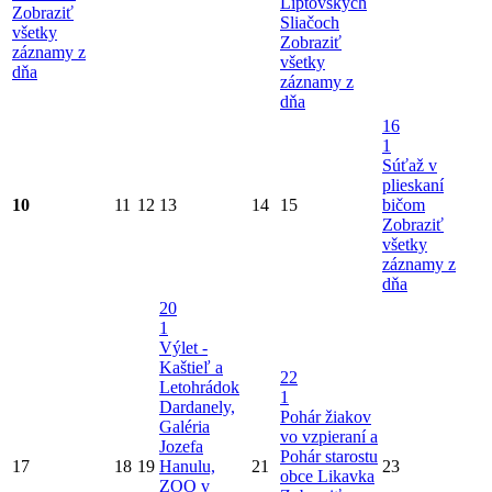
Liptovských
Zobraziť
Sliačoch
všetky
Zobraziť
záznamy z
všetky
dňa
záznamy z
dňa
16
1
Súťaž v
plieskaní
10
11
12
13
14
15
bičom
Zobraziť
všetky
záznamy z
dňa
20
1
Výlet -
Kaštieľ a
22
Letohrádok
1
Dardanely,
Pohár žiakov
Galéria
vo vzpieraní a
Jozefa
Pohár starostu
17
18
19
Hanulu,
21
23
obce Likavka
ZOO v