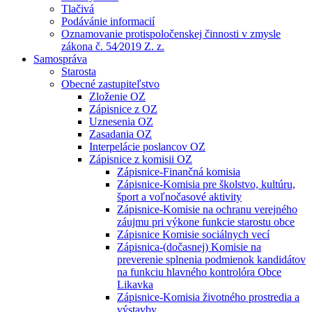
Tlačivá
Podávánie informacií
Oznamovanie protispoločenskej činnosti v zmysle
zákona č. 54⁄2019 Z. z.
Samospráva
Starosta
Obecné zastupiteľstvo
Zloženie OZ
Zápisnice z OZ
Uznesenia OZ
Zasadania OZ
Interpelácie poslancov OZ
Zápisnice z komisii OZ
Zápisnice-Finančná komisia
Zápisnice-Komisia pre školstvo, kultúru,
šport a voľnočasové aktivity
Zápisnice-Komisie na ochranu verejného
záujmu pri výkone funkcie starostu obce
Zápisnice Komisie sociálnych vecí
Zápisnica-(dočasnej) Komisie na
preverenie splnenia podmienok kandidátov
na funkciu hlavného kontrolóra Obce
Likavka
Zápisnice-Komisia životného prostredia a
výstavby