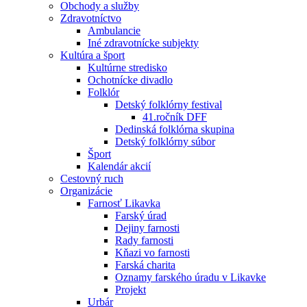
Obchody a služby
Zdravotníctvo
Ambulancie
Iné zdravotnícke subjekty
Kultúra a šport
Kultúrne stredisko
Ochotnícke divadlo
Folklór
Detský folklórny festival
41.ročník DFF
Dedinská folklórna skupina
Detský folklórny súbor
Šport
Kalendár akcií
Cestovný ruch
Organizácie
Farnosť Likavka
Farský úrad
Dejiny farnosti
Rady farnosti
Kňazi vo farnosti
Farská charita
Oznamy farského úradu v Likavke
Projekt
Urbár