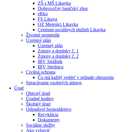
ZŠ s MŠ Likavka
Dobrovoľný hasičský zbor
eRko
FS Likava
OZ Meteníci Likavka
Centrum sociálnych služieb Likavka
Životné prostredie
Územný plán
Územný plán
Zmeny a doplnky č. 1
Zmeny a doplnky č. 2
IBV Strážnik
IBV Strelnica
Civilná ochrana
Čo má každý vedieť v prípade ohrozenia
Spracúvanie osobných údajov
Úrad
Obecný úrad
Úradné hodiny
Školský úrad
Odpadové hospodárstvo
Recyklácia
Dokumenty
Sociálne služby
Ako vybaviť