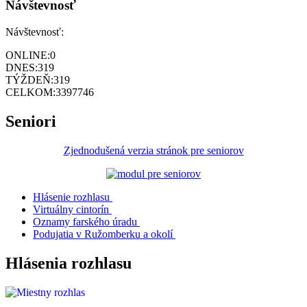
Návštevnosť
Návštevnosť:
ONLINE:
0
DNES:
319
TÝŽDEŇ:
319
CELKOM:
3397746
Seniori
Zjednodušená verzia stránok pre seniorov
Hlásenie rozhlasu
Virtuálny cintorín
Oznamy farského úradu
Podujatia v Ružomberku a okolí
Hlásenia rozhlasu