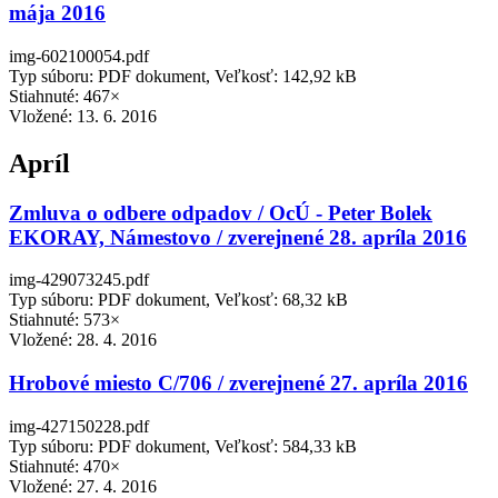
mája 2016
img-602100054.pdf
Typ súboru: PDF dokument, Veľkosť: 142,92 kB
Stiahnuté: 467×
Vložené:
13. 6. 2016
Apríl
Zmluva o odbere odpadov / OcÚ - Peter Bolek
EKORAY, Námestovo / zverejnené 28. apríla 2016
img-429073245.pdf
Typ súboru: PDF dokument, Veľkosť: 68,32 kB
Stiahnuté: 573×
Vložené:
28. 4. 2016
Hrobové miesto C/706 / zverejnené 27. apríla 2016
img-427150228.pdf
Typ súboru: PDF dokument, Veľkosť: 584,33 kB
Stiahnuté: 470×
Vložené:
27. 4. 2016