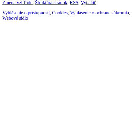
Zmena vzhľadu
,
Štruktúra stránok
,
RSS
,
Vytlačiť
Vyhlásenie o prístupnosti
,
Cookies
,
Vyhlásenie o ochrane súkromia
,
Webové sídlo