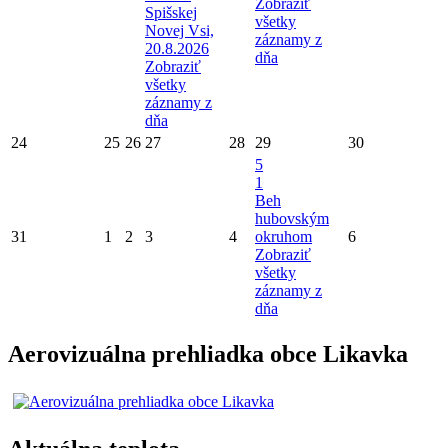
Zobraziť
Spišskej
všetky
Novej Vsi,
záznamy z
20.8.2026
dňa
Zobraziť
všetky
záznamy z
dňa
24
25
26
27
28
29
30
5
1
Beh
hubovským
31
1
2
3
4
okruhom
6
Zobraziť
všetky
záznamy z
dňa
Aerovizuálna prehliadka obce Likavka