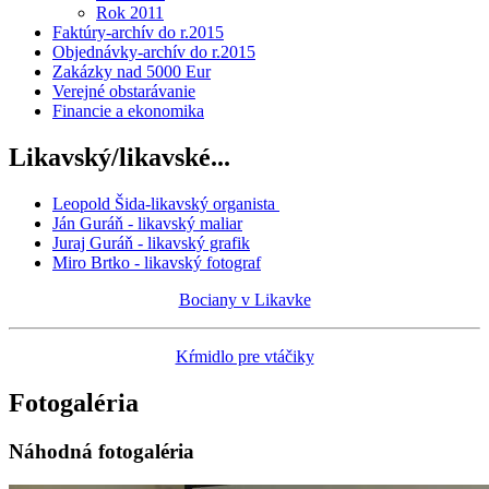
Rok 2011
Faktúry-archív do r.2015
Objednávky-archív do r.2015
Zakázky nad 5000 Eur
Verejné obstarávanie
Financie a ekonomika
Likavský/likavské...
Leopold Šida-likavský organista
Ján Guráň - likavský maliar
Juraj Guráň - likavský grafik
Miro Brtko - likavský fotograf
Bociany v Likavke
Kŕmidlo pre vtáčiky
Fotogaléria
Náhodná fotogaléria