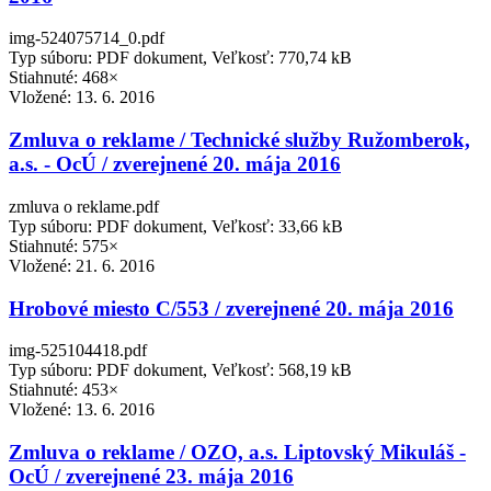
img-524075714_0.pdf
Typ súboru: PDF dokument, Veľkosť: 770,74 kB
Stiahnuté: 468×
Vložené:
13. 6. 2016
Zmluva o reklame / Technické služby Ružomberok,
a.s. - OcÚ / zverejnené 20. mája 2016
zmluva o reklame.pdf
Typ súboru: PDF dokument, Veľkosť: 33,66 kB
Stiahnuté: 575×
Vložené:
21. 6. 2016
Hrobové miesto C/553 / zverejnené 20. mája 2016
img-525104418.pdf
Typ súboru: PDF dokument, Veľkosť: 568,19 kB
Stiahnuté: 453×
Vložené:
13. 6. 2016
Zmluva o reklame / OZO, a.s. Liptovský Mikuláš -
OcÚ / zverejnené 23. mája 2016