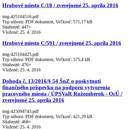
Hrobové miesto C/18 / zverejnené 25. apríla 2016
img-425104516.pdf
Typ súboru: PDF dokument, Veľkosť: 571,17 kB
Stiahnuté: 447×
Vložené:
25. 4. 2016
Hrobové miesto C/591 / zverejnené 25. apríla 2016
img-425104425.pdf
Typ súboru: PDF dokument, Veľkosť: 575,4 kB
Stiahnuté: 476×
Vložené:
25. 4. 2016
Dohoda č. 13/2016/§ 54 ŠnZ o poskytnutí
finančného príspevku na podporu vytvorenia
pracovného miesta / ÚPSVaR Ružomberok - OcÚ /
zverejnené 25. apríla 2016
img-425094743.pdf
Typ súboru: PDF dokument, Veľkosť: 421,29 kB
Stiahnuté: 468×
Vložené:
25. 4. 2016