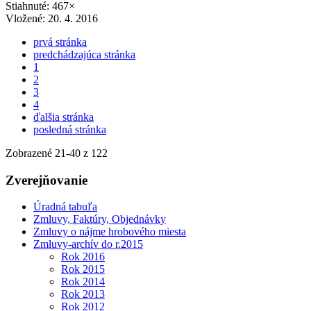
Stiahnuté: 467×
Vložené:
20. 4. 2016
prvá stránka
predchádzajúca stránka
1
2
3
4
ďalšia stránka
posledná stránka
Zobrazené
21
-
40
z 122
Zverejňovanie
Úradná tabuľa
Zmluvy, Faktúry, Objednávky
Zmluvy o nájme hrobového miesta
Zmluvy-archív do r.2015
Rok 2016
Rok 2015
Rok 2014
Rok 2013
Rok 2012