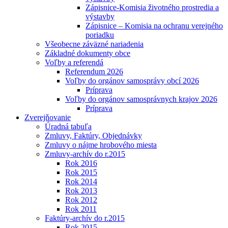
Zápisnice-Komisia životného prostredia a
výstavby
Zápisnice – Komisia na ochranu verejného
poriadku
Všeobecne záväzné nariadenia
Základné dokumenty obce
Voľby a referendá
Referendum 2026
Voľby do orgánov samosprávy obcí 2026
Príprava
Voľby do orgánov samosprávnych krajov 2026
Príprava
Zverejňovanie
Úradná tabuľa
Zmluvy, Faktúry, Objednávky
Zmluvy o nájme hrobového miesta
Zmluvy-archív do r.2015
Rok 2016
Rok 2015
Rok 2014
Rok 2013
Rok 2012
Rok 2011
Faktúry-archív do r.2015
Rok 2015