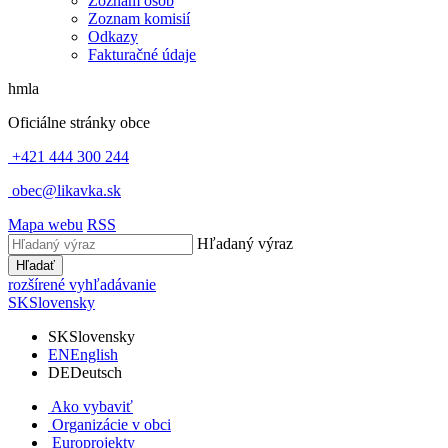
Zoznam osôb
Zoznam komisií
Odkazy
Fakturačné údaje
hmla
Oficiálne stránky obce
+421 444 300 244
obec@likavka.sk
Mapa webu
RSS
Hľadaný výraz
Hľadať
rozšírené vyhľadávanie
SK
Slovensky
SK
Slovensky
EN
English
DE
Deutsch
Ako vybaviť
Organizácie v obci
Europrojekty