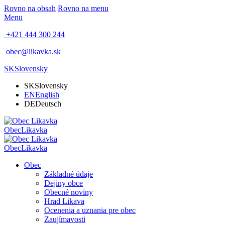
Rovno na obsah
Rovno na menu
Menu
+421 444 300 244
obec@likavka.sk
SK
Slovensky
SK
Slovensky
EN
English
DE
Deutsch
Obec
Likavka
Obec
Likavka
Obec
Základné údaje
Dejiny obce
Obecné noviny
Hrad Likava
Ocenenia a uznania pre obec
Zaujímavosti