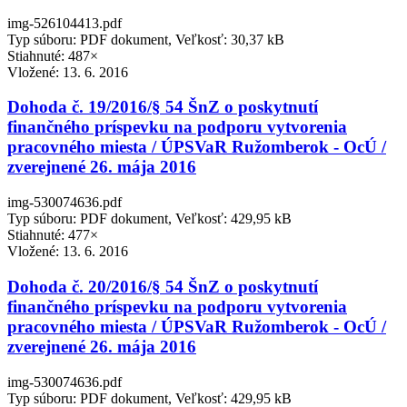
img-526104413.pdf
Typ súboru: PDF dokument, Veľkosť: 30,37 kB
Stiahnuté: 487×
Vložené:
13. 6. 2016
Dohoda č. 19/2016/§ 54 ŠnZ o poskytnutí
finančného príspevku na podporu vytvorenia
pracovného miesta / ÚPSVaR Ružomberok - OcÚ /
zverejnené 26. mája 2016
img-530074636.pdf
Typ súboru: PDF dokument, Veľkosť: 429,95 kB
Stiahnuté: 477×
Vložené:
13. 6. 2016
Dohoda č. 20/2016/§ 54 ŠnZ o poskytnutí
finančného príspevku na podporu vytvorenia
pracovného miesta / ÚPSVaR Ružomberok - OcÚ /
zverejnené 26. mája 2016
img-530074636.pdf
Typ súboru: PDF dokument, Veľkosť: 429,95 kB