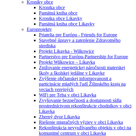
Kroniky obce
Kronika obce
Pamätná kniha obce
Kronika obce Likavky
Pamätná kniha obce Likavky
Europrojekty
Priatelia pre Európu - Friends for Europe
Stavebné úpravy a zateplenie Zdravotného
strediska
Projekt Likavka - Wilkowice
Partnerstvo pre Európu-Partnership for Europe
Projekt Wilkowice – Likavka
Znižovanie energetickej náročnosti materskej
školy a školskej jedálne v Likavke
Zvýšenie občianskej informovanosti a
participácie mladých ľudí Žilinského kraja na
veciach verejných
WiFi pre Teba v obci Likavka
Zvyšovanie bezpečnosti a dostupnosti sídla
prostredníctvom rekonštrukcie chodníkov v obci
Likavka
Zberný dvor Likavka
Riešenie migračných výziev v obci Likavka
Rekonštrukcia nevyužívaného objektu v obci na
komunitné centrum v obci Likavka