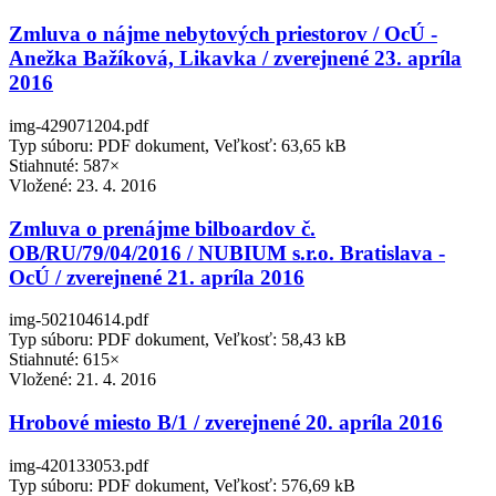
Zmluva o nájme nebytových priestorov / OcÚ -
Anežka Bažíková, Likavka / zverejnené 23. apríla
2016
img-429071204.pdf
Typ súboru: PDF dokument, Veľkosť: 63,65 kB
Stiahnuté: 587×
Vložené:
23. 4. 2016
Zmluva o prenájme bilboardov č.
OB/RU/79/04/2016 / NUBIUM s.r.o. Bratislava -
OcÚ / zverejnené 21. apríla 2016
img-502104614.pdf
Typ súboru: PDF dokument, Veľkosť: 58,43 kB
Stiahnuté: 615×
Vložené:
21. 4. 2016
Hrobové miesto B/1 / zverejnené 20. apríla 2016
img-420133053.pdf
Typ súboru: PDF dokument, Veľkosť: 576,69 kB