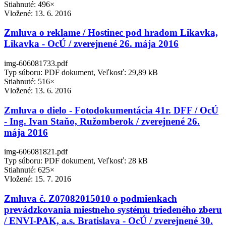
Stiahnuté: 496×
Vložené:
13. 6. 2016
Zmluva o reklame / Hostinec pod hradom Likavka,
Likavka - OcÚ / zverejnené 26. mája 2016
img-606081733.pdf
Typ súboru: PDF dokument, Veľkosť: 29,89 kB
Stiahnuté: 516×
Vložené:
13. 6. 2016
Zmluva o dielo - Fotodokumentácia 41r. DFF / OcÚ
- Ing. Ivan Staňo, Ružomberok / zverejnené 26.
mája 2016
img-606081821.pdf
Typ súboru: PDF dokument, Veľkosť: 28 kB
Stiahnuté: 625×
Vložené:
15. 7. 2016
Zmluva č. Z07082015010 o podmienkach
prevádzkovania miestneho systému triedeného zberu
/ ENVI-PAK, a.s. Bratislava - OcÚ / zverejnené 30.