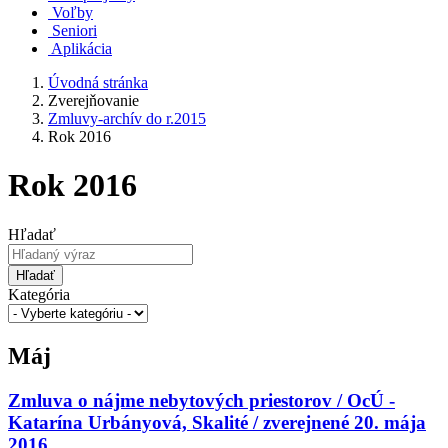
Voľby
Seniori
Aplikácia
Úvodná stránka
Zverejňovanie
Zmluvy-archív do r.2015
Rok 2016
Rok 2016
Hľadať
Hľadať
Kategória
Máj
Zmluva o nájme nebytových priestorov / OcÚ -
Katarína Urbányová, Skalité / zverejnené 20. mája
2016