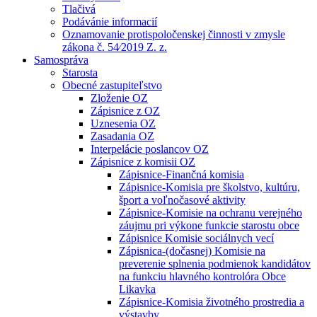
Tlačivá
Podávánie informacií
Oznamovanie protispoločenskej činnosti v zmysle
zákona č. 54⁄2019 Z. z.
Samospráva
Starosta
Obecné zastupiteľstvo
Zloženie OZ
Zápisnice z OZ
Uznesenia OZ
Zasadania OZ
Interpelácie poslancov OZ
Zápisnice z komisii OZ
Zápisnice-Finančná komisia
Zápisnice-Komisia pre školstvo, kultúru,
šport a voľnočasové aktivity
Zápisnice-Komisie na ochranu verejného
záujmu pri výkone funkcie starostu obce
Zápisnice Komisie sociálnych vecí
Zápisnica-(dočasnej) Komisie na
preverenie splnenia podmienok kandidátov
na funkciu hlavného kontrolóra Obce
Likavka
Zápisnice-Komisia životného prostredia a
výstavby