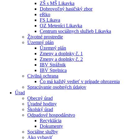
ZŠ s MŠ Likavka
Dobrovoľný hasičský zbor
eRko
FS Likava
OZ Meteníci Likavka
Centrum sociálnych služieb Likavka
Životné prostredie
Územný plán
Územný plán
Zmeny a doplnky č. 1
Zmeny a doplnky č. 2
IBV Strážnik
IBV Strelnica
Civilná ochrana
Čo má každý vedieť v prípade ohrozenia
Spracúvanie osobných údajov
Úrad
Obecný úrad
Úradné hodiny
Školský úrad
Odpadové hospodárstvo
Recyklácia
Dokumenty
Sociálne služby
Ako vybaviť