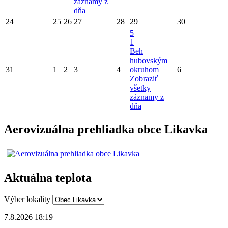
záznamy z
dňa
24
25
26
27
28
29
30
5
1
Beh
hubovským
31
1
2
3
4
okruhom
6
Zobraziť
všetky
záznamy z
dňa
Aerovizuálna prehliadka obce Likavka
Aktuálna teplota
Výber lokality
7.8.2026 18:19