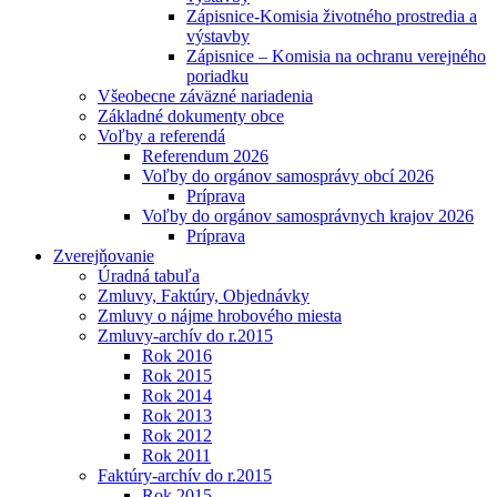
Zápisnice-Komisia životného prostredia a
výstavby
Zápisnice – Komisia na ochranu verejného
poriadku
Všeobecne záväzné nariadenia
Základné dokumenty obce
Voľby a referendá
Referendum 2026
Voľby do orgánov samosprávy obcí 2026
Príprava
Voľby do orgánov samosprávnych krajov 2026
Príprava
Zverejňovanie
Úradná tabuľa
Zmluvy, Faktúry, Objednávky
Zmluvy o nájme hrobového miesta
Zmluvy-archív do r.2015
Rok 2016
Rok 2015
Rok 2014
Rok 2013
Rok 2012
Rok 2011
Faktúry-archív do r.2015
Rok 2015