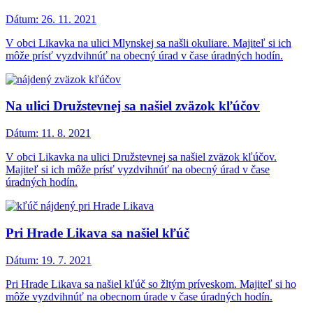
Dátum:
26. 11. 2021
V obci Likavka na ulici Mlynskej sa našli okuliare. Majiteľ si ich
môže prísť vyzdvihnúť na obecný úrad v čase úradných hodín.
Na ulici Družstevnej sa našiel zväzok kľúčov
Dátum:
11. 8. 2021
V obci Likavka na ulici Družstevnej sa našiel zväzok kľúčov.
Majiteľ si ich môže prísť vyzdvihnúť na obecný úrad v čase
úradných hodín.
Pri Hrade Likava sa našiel kľúč
Dátum:
19. 7. 2021
Pri Hrade Likava sa našiel kľúč so žltým príveskom. Majiteľ si ho
môže vyzdvihnúť na obecnom úrade v čase úradných hodín.