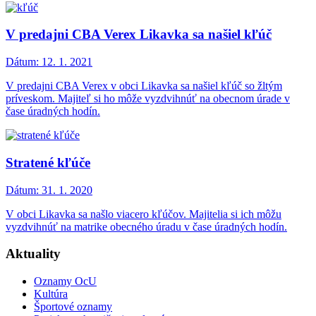
V predajni CBA Verex Likavka sa našiel kľúč
Dátum:
12. 1. 2021
V predajni CBA Verex v obci Likavka sa našiel kľúč so žltým
príveskom. Majiteľ si ho môže vyzdvihnúť na obecnom úrade v
čase úradných hodín.
Stratené kľúče
Dátum:
31. 1. 2020
V obci Likavka sa našlo viacero kľúčov. Majitelia si ich môžu
vyzdvihnúť na matrike obecného úradu v čase úradných hodín.
Aktuality
Oznamy OcU
Kultúra
Športové oznamy