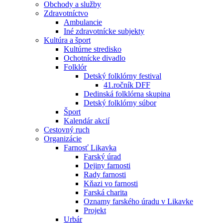
Obchody a služby
Zdravotníctvo
Ambulancie
Iné zdravotnícke subjekty
Kultúra a šport
Kultúrne stredisko
Ochotnícke divadlo
Folklór
Detský folklórny festival
41.ročník DFF
Dedinská folklórna skupina
Detský folklórny súbor
Šport
Kalendár akcií
Cestovný ruch
Organizácie
Farnosť Likavka
Farský úrad
Dejiny farnosti
Rady farnosti
Kňazi vo farnosti
Farská charita
Oznamy farského úradu v Likavke
Projekt
Urbár