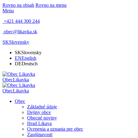
Rovno na obsah
Rovno na menu
Menu
+421 444 300 244
obec@likavka.sk
SK
Slovensky
SK
Slovensky
EN
English
DE
Deutsch
Obec
Likavka
Obec
Likavka
Obec
Základné údaje
Dejiny obce
Obecné noviny
Hrad Likava
Ocenenia a uznania pre obec
Zaujímavosti