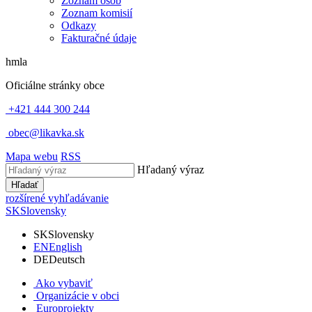
Zoznam osôb
Zoznam komisií
Odkazy
Fakturačné údaje
hmla
Oficiálne stránky obce
+421 444 300 244
obec@likavka.sk
Mapa webu
RSS
Hľadaný výraz
Hľadať
rozšírené vyhľadávanie
SK
Slovensky
SK
Slovensky
EN
English
DE
Deutsch
Ako vybaviť
Organizácie v obci
Europrojekty