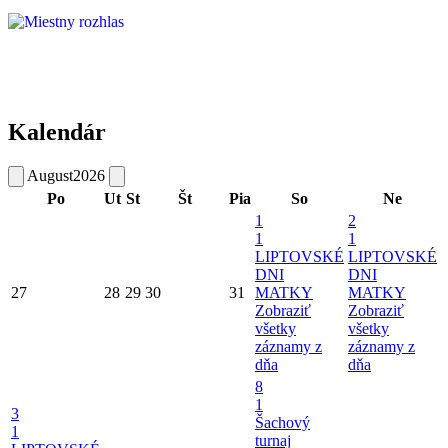
Kalendár
August
2026
Po
Ut
St
Št
Pia
So
Ne
1
2
1
1
LIPTOVSKÉ
LIPTOVSKÉ
DNI
DNI
27
28
29
30
31
MATKY
MATKY
Zobraziť
Zobraziť
všetky
všetky
záznamy z
záznamy z
dňa
dňa
8
1
3
Šachový
1
turnaj