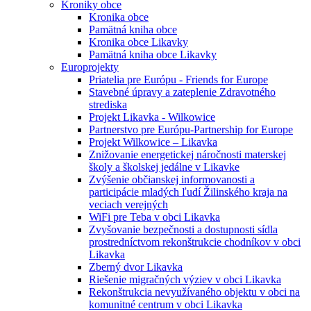
Kroniky obce
Kronika obce
Pamätná kniha obce
Kronika obce Likavky
Pamätná kniha obce Likavky
Europrojekty
Priatelia pre Európu - Friends for Europe
Stavebné úpravy a zateplenie Zdravotného
strediska
Projekt Likavka - Wilkowice
Partnerstvo pre Európu-Partnership for Europe
Projekt Wilkowice – Likavka
Znižovanie energetickej náročnosti materskej
školy a školskej jedálne v Likavke
Zvýšenie občianskej informovanosti a
participácie mladých ľudí Žilinského kraja na
veciach verejných
WiFi pre Teba v obci Likavka
Zvyšovanie bezpečnosti a dostupnosti sídla
prostredníctvom rekonštrukcie chodníkov v obci
Likavka
Zberný dvor Likavka
Riešenie migračných výziev v obci Likavka
Rekonštrukcia nevyužívaného objektu v obci na
komunitné centrum v obci Likavka