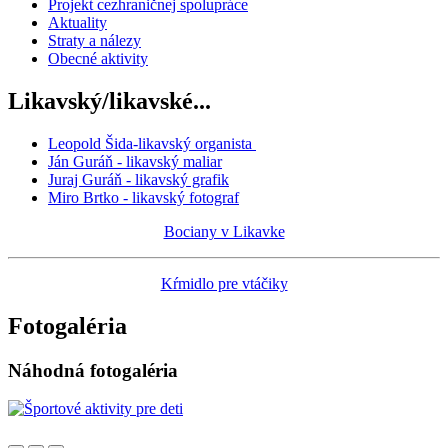
Projekt cezhraničnej spolupráce
Aktuality
Straty a nálezy
Obecné aktivity
Likavský/likavské...
Leopold Šida-likavský organista
Ján Guráň - likavský maliar
Juraj Guráň - likavský grafik
Miro Brtko - likavský fotograf
Bociany v Likavke
Kŕmidlo pre vtáčiky
Fotogaléria
Náhodná fotogaléria