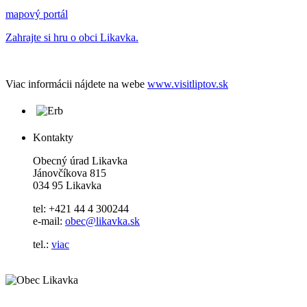
mapový portál
Zahrajte si hru o obci Likavka.
Viac informácii nájdete na webe
www.visitliptov.sk
Kontakty
Obecný úrad Likavka
Jánovčíkova 815
034 95 Likavka
tel: +421 44 4 300244
e-mail:
obec@likavka.sk
tel.:
viac